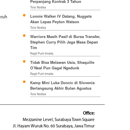
Perpanjang Kontrak 3 Tahun
Tora Nodisa
Lonnie Walker IV Datang, Nuggets
uruh
Akan Lepas Peyton Watson
Tora Nodisa
Warriors Masih Pasif di Bursa Transfer,
Stephen Curry Pilih Jaga Masa Depan
Tim
Ragil Putri Irmalia
Tidak Bisa Melawan Usia, Shaquille
O’Neal Pun Gagal Ngedunk
Ragil Putri Irmalia
Kamp Mini Luka Doncic di Slovenia
Berlangsung Akhir Bulan Agustus
Tora Nodisa
Office:
Mezzanine Level, Surabaya Town Square
Jl. Hayam Wuruk No. 60 Surabaya, Jawa Timur