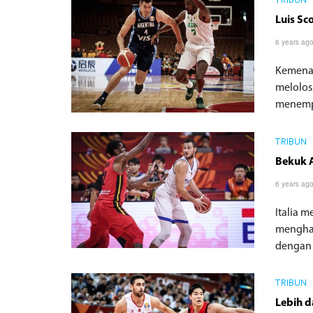
TRIBUN
Luis Sc
6 years ag
Kemenan
melolos
menempa
TRIBUN
Bekuk A
6 years ag
Italia 
menghad
dengan 
TRIBUN
Lebih d