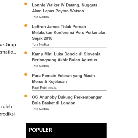
Lonnie Walker IV Datang, Nuggets
Akan Lepas Peyton Watson
Tora Nodisa
LeBron James Tidak Pernah
Melakukan Konferensi Pers Perkenalan
Sejak 2010
Tora Nodisa
tuk Grup
natio...
Kamp Mini Luka Doncic di Slovenia
Berlangsung Akhir Bulan Agustus
Tora Nodisa
Para Pemain Veteran yang Masih
Menanti Kejelasan
Ragil Putri Irmalia
OG Anunoby Dukung Perkembangan
Bola Basket di London
i oleh
Tora Nodisa
rediksi
POPULER