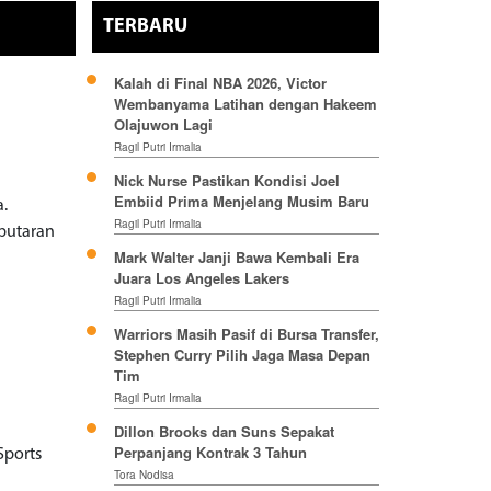
TERBARU
Kalah di Final NBA 2026, Victor
Wembanyama Latihan dengan Hakeem
Olajuwon Lagi
Ragil Putri Irmalia
Nick Nurse Pastikan Kondisi Joel
Embiid Prima Menjelang Musim Baru
a.
Ragil Putri Irmalia
 putaran
Mark Walter Janji Bawa Kembali Era
Juara Los Angeles Lakers
Ragil Putri Irmalia
Warriors Masih Pasif di Bursa Transfer,
Stephen Curry Pilih Jaga Masa Depan
Tim
Ragil Putri Irmalia
Dillon Brooks dan Suns Sepakat
Perpanjang Kontrak 3 Tahun
Sports
Tora Nodisa