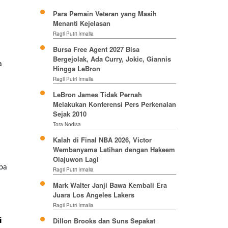
Para Pemain Veteran yang Masih
Menanti Kejelasan
Ragil Putri Irmalia
Bursa Free Agent 2027 Bisa
Bergejolak, Ada Curry, Jokic, Giannis
a
Hingga LeBron
Ragil Putri Irmalia
LeBron James Tidak Pernah
Melakukan Konferensi Pers Perkenalan
Sejak 2010
Tora Nodisa
Kalah di Final NBA 2026, Victor
Wembanyama Latihan dengan Hakeem
Olajuwon Lagi
upa
Ragil Putri Irmalia
Mark Walter Janji Bawa Kembali Era
Juara Los Angeles Lakers
Ragil Putri Irmalia
Dillon Brooks dan Suns Sepakat
i