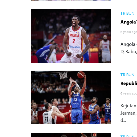
TRIBUN
Angola 
6 years ag
Angola 
D, Rabu
TRIBUN
Republ
6 years ag
Kejutan
Jerman,
d...