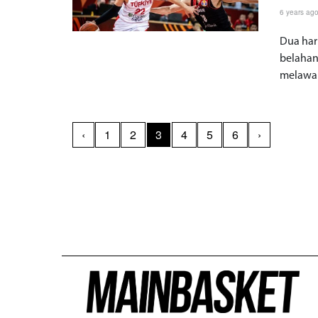
6 years ag
Dua har
belahan
melawan
‹
1
2
3
4
5
6
›