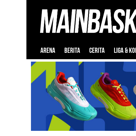
ARENA
BERITA
CERITA
LIGA & KO