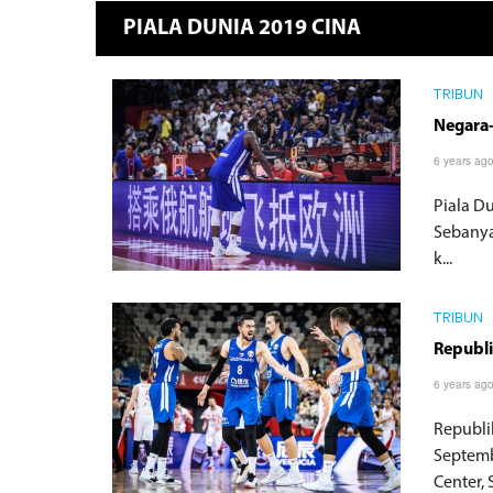
PIALA DUNIA 2019 CINA
TRIBUN
Negara-
6 years ag
Piala D
Sebanyak
k...
TRIBUN
Republi
6 years ag
Republi
Septemb
Center, S