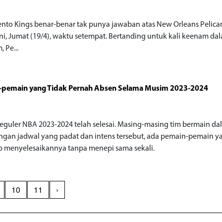
o
nto Kings benar-benar tak punya jawaban atas New Orleans Pelica
ni, Jumat (19/4), waktu setempat. Bertanding untuk kali keenam da
 Pe...
-pemain yang Tidak Pernah Absen Selama Musim 2023-2024
o
eguler NBA 2023-2024 telah selesai. Masing-masing tim bermain da
ngan jadwal yang padat dan intens tersebut, ada pemain-pemain y
 menyelesaikannya tanpa menepi sama sekali.
10
11
›