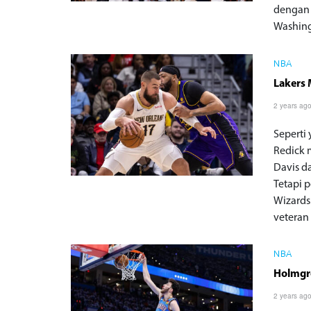
dengan 
Washing
NBA
Lakers 
2 years ag
Seperti
Redick 
Davis da
Tetapi 
Wizards
veteran
NBA
Holmgr
2 years ag