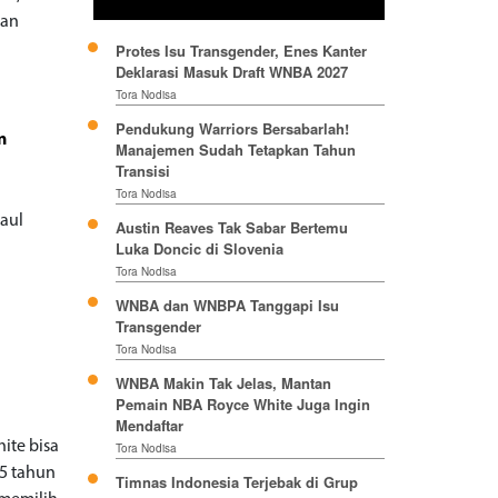
gan
Protes Isu Transgender, Enes Kanter
Deklarasi Masuk Draft WNBA 2027
Tora Nodisa
Pendukung Warriors Bersabarlah!
n
Manajemen Sudah Tetapkan Tahun
Transisi
Tora Nodisa
Paul
Austin Reaves Tak Sabar Bertemu
Luka Doncic di Slovenia
Tora Nodisa
WNBA dan WNBPA Tanggapi Isu
Transgender
Tora Nodisa
WNBA Makin Tak Jelas, Mantan
Pemain NBA Royce White Juga Ingin
Mendaftar
ite bisa
Tora Nodisa
25 tahun
Timnas Indonesia Terjebak di Grup