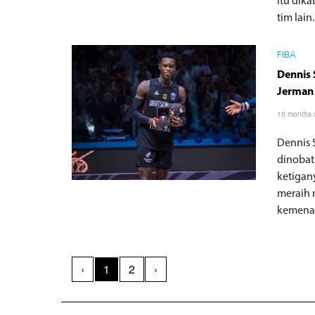
itu dik
tim lain.
FIBA
Dennis
Jerman
10 months
Dennis 
dinobat
ketigan
meraih 
kemenan
‹
1
2
›