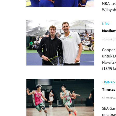
NBA Ins
Wilayah
NBA
Nasihat
10 months
Cooper 
untuk D
Nowitzk
(13/9) l
TIMNAS
Timnas
10 months
SEA Gam
pelatna