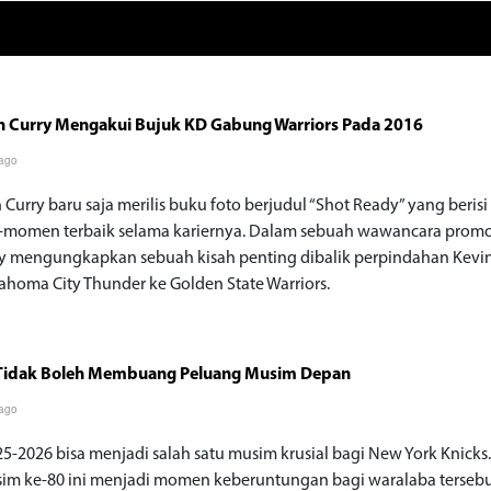
n Curry Mengakui Bujuk KD Gabung Warriors Pada 2016
 ago
Curry baru saja merilis buku foto berjudul “Shot Ready” yang berisi
omen terbaik selama kariernya. Dalam sebuah wawancara promo
rry mengungkapkan sebuah kisah penting dibalik perpindahan Kevi
lahoma City Thunder ke Golden State Warriors.
 Tidak Boleh Membuang Peluang Musim Depan
 ago
5-2026 bisa menjadi salah satu musim krusial bagi New York Knicks.
sim ke-80 ini menjadi momen keberuntungan bagi waralaba tersebu