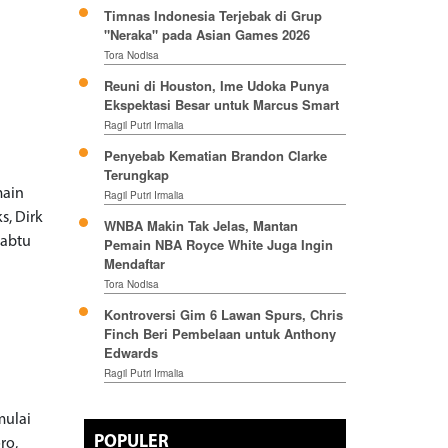
Timnas Indonesia Terjebak di Grup
i
"Neraka" pada Asian Games 2026
Tora Nodisa
Reuni di Houston, Ime Udoka Punya
Ekspektasi Besar untuk Marcus Smart
Ragil Putri Irmalia
Penyebab Kematian Brandon Clarke
Terungkap
main
Ragil Putri Irmalia
s, Dirk
WNBA Makin Tak Jelas, Mantan
Sabtu
Pemain NBA Royce White Juga Ingin
Mendaftar
Tora Nodisa
Kontroversi Gim 6 Lawan Spurs, Chris
Finch Beri Pembelaan untuk Anthony
Edwards
Ragil Putri Irmalia
mulai
POPULER
ro,