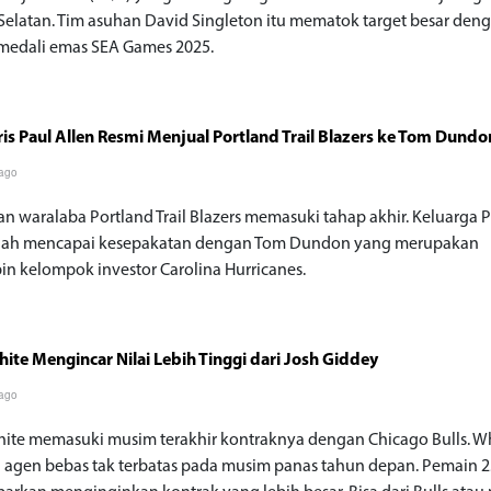
 Selatan. Tim asuhan David Singleton itu mematok target besar den
medali emas SEA Games 2025.
ris Paul Allen Resmi Menjual Portland Trail Blazers ke Tom Dundo
 ago
an waralaba Portland Trail Blazers memasuki tahap akhir. Keluarga 
elah mencapai kesepakatan dengan Tom Dundon yang merupakan
n kelompok investor Carolina Hurricanes.
ite Mengincar Nilai Lebih Tinggi dari Josh Giddey
 ago
ite memasuki musim terakhir kontraknya dengan Chicago Bulls. Wh
 agen bebas tak terbatas pada musim panas tahun depan. Pemain 