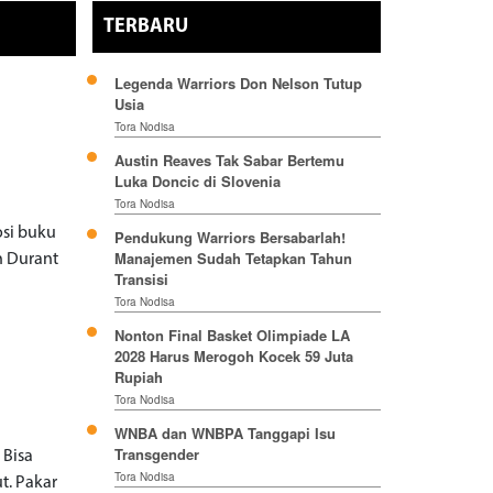
TERBARU
Legenda Warriors Don Nelson Tutup
Usia
Tora Nodisa
Austin Reaves Tak Sabar Bertemu
Luka Doncic di Slovenia
Tora Nodisa
si buku
Pendukung Warriors Bersabarlah!
Manajemen Sudah Tetapkan Tahun
n Durant
Transisi
Tora Nodisa
Nonton Final Basket Olimpiade LA
2028 Harus Merogoh Kocek 59 Juta
Rupiah
Tora Nodisa
WNBA dan WNBPA Tanggapi Isu
Transgender
 Bisa
Tora Nodisa
t. Pakar