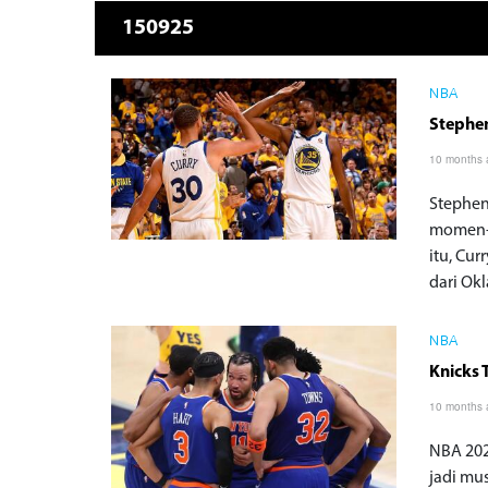
150925
NBA
Stephe
10 months
Stephen 
momen-m
itu, Cu
dari Ok
NBA
Knicks
10 months
NBA 202
jadi mu