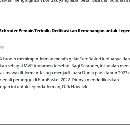
abarkan menginginkan kontrak yang lebih besar. Bisa dari Bulls atau
 Schroder Pemain Terbaik, Dedikasikan Kemenangan untuk Lege
 ago
Schroder memimpin Jerman meraih gelar EuroBasket keduanya da
kan sebagai MVP turnamen tersebut. Bagi Schroder, ini adalah meda
ya, mewakili Jerman. Ia juga menjadi Juara Dunia pada tahun 2023 
medali perunggu di EuroBasket 2022. Dirinya mendedikasikan
gan ini untuk legenda Jerman, Dirk Nowitzki.