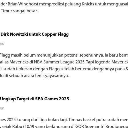
ider Brian Windhorst memprediksi peluang Knicks untuk menguasa
 Timur sangat besar.
 Dirk Nowitzki untuk Copper Flagg
 ago
Flagg masih belum menunjukkan potensi sepenuhnya. Ia baru ber
allas Mavericks di NBA Summer League 2025. Tapi legenda Maverick
i, sudah terkesan dengan Flagg setelah bertemu dengannya pada 
alu di sebuah acara tenis yayasannya.
 Ungkap Target di SEA Games 2025
 ago
es 2025 kurang dari tiga bulan lagi. Timnas basket putra sudah me
s sejak Rabu (10/9) yang berlangsung di GOR Soemantri Brodjonego