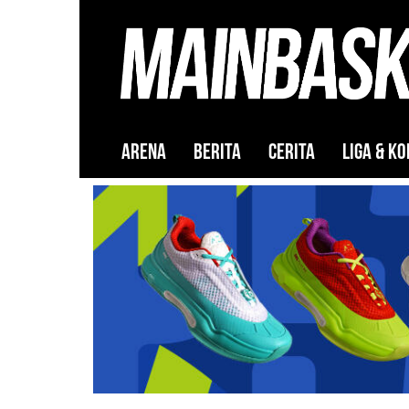
ARENA
BERITA
CERITA
LIGA & KO