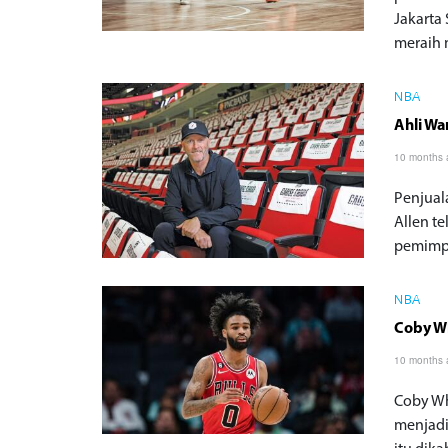
Jakarta
meraih 
NBA
Ahli Wa
10 months
Penjual
Allen t
pemimpi
NBA
Coby Wh
10 months
Coby Wh
menjadi