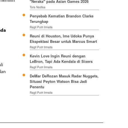
 memilih
"Neraka" pada Asian Games 2026
Tora Nodisa
Penyebab Kematian Brandon Clarke
Terungkap
Ragil Putri Irmalia
nda
Reuni di Houston, Ime Udoka Punya
Ekspektasi Besar untuk Marcus Smart
Ragil Putri Irmalia
Kevin Love Ingin Reuni dengan
n
LeBron, Tapi Ada Kendala di Sixers
li
Ragil Putri Irmalia
dan
DeMar DeRozan Masuk Radar Nuggets,
Situasi Peyton Watson Bisa Jadi
Penentu
Ragil Putri Irmalia