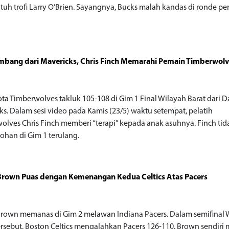
uh trofi Larry O’Brien. Sayangnya, Bucks malah kandas di ronde p
mbang dari Mavericks, Chris Finch Memarahi Pemain Timberwol
o
ta Timberwolves takluk 105-108 di Gim 1 Final Wilayah Barat dari D
ks. Dalam sesi video pada Kamis (23/5) waktu setempat, pelatih
olves Chris Finch memberi “terapi” kepada anak asuhnya. Finch ti
ohan di Gim 1 terulang.
Brown Puas dengan Kemenangan Kedua Celtics Atas Pacers
o
Brown memanas di Gim 2 melawan Indiana Pacers. Dalam semifinal 
ersebut, Boston Celtics mengalahkan Pacers 126-110. Brown sendiri