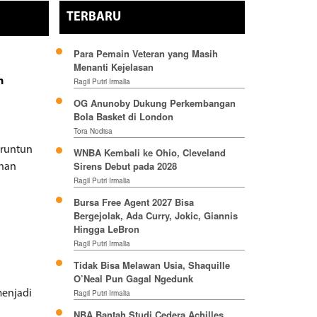
TERBARU
Para Pemain Veteran yang Masih
Menanti Kejelasan
n
Ragil Putri Irmalia
OG Anunoby Dukung Perkembangan
Bola Basket di London
Tora Nodisa
eruntun
WNBA Kembali ke Ohio, Cleveland
Sirens Debut pada 2028
ahan
Ragil Putri Irmalia
Bursa Free Agent 2027 Bisa
Bergejolak, Ada Curry, Jokic, Giannis
Hingga LeBron
Ragil Putri Irmalia
Tidak Bisa Melawan Usia, Shaquille
O’Neal Pun Gagal Ngedunk
menjadi
Ragil Putri Irmalia
NBA Bantah Studi Cedera Achilles