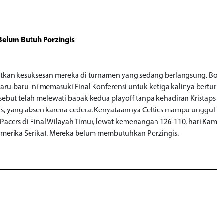
 Belum Butuh Porzingis
o
tkan kesuksesan mereka di turnamen yang sedang berlangsung, B
baru-baru ini memasuki Final Konferensi untuk ketiga kalinya bertur
rsebut telah melewati babak kedua playoff tanpa kehadiran Kristaps
is, yang absen karena cedera. Kenyataannya Celtics mampu unggul 
 Pacers di Final Wilayah Timur, lewat kemenangan 126-110, hari Kami
merika Serikat. Mereka belum membutuhkan Porzingis.