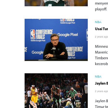
menyent
playoff.
NBA
Usai Tu
2 years ag
Minneso
Maveric
Timberw
kecerob
NBA
Jaylen 
2 years ag
Jaylen 
Timur t