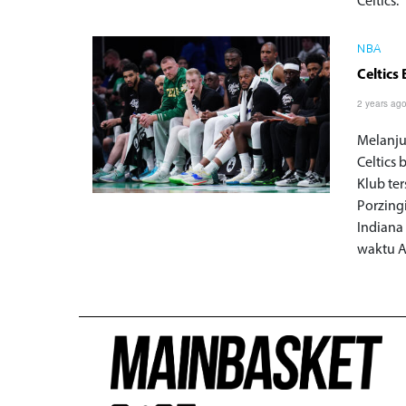
Celtics.
NBA
Celtics
2 years ag
Melanju
Celtics 
Klub te
Porzing
Indiana
waktu A