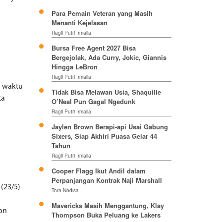
Para Pemain Veteran yang Masih
Menanti Kejelasan
Ragil Putri Irmalia
Bursa Free Agent 2027 Bisa
Bergejolak, Ada Curry, Jokic, Giannis
Hingga LeBron
Ragil Putri Irmalia
) waktu
Tidak Bisa Melawan Usia, Shaquille
ta
O’Neal Pun Gagal Ngedunk
Ragil Putri Irmalia
Jaylen Brown Berapi-api Usai Gabung
Sixers, Siap Akhiri Puasa Gelar 44
Tahun
Ragil Putri Irmalia
Cooper Flagg Ikut Andil dalam
Perpanjangan Kontrak Naji Marshall
 (23/5)
Tora Nodisa
Mavericks Masih Menggantung, Klay
ton
Thompson Buka Peluang ke Lakers