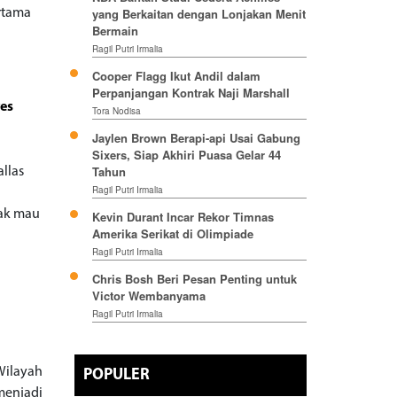
yang Berkaitan dengan Lonjakan Menit
ertama
Bermain
Ragil Putri Irmalia
Cooper Flagg Ikut Andil dalam
Perpanjangan Kontrak Naji Marshall
ves
Tora Nodisa
Jaylen Brown Berapi-api Usai Gabung
Sixers, Siap Akhiri Puasa Gelar 44
Tahun
allas
Ragil Putri Irmalia
dak mau
Kevin Durant Incar Rekor Timnas
Amerika Serikat di Olimpiade
Ragil Putri Irmalia
Chris Bosh Beri Pesan Penting untuk
Victor Wembanyama
Ragil Putri Irmalia
Wilayah
POPULER
 menjadi