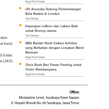
Ragil Putri Irmalia
OG Anunoby Dukung Perkembangan
Bola Basket di London
Tora Nodisa
Kepergian LeBron dari Lakers Baik
untuk Bronny James
Tora Nodisa
oston
NBA Bantah Studi Cedera Achilles
ut-turut.
yang Berkaitan dengan Lonjakan Menit
Bermain
2-0 atas
Ragil Putri Irmalia
s (24/5)
Chris Bosh Beri Pesan Penting untuk
Victor Wembanyama
Ragil Putri Irmalia
Office:
Mezzanine Level, Surabaya Town Square
Jl. Hayam Wuruk No. 60 Surabaya, Jawa Timur