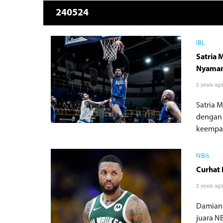
240524
IBL
Satria
Nyama
2 years ag
Satria 
dengan 
keempat
NBA
Curhat 
2 years ag
Damian 
juara N