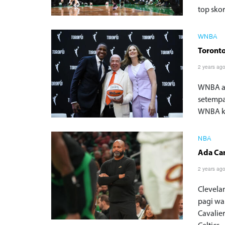
top sko
WNBA
Toront
2 years ag
WNBA ak
setempa
WNBA ke
NBA
Ada Cam
2 years ag
Clevelan
pagi wa
Cavalier