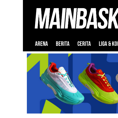
ARENA
BERITA
CERITA
LIGA & KO