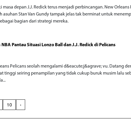
ki masa depan J.J. Redick terus menjadi perbincangan. New Orleans 
h asuhan Stan Van Gundy tampak jelas tak berminat untuk menem
sebagai bagian dari strategi mereka.
 NBA Pantau Situasi Lonzo Ball dan J.J. Redick di Pelicans
o
eans Pelicans seolah mengalami d&eacute;j&agrave; vu. Datang d
t tinggi seiring penampilan yang tidak cukup buruk musim lalu se
...
10
›