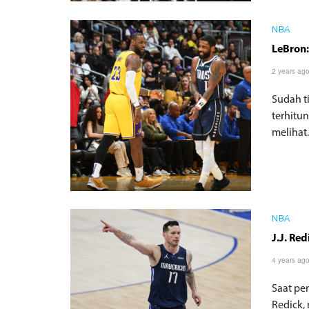
NBA
LeBron:
2 years ag
Sudah t
terhitu
melihat.
NBA
J.J. Re
4 years ag
Saat pe
Redick,