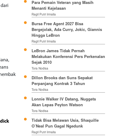
Para Pemain Veteran yang Masih
dari
Menanti Kejelasan
Ragil Putri Irmalia
Bursa Free Agent 2027 Bisa
Bergejolak, Ada Curry, Jokic, Giannis
Hingga LeBron
Ragil Putri Irmalia
LeBron James Tidak Pernah
Melakukan Konferensi Pers Perkenalan
iana,
Sejak 2010
leans
Tora Nodisa
menembak
Dillon Brooks dan Suns Sepakat
Perpanjang Kontrak 3 Tahun
Tora Nodisa
Lonnie Walker IV Datang, Nuggets
Akan Lepas Peyton Watson
Tora Nodisa
Tidak Bisa Melawan Usia, Shaquille
edick
O’Neal Pun Gagal Ngedunk
Ragil Putri Irmalia