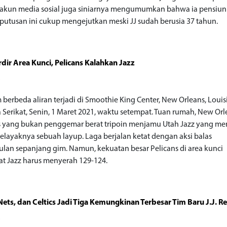
 akun media sosial juga siniarnya mengumumkan bahwa ia pensiun 
putusan ini cukup mengejutkan meski JJ sudah berusia 37 tahun.
ir Area Kunci, Pelicans Kalahkan Jazz
o
 berbeda aliran terjadi di Smoothie King Center, New Orleans, Louis
 Serikat, Senin, 1 Maret 2021, waktu setempat. Tuan rumah, New Or
s yang bukan penggemar berat tripoin menjamu Utah Jazz yang 
 selayaknya sebuah layup. Laga berjalan ketat dengan aksi balas
lan sepanjang gim. Namun, kekuatan besar Pelicans di area kunci
 Jazz harus menyerah 129-124.
 Nets, dan Celtics Jadi Tiga Kemungkinan Terbesar Tim Baru J.J. R
o