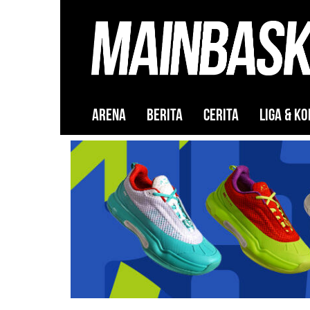
ARENA
BERITA
CERITA
LIGA & KO