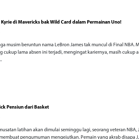
 Kyrie di Mavericks bak Wild Card dalam Permainan Uno!
o
iga musim beruntun nama LeBron James tak muncul di Final NBA. M
ng cukup lama absen ini terjadi, mengingat kariernya, masih cukup 
..
dick Pensiun dari Basket
o
musatan latihan akan dimulai seminggu lagi, seorang veteran NBA, J
 membuat pengumuman mengejutkan. Pemain yang akrab disapa JJ