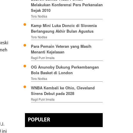
Melakukan Konferensi Pers Perkenalan
Sejak 2010
Tora Nodisa
Kamp Mini Luka Doncic di Slovenia
Berlangsung Akhir Bulan Agustus
Tora Nodisa
eski
Para Pemain Veteran yang Masih
aneh
Menanti Kejelasan
Ragil Putri Irmalia
OG Anunoby Dukung Perkembangan
Bola Basket di London
Tora Nodisa
WNBA Kembali ke Ohio, Cleveland
Sirens Debut pada 2028
Ragil Putri Irmalia
POPULER
.J.
 ini