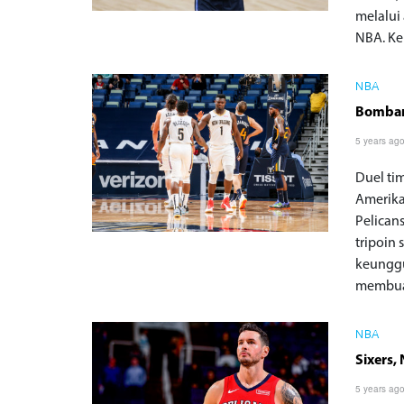
melalui
NBA. Ke
NBA
Bombard
5 years ag
Duel tim
Amerika
Pelican
tripoin
keunggu
membuat
NBA
Sixers,
5 years ag