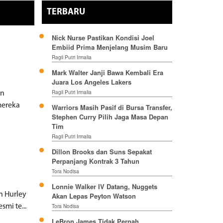
TERBARU
Nick Nurse Pastikan Kondisi Joel
Embiid Prima Menjelang Musim Baru
Ragil Putri Irmalia
Mark Walter Janji Bawa Kembali Era
Juara Los Angeles Lakers
Ragil Putri Irmalia
an
mereka
Warriors Masih Pasif di Bursa Transfer,
Stephen Curry Pilih Jaga Masa Depan
Tim
Ragil Putri Irmalia
Dillon Brooks dan Suns Sepakat
Perpanjang Kontrak 3 Tahun
Tora Nodisa
Lonnie Walker IV Datang, Nuggets
n Hurley
Akan Lepas Peyton Watson
mi te...
Tora Nodisa
LeBron James Tidak Pernah