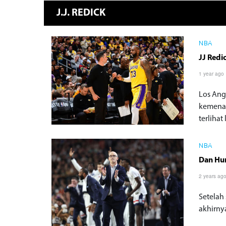
J.J. REDICK
NBA
JJ Redi
1 year ago
Los Ang
kemenan
terlihat 
NBA
Dan Hur
2 years ag
Setelah
akhirny