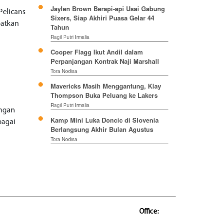
Jaylen Brown Berapi-api Usai Gabung
Pelicans
Sixers, Siap Akhiri Puasa Gelar 44
patkan
Tahun
Ragil Putri Irmalia
Cooper Flagg Ikut Andil dalam
Perpanjangan Kontrak Naji Marshall
Tora Nodisa
Mavericks Masih Menggantung, Klay
Thompson Buka Peluang ke Lakers
Ragil Putri Irmalia
engan
Kamp Mini Luka Doncic di Slovenia
bagai
Berlangsung Akhir Bulan Agustus
Tora Nodisa
Office: