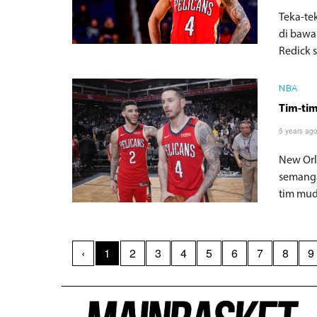
Teka-te
di bawa
Redick 
NBA
Tim-tim
5 years ag
New Orl
semanga
tim muda
‹
1
2
3
4
5
6
7
8
9