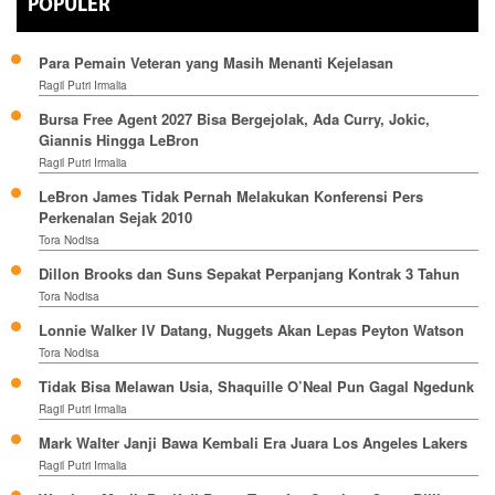
POPULER
Para Pemain Veteran yang Masih Menanti Kejelasan
Ragil Putri Irmalia
Bursa Free Agent 2027 Bisa Bergejolak, Ada Curry, Jokic,
Giannis Hingga LeBron
Ragil Putri Irmalia
LeBron James Tidak Pernah Melakukan Konferensi Pers
Perkenalan Sejak 2010
Tora Nodisa
Dillon Brooks dan Suns Sepakat Perpanjang Kontrak 3 Tahun
Tora Nodisa
Lonnie Walker IV Datang, Nuggets Akan Lepas Peyton Watson
Tora Nodisa
Tidak Bisa Melawan Usia, Shaquille O’Neal Pun Gagal Ngedunk
Ragil Putri Irmalia
Mark Walter Janji Bawa Kembali Era Juara Los Angeles Lakers
Ragil Putri Irmalia