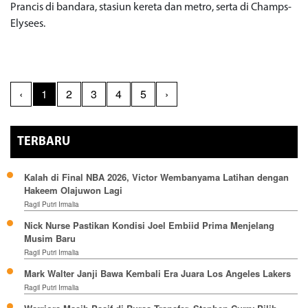
Prancis di bandara, stasiun kereta dan metro, serta di Champs-
Elysees.
‹
1
2
3
4
5
›
TERBARU
Kalah di Final NBA 2026, Victor Wembanyama Latihan dengan
Hakeem Olajuwon Lagi
Ragil Putri Irmalia
Nick Nurse Pastikan Kondisi Joel Embiid Prima Menjelang
Musim Baru
Ragil Putri Irmalia
Mark Walter Janji Bawa Kembali Era Juara Los Angeles Lakers
Ragil Putri Irmalia