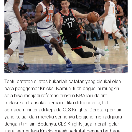
Tentu catatan di atas bukanlah catatan yang disukai oleh
para penggemar Knicks. Namun, tuah bagus ini mungkin
saja bisa menjadi referensi tim-tim NBA lain dalam
melakukan transaksi pemain. Jika di Indonesia, hal
semacam ini terjadi kepada CLS Knights. Deretan pemain
yang keluar dari mereka seringnya berujung menjadi juara
dengan tim lain. Bedanya, CLS Knights juga meraih gelar
juara, sementara Knicks masih berkutat dengan berbagai