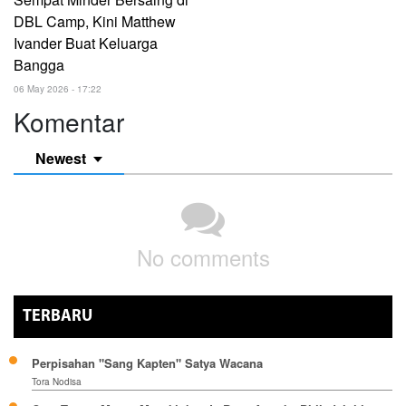
DBL Camp, Kini Matthew
Ivander Buat Keluarga
Bangga
06 May 2026 - 17:22
Komentar
Newest
No comments
TERBARU
Perpisahan "Sang Kapten" Satya Wacana
Tora Nodisa