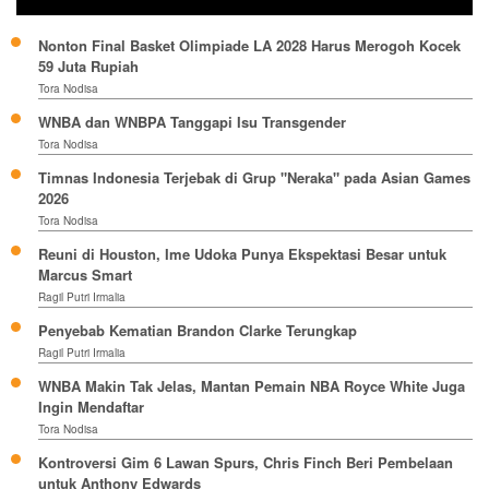
Nonton Final Basket Olimpiade LA 2028 Harus Merogoh Kocek
59 Juta Rupiah
Tora Nodisa
WNBA dan WNBPA Tanggapi Isu Transgender
Tora Nodisa
Timnas Indonesia Terjebak di Grup "Neraka" pada Asian Games
2026
Tora Nodisa
Reuni di Houston, Ime Udoka Punya Ekspektasi Besar untuk
Marcus Smart
Ragil Putri Irmalia
Penyebab Kematian Brandon Clarke Terungkap
Ragil Putri Irmalia
WNBA Makin Tak Jelas, Mantan Pemain NBA Royce White Juga
Ingin Mendaftar
Tora Nodisa
Kontroversi Gim 6 Lawan Spurs, Chris Finch Beri Pembelaan
untuk Anthony Edwards