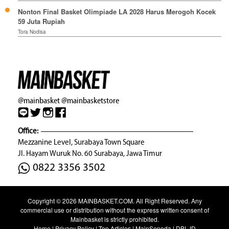
Nonton Final Basket Olimpiade LA 2028 Harus Merogoh Kocek
59 Juta Rupiah
Tora Nodisa
@mainbasket
@mainbasketstore
Office:
Mezzanine Level, Surabaya Town Square
Jl. Hayam Wuruk No. 60 Surabaya, Jawa Timur
0822 3356 3502
Copyright © 2026
MAINBASKET.COM
. All Right Reserved. Any
commercial use or distribution without the express written consent of
Mainbasket is strictly prohibited.
Home
|
Privacy Policy
|
Top Articles
|
MainSepeda
|
DBL ID