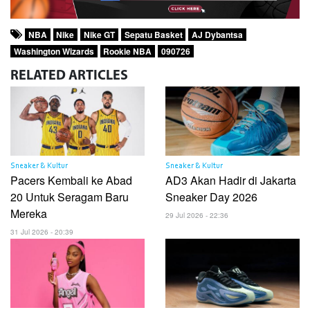
NBA
Nike
Nike GT
Sepatu Basket
AJ Dybantsa
Washington Wizards
Rookie NBA
090726
RELATED
ARTICLES
Sneaker & Kultur
Sneaker & Kultur
Pacers Kembali ke Abad
AD3 Akan Hadir di Jakarta
20 Untuk Seragam Baru
Sneaker Day 2026
Mereka
29 Jul 2026 - 22:36
31 Jul 2026 - 20:39