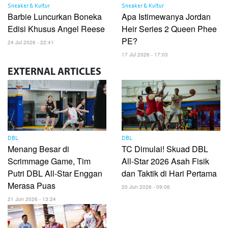
Sneaker & Kultur
Sneaker & Kultur
Barbie Luncurkan Boneka
Apa Istimewanya Jordan
Edisi Khusus Angel Reese
Heir Series 2 Queen Phee
PE?
24 Jul 2026 - 22:41
17 Jul 2026 - 17:03
EXTERNAL
ARTICLES
DBL
DBL
Menang Besar di
TC Dimulai! Skuad DBL
Scrimmage Game, Tim
All-Star 2026 Asah Fisik
Putri DBL All-Star Enggan
dan Taktik di Hari Pertama
Merasa Puas
20 Jun 2026 - 09:06
21 Jun 2026 - 13:24