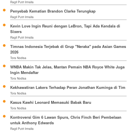
Ragil Putri Irmalia
Penyebab Kematian Brandon Clarke Terungkap
Ragil Putri Irmalia
Kevin Love Ingin Reuni dengan LeBron, Tapi Ada Kendala di
Sixers
Ragil Putri Irmalia
Timnas Indonesia Terjebak di Grup "Neraka" pada Asian Games
2026
Tora Nodisa
WNBA Makin Tak Jelas, Mantan Pemain NBA Royce White Juga
Ingin Mendaftar
Tora Nodisa
Kekhawatiran Lakers Terhadap Peran Jonathan Kuminga di Tim
Tora Nodisa
Kasus Kawhi Leonard Memasuki Babak Baru
Tora Nodisa
Kontroversi Gim 6 Lawan Spurs, Chris Finch Beri Pembelaan
untuk Anthony Edwards
Ragil Putri Irmalia