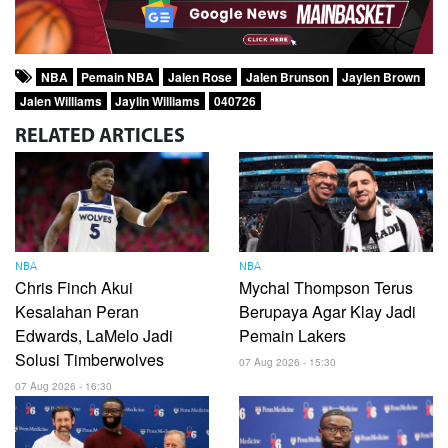
NBA
Pemain NBA
Jalen Rose
Jalen Brunson
Jaylen Brown
Jalen Williams
Jaylin Williams
040726
RELATED
ARTICLES
NBA
NBA
Chris Finch Akui
Mychal Thompson Terus
Kesalahan Peran
Berupaya Agar Klay Jadi
Edwards, LaMelo Jadi
Pemain Lakers
Solusi Timberwolves
07 Aug 2026 - 15:30
07 Aug 2026 - 16:30