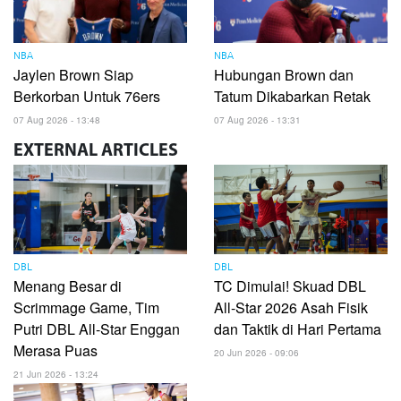
NBA
NBA
Jaylen Brown Siap
Hubungan Brown dan
Berkorban Untuk 76ers
Tatum Dikabarkan Retak
07 Aug 2026 - 13:48
07 Aug 2026 - 13:31
EXTERNAL
ARTICLES
DBL
DBL
Menang Besar di
TC Dimulai! Skuad DBL
Scrimmage Game, Tim
All-Star 2026 Asah Fisik
Putri DBL All-Star Enggan
dan Taktik di Hari Pertama
Merasa Puas
20 Jun 2026 - 09:06
21 Jun 2026 - 13:24