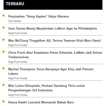
TERBARU
Perpisahan "Sang Kapten" Satya Wacana
Tora Nodisa
Cara Tyrese Maxey Meyakinkan LeBron Agar ke Philadelphia
Ragil Putri Irmalia
Mac McClung Tinggalkan AS, Terima Tawaran Klub Marc Gasol
Ragil Putri Irmalia
Chris Finch Akui Kesalahan Peran Edwards, LaMelo Jadi Solusi
Timberwolves
Ragil Putri Irmalia
Mychal Thompson Terus Berupaya Agar Klay Jadi Pemain
Lakers
Ragil Putri Irmalia
Misi Lolos Olimpiade, Perbasi Gandeng Thrix untuk
Pengembangan 3x3 Indonesia
Ragil Putri Irmalia
Kasus Kawhi Leonard Memasuki Babak Baru