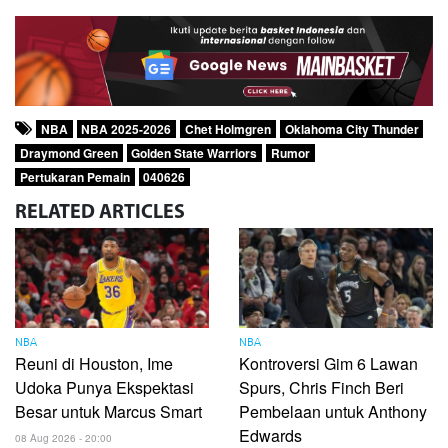
NBA
NBA 2025-2026
Chet Holmgren
Oklahoma City Thunder
Draymond Green
Golden State Warriors
Rumor
Pertukaran Pemain
040626
RELATED
ARTICLES
NBA
NBA
Reuni di Houston, Ime
Kontroversi Gim 6 Lawan
Udoka Punya Ekspektasi
Spurs, Chris Finch Beri
Besar untuk Marcus Smart
Pembelaan untuk Anthony
Edwards
08 Aug 2026 - 20:00