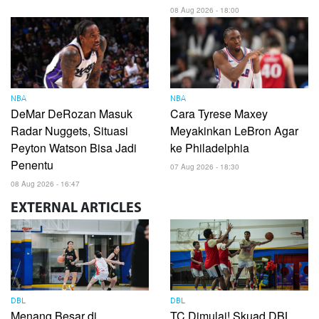
08 Aug 2026 - 18:00
NBA
NBA
DeMar DeRozan Masuk
Cara Tyrese Maxey
Radar Nuggets, Situasi
Meyakinkan LeBron Agar
Peyton Watson Bisa Jadi
ke Philadelphia
Penentu
07 Aug 2026 - 18:30
08 Aug 2026 - 16:47
EXTERNAL
ARTICLES
DBL
DBL
Menang Besar di
TC Dimulai! Skuad DBL