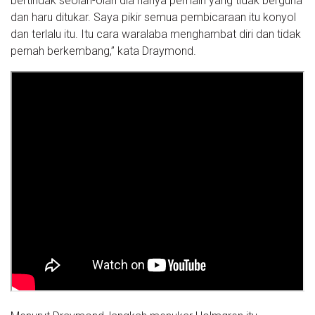
bertindak seolah-olah dia hanya pemain yang tidak berguna
dan haru ditukar. Saya pikir semua pembicaraan itu konyol
dan terlalu itu. Itu cara waralaba menghambat diri dan tidak
pernah berkembang,” kata Draymond.