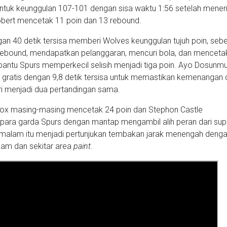
ntuk keunggulan 107-101 dengan sisa waktu 1:56 setelah mene
obert mencetak 11 poin dan 13 rebound.
an 40 detik tersisa memberi Wolves keunggulan tujuh poin, seb
ebound, mendapatkan pelanggaran, mencuri bola, dan menceta
antu Spurs memperkecil selisih menjadi tiga poin. Ayo Dosunm
ratis dengan 9,8 detik tersisa untuk memastikan kemenangan 
 menjadi dua pertandingan sama.
Fox masing-masing mencetak 24 poin dan Stephon Castle
ara garda Spurs dengan mantap mengambil alih peran dari sup
malam itu menjadi pertunjukan tembakan jarak menengah deng
lam dan sekitar area
paint
.