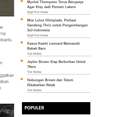
Mychal Thompson Terus Berupaya
Agar Klay Jadi Pemain Lakers
Ragil Putri Irmalia
Misi Lolos Olimpiade, Perbasi
Gandeng Thrix untuk Pengembangan
an
3x3 Indonesia
ama
Ragil Putri Irmalia
mbantu
Kasus Kawhi Leonard Memasuki
Babak Baru
Tora Nodisa
Jaylen Brown Siap Berkorban Untuk
an
76ers
Tora Nodisa
ggalkan
Hubungan Brown dan Tatum
atkan
Dikabarkan Retak
n
Tora Nodisa
POPULER