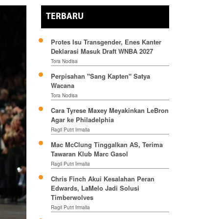
TERBARU
Protes Isu Transgender, Enes Kanter
Deklarasi Masuk Draft WNBA 2027
Tora Nodisa
Perpisahan "Sang Kapten" Satya
Wacana
Tora Nodisa
Cara Tyrese Maxey Meyakinkan LeBron
Agar ke Philadelphia
Ragil Putri Irmalia
Mac McClung Tinggalkan AS, Terima
Tawaran Klub Marc Gasol
Ragil Putri Irmalia
Chris Finch Akui Kesalahan Peran
Edwards, LaMelo Jadi Solusi
Timberwolves
Ragil Putri Irmalia