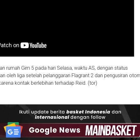
an rumah Gim 5 pada hari Selasa, waktu AS, dengan status
 oleh liga setelah pelanggaran Flagrant 2 dan pengusiran otom
rena kontak berlebihan terhadap Reid. (tor)