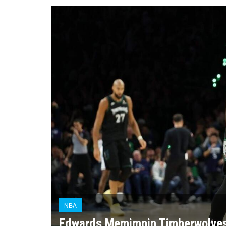
NBA
Edwards Memimpin Timberwolve