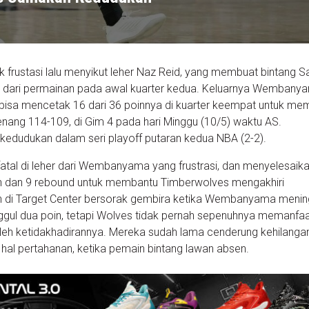
rustasi lalu menyikut leher Naz Reid, yang membuat bintang S
sir dari permainan pada awal kuarter kedua. Keluarnya Wembany
isa mencetak 16 dari 36 poinnya di kuarter keempat untuk me
ang 114-109, di Gim 4 pada hari Minggu (10/5) waktu AS.
dudukan dalam seri playoff putaran kedua NBA (2-2).
atal di leher dari Wembanyama yang frustrasi, dan menyelesaik
n dan 9 rebound untuk membantu Timberwolves mengakhiri
n di Target Center bersorak gembira ketika Wembanyama menin
ggul dua poin, tetapi Wolves tidak pernah sepenuhnya memanfa
oleh ketidakhadirannya. Mereka sudah lama cenderung kehilanga
hal pertahanan, ketika pemain bintang lawan absen.