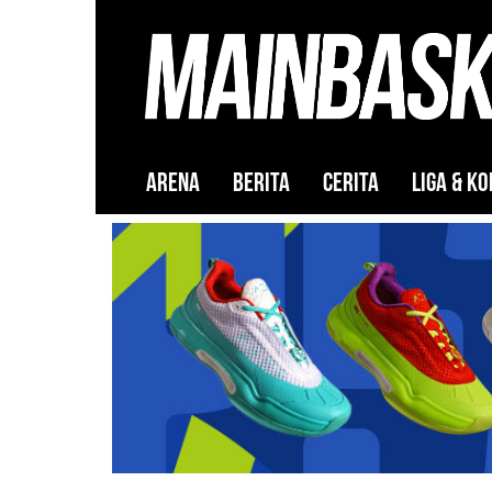
ARENA
BERITA
CERITA
LIGA & KO