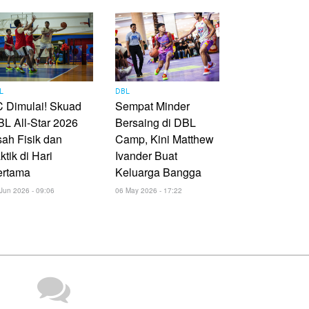
L
DBL
 Dimulai! Skuad
Sempat Minder
L All-Star 2026
Bersaing di DBL
ah Fisik dan
Camp, Kini Matthew
ktik di Hari
Ivander Buat
ertama
Keluarga Bangga
Jun 2026 - 09:06
06 May 2026 - 17:22