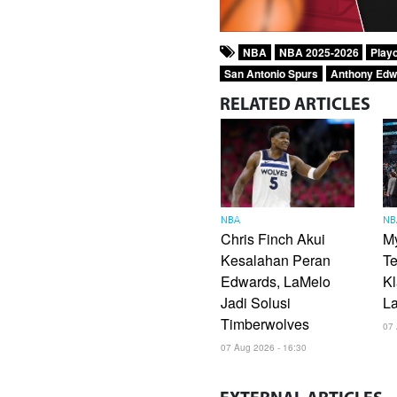
NBA
NBA 2025-2026
Play
San Antonio Spurs
Anthony Edw
RELATED
ARTICLES
NBA
NB
Chris Finch Akui
M
Kesalahan Peran
Te
Edwards, LaMelo
Kl
Jadi Solusi
L
Timberwolves
07 
07 Aug 2026 - 16:30