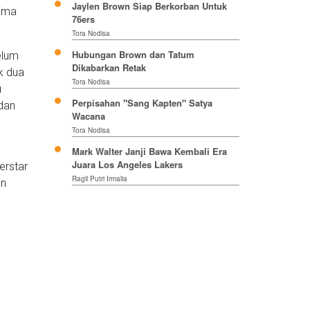
Jaylen Brown Siap Berkorban Untuk
rima
76ers
Tora Nodisa
Hubungan Brown dan Tatum
elum
Dikabarkan Retak
k dua
Tora Nodisa
u
Perpisahan "Sang Kapten" Satya
dan
Wacana
Tora Nodisa
Mark Walter Janji Bawa Kembali Era
Juara Los Angeles Lakers
erstar
Ragil Putri Irmalia
an