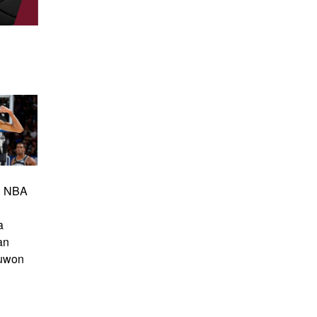
al NBA
a
an
uwon