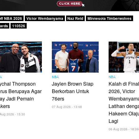
off NBA 2026
Victor Wembanyama
Naz Reid
Minnesota Timberwolves
ards
110526
A
NBA
NBA
ychal Thompson
Jaylen Brown Siap
Kalah di Fin
rus Berupaya Agar
Berkorban Untuk
2026, Victor
ay Jadi Pemain
76ers
Wembanyam
akers
Latihan deng
07 Aug 2026 - 13:48
Hakeem Olaj
Aug 2026 - 15:30
Lagi
06 Aug 2026 - 18:09