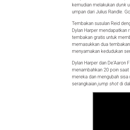
kemudian melakukan
dunk
u
umpan dari Julius Randle. G
Tembakan susulan Reid deng
Dylan Harper mendapatkan r
tembakan gratis untuk memb
memasukkan dua tembakan g
menyamakan kedudukan seri
Dylan Harper dan De'Aaron 
menambahkan 20 poin saat p
mereka dan mengubah sisa 
serangkaian
jump shot
di da