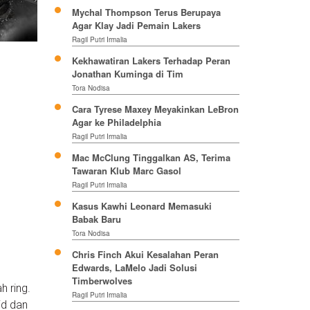
Mychal Thompson Terus Berupaya
Agar Klay Jadi Pemain Lakers
Ragil Putri Irmalia
Kekhawatiran Lakers Terhadap Peran
Jonathan Kuminga di Tim
Tora Nodisa
Cara Tyrese Maxey Meyakinkan LeBron
Agar ke Philadelphia
Ragil Putri Irmalia
Mac McClung Tinggalkan AS, Terima
Tawaran Klub Marc Gasol
Ragil Putri Irmalia
Kasus Kawhi Leonard Memasuki
Babak Baru
Tora Nodisa
Chris Finch Akui Kesalahan Peran
Edwards, LaMelo Jadi Solusi
Timberwolves
 ring.
Ragil Putri Irmalia
id dan