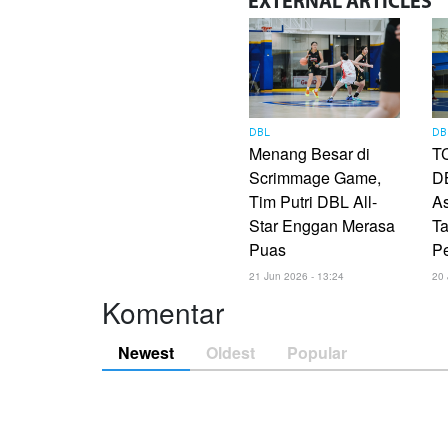
EXTERNAL
ARTICLES
DBL
DB
Menang Besar di
TC
Scrimmage Game,
DB
Tim Putri DBL All-
As
Star Enggan Merasa
Ta
Puas
P
21 Jun 2026 - 13:24
20 
Komentar
Newest
Oldest
Popular