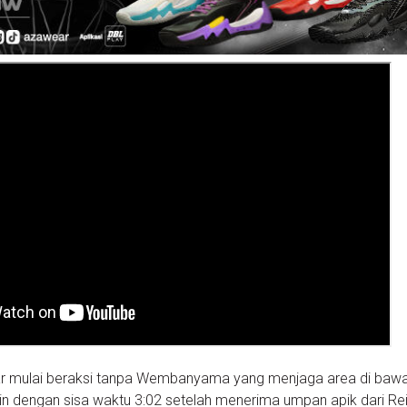
r mulai beraksi tanpa Wembanyama yang menjaga area di bawah
n dengan sisa waktu 3:02 setelah menerima umpan apik dari Re