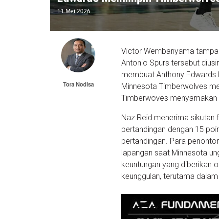
11 Mei 2026
Victor Wembanyama tampak f
Antonio Spurs tersebut diu
membuat Anthony Edwards b
Tora Nodisa
Minnesota Timberwolves men
Timberwoves menyamakan ke
Naz Reid menerima sikutan f
pertandingan dengan 15 poi
pertandingan. Para penonto
lapangan saat Minnesota un
keuntungan yang diberikan 
keunggulan, terutama dalam 