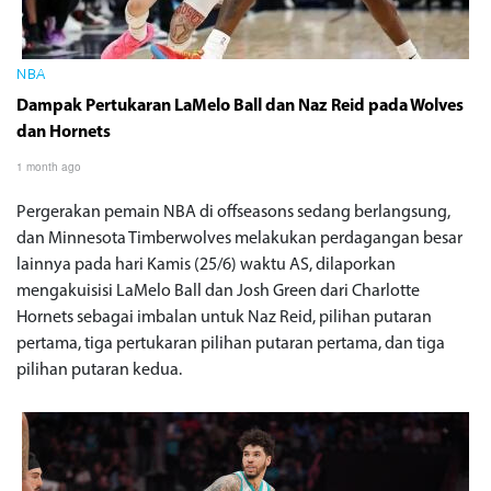
NBA
Dampak Pertukaran LaMelo Ball dan Naz Reid pada Wolves
dan Hornets
1 month ago
Pergerakan pemain NBA di offseasons sedang berlangsung,
dan Minnesota Timberwolves melakukan perdagangan besar
lainnya pada hari Kamis (25/6) waktu AS, dilaporkan
mengakuisisi LaMelo Ball dan Josh Green dari Charlotte
Hornets sebagai imbalan untuk Naz Reid, pilihan putaran
pertama, tiga pertukaran pilihan putaran pertama, dan tiga
pilihan putaran kedua.