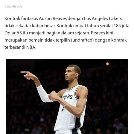
1 month ago
Kontrak fantastis Austin Reaves dengan Los Angeles Lakers
tidak sekadar kabar besar. Kontrak empat tahun senilai 185 juta
Dolar AS itu menjadi bagian dalam sejarah. Reaves kini
merupakan pemain tidak terpilih (undrafted) dengan kontrak
terbesar di NBA.