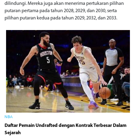
dilindungi. Mereka juga akan menerima pertukaran pilihan
putaran pertama pada tahun 2028, 2029, dan 2030, serta
pilihan putaran kedua pada tahun 2029, 2032, dan 2033.
NBA
Daftar Pemain Undrafted dengan Kontrak Terbesar Dalam
Sejarah