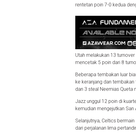
rentetan poin 7-0 kedua den
Utah melakukan 13 turnover
mencetak 5 poin dari 8 turno
Beberapa tembakan luar bias
ke keranjang dan tembakan t
dan 3 steal Neemias Queta me
Jazz unggul 12 poin di kuar
kemudian mengejutkan San A
Selanjutnya, Celtics bermai
dari perjalanan lima pertand