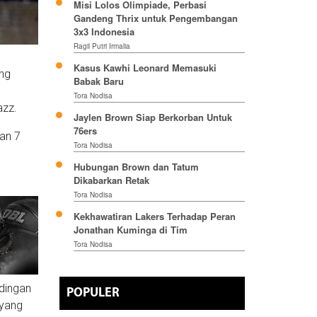
Misi Lolos Olimpiade, Perbasi
Gandeng Thrix untuk Pengembangan
3x3 Indonesia
Ragil Putri Irmalia
Kasus Kawhi Leonard Memasuki
ang
Babak Baru
m
Tora Nodisa
azz.
Jaylen Brown Siap Berkorban Untuk
76ers
an 7
Tora Nodisa
Hubungan Brown dan Tatum
Dikabarkan Retak
Tora Nodisa
Kekhawatiran Lakers Terhadap Peran
Jonathan Kuminga di Tim
Tora Nodisa
ndingan
POPULER
 yang