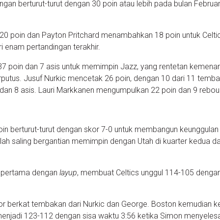
gan berturut-turut dengan 30 poin atau lebih pada bulan Februar
0 poin dan Payton Pritchard menambahkan 18 poin untuk Celtic
 enam pertandingan terakhir.
7 poin dan 7 asis untuk memimpin Jazz, yang rentetan kemena
putus. Jusuf Nurkic mencetak 26 poin, dengan 10 dari 11 temb
dan 8 asis. Lauri Markkanen mengumpulkan 22 poin dan 9 rebou
oin berturut-turut dengan skor 7-0 untuk membangun keunggulan
telah saling bergantian memimpin dengan Utah di kuarter kedua d
n pertama dengan
layup
, membuat Celtics unggul 114-105 denga
kor berkat tembakan dari Nurkic dan George. Boston kemudian k
njadi 123-112 dengan sisa waktu 3:56 ketika Simon menyeles