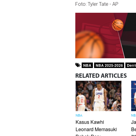
Foto:
Tyler Tate -
AP
NBA
NBA 2025-2026
Derr
RELATED
ARTICLES
NBA
NB
Kasus Kawhi
Ja
Leonard Memasuki
B