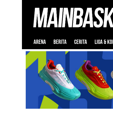
ARENA
BERITA
CERITA
LIGA & KO