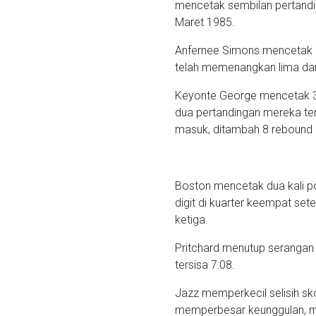
mencetak sembilan pertandin
Maret 1985.
Anfernee Simons mencetak 2
telah memenangkan lima dari
Keyonte George mencetak 3
dua pertandingan mereka ter
masuk, ditambah 8 rebound 
Boston mencetak dua kali p
digit di kuarter keempat se
ketiga.
Pritchard menutup seranga
tersisa 7:08.
Jazz memperkecil selisih s
memperbesar keunggulan, me