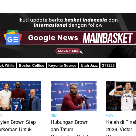
ick White
Boston Celtics
Keyonte George
Utah Jazz
311225
A
NBA
NBA
ylen Brown Siap
Hubungan Brown
Kalah di Fin
erkorban Untuk
dan Tatum
2026, Victor