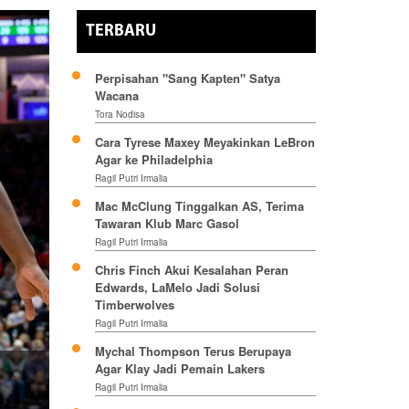
TERBARU
Perpisahan "Sang Kapten" Satya
Wacana
Tora Nodisa
Cara Tyrese Maxey Meyakinkan LeBron
Agar ke Philadelphia
Ragil Putri Irmalia
Mac McClung Tinggalkan AS, Terima
Tawaran Klub Marc Gasol
Ragil Putri Irmalia
Chris Finch Akui Kesalahan Peran
Edwards, LaMelo Jadi Solusi
Timberwolves
Ragil Putri Irmalia
Mychal Thompson Terus Berupaya
Agar Klay Jadi Pemain Lakers
Ragil Putri Irmalia