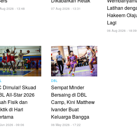
6ers
Dikabarkan Retak
Wembanyam
Latihan deng
Aug 2026 - 13:48
07 Aug 2026 - 13:31
Hakeem Olaj
Lagi
06 Aug 2026 - 18:09
L
DBL
 Dimulai! Skuad
Sempat Minder
L All-Star 2026
Bersaing di DBL
ah Fisik dan
Camp, Kini Matthew
ktik di Hari
Ivander Buat
ertama
Keluarga Bangga
Jun 2026 - 09:06
06 May 2026 - 17:22