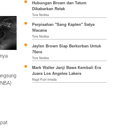
Hubungan Brown dan Tatum
Dikabarkan Retak
Tora Nodisa
Perpisahan "Sang Kapten" Satya
Wacana
Tora Nodisa
Jaylen Brown Siap Berkorban Untuk
76ers
anya
Tora Nodisa
Mark Walter Janji Bawa Kembali Era
Juara Los Angeles Lakers
langsung
Ragil Putri Irmalia
a NBA)
n
mpat