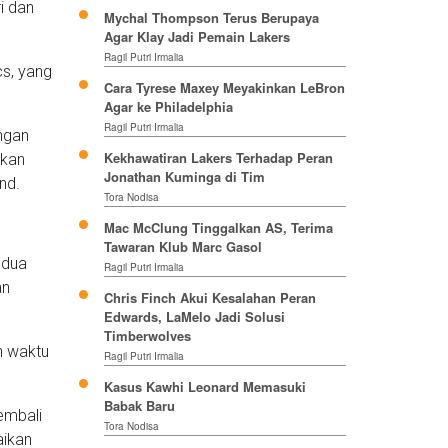
i dan
Mychal Thompson Terus Berupaya
Agar Klay Jadi Pemain Lakers
Ragil Putri Irmalia
s, yang
Cara Tyrese Maxey Meyakinkan LeBron
Agar ke Philadelphia
Ragil Putri Irmalia
ngan
Kekhawatiran Lakers Terhadap Peran
akan
Jonathan Kuminga di Tim
nd.
Tora Nodisa
Mac McClung Tinggalkan AS, Terima
Tawaran Klub Marc Gasol
 dua
Ragil Putri Irmalia
an
Chris Finch Akui Kesalahan Peran
Edwards, LaMelo Jadi Solusi
Timberwolves
n waktu
Ragil Putri Irmalia
Kasus Kawhi Leonard Memasuki
Babak Baru
embali
Tora Nodisa
aikan