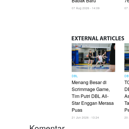
Babak Baru
7
07 Aug 2026 - 14:09
07 
EXTERNAL
ARTICLES
DBL
DB
Menang Besar di
TC
Scrimmage Game,
DB
Tim Putri DBL All-
As
Star Enggan Merasa
Ta
Puas
P
21 Jun 2026 - 13:24
20 
Komentar