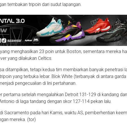
gan tembakan tripoin dari sudut lapangan.
 yang menghasilkan 23 poin untuk Boston, sementara mereka h
ver yang dilakukan Celtics.
a ditampilkan, tetapi kedua tim membiarkan banyak penetrasi 
ripoin yang terbuka lebar. Blok White (terbanyak di antara gard
njadi pengecualian di lini pertahanan.
ter pertama setelah mengalahkan Detroit 131-129 di kandang da
ntonio di laga tandang dengan skor 127-114 pekan lalu.
n di Sacramento pada hari Kamis, waktu AS, pemberhentian kee
ingan mereka. (tor)