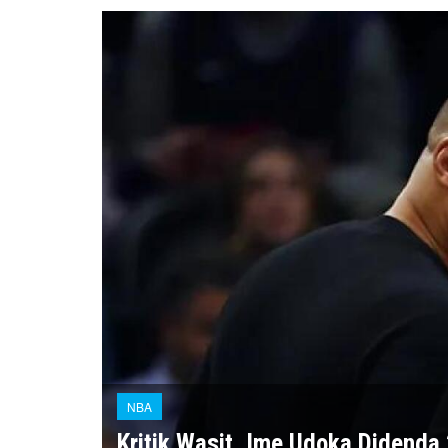
NBA
Kritik Wasit, Ime Udoka Didenda