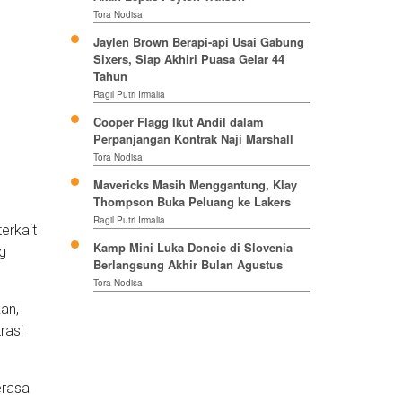
Tora Nodisa
Jaylen Brown Berapi-api Usai Gabung
Sixers, Siap Akhiri Puasa Gelar 44
Tahun
Ragil Putri Irmalia
Cooper Flagg Ikut Andil dalam
Perpanjangan Kontrak Naji Marshall
Tora Nodisa
Mavericks Masih Menggantung, Klay
Thompson Buka Peluang ke Lakers
Ragil Putri Irmalia
erkait
Kamp Mini Luka Doncic di Slovenia
g
Berlangsung Akhir Bulan Agustus
Tora Nodisa
an,
rasi
erasa