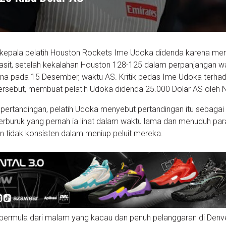
ala pelatih Houston Rockets Ime Udoka didenda karena meng
asit, setelah kekalahan Houston 128-125 dalam perpanjangan w
ena pada 15 Desember, waktu AS. Kritik pedas Ime Udoka terha
tersebut, membuat pelatih Udoka didenda 25.000 Dolar AS oleh 
pertandingan, pelatih Udoka menyebut pertandingan itu sebagai
erburuk yang pernah ia lihat dalam waktu lama dan menuduh par
an tidak konsisten dalam meniup peluit mereka.
bermula dari malam yang kacau dan penuh pelanggaran di Denve