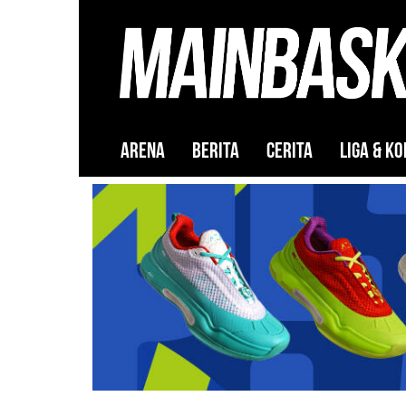
ARENA
BERITA
CERITA
LIGA & KO