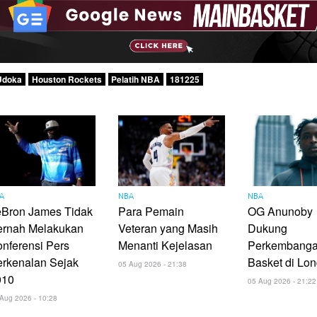
Udoka
Houston Rockets
Pelatih NBA
181225
A
NBA
NBA
eBron James Tidak
Para Pemain
OG Anunoby
ernah Melakukan
Veteran yang Masih
Dukung
nferensi Pers
Menanti Kejelasan
Perkembanga
rkenalan Sejak
Basket di Lo
05 Aug 2026 - 21:38
010
05 Aug 2026 - 21:22
Aug 2026 - 10:28