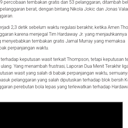
59 percobaan tembakan gratis dan 53 pelanggaran, ditambah b
 pelanggaran berat, dengan bintang Nikola Jokic dan Jonas Val
nggaran.
rjadi 2,3 detik sebelum waktu regulasi berakhir, ketika Amen T
ggaran karena menjegal Tim Hardaway Jr. yang menjauhkannya 
ng menyebabkan tembakan gratis Jamal Murray yang memaksa
abak perpanjangan waktu.
erhadap keputusan wasit terkait Thompson, tetapi keputusan t
au ulang. Yang menambah frustrasi, Laporan Dua Menit Terakhir lig
utusan wasit yang salah di babak perpanjangan waktu, semuany
asuk pelanggaran yang salah diputuskan terhadap blok bersih K
nggaran perebutan bola lepas yang terlewatkan terhadap Hardaw