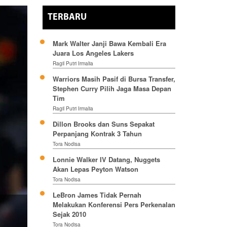
TERBARU
Mark Walter Janji Bawa Kembali Era
Juara Los Angeles Lakers
Ragil Putri Irmalia
Warriors Masih Pasif di Bursa Transfer,
Stephen Curry Pilih Jaga Masa Depan
Tim
Ragil Putri Irmalia
Dillon Brooks dan Suns Sepakat
Perpanjang Kontrak 3 Tahun
Tora Nodisa
Lonnie Walker IV Datang, Nuggets
Akan Lepas Peyton Watson
Tora Nodisa
LeBron James Tidak Pernah
Melakukan Konferensi Pers Perkenalan
Sejak 2010
Tora Nodisa