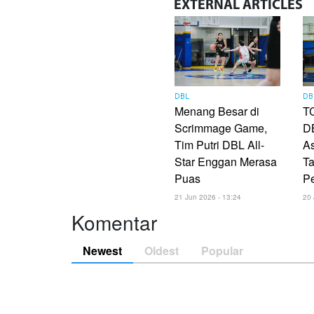
EXTERNAL
ARTICLES
DBL
DB
Menang Besar di
TC
Scrimmage Game,
DB
Tim Putri DBL All-
As
Star Enggan Merasa
Ta
Puas
P
21 Jun 2026 - 13:24
20 
Komentar
Newest
Oldest
Popular