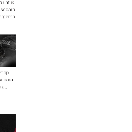
a untuk
 secara
bergema
etiap
 secara
rat,