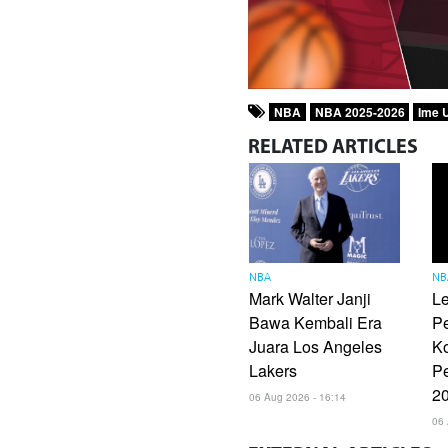
NBA
NBA 2025-2026
Ime 
RELATED
ARTICLES
NBA
NB
Mark Walter Janji
L
Bawa Kembali Era
P
Juara Los Angeles
Ko
Lakers
Pe
2
06 Aug 2026 - 16:14
06 