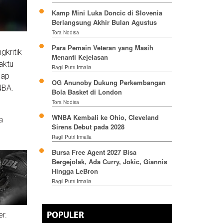
Kamp Mini Luka Doncic di Slovenia
Berlangsung Akhir Bulan Agustus
Tora Nodisa
Para Pemain Veteran yang Masih
kritik
Menanti Kejelasan
aktu
Ragil Putri Irmalia
dap
OG Anunoby Dukung Perkembangan
NBA.
Bola Basket di London
Tora Nodisa
WNBA Kembali ke Ohio, Cleveland
a
Sirens Debut pada 2028
Ragil Putri Irmalia
Bursa Free Agent 2027 Bisa
Bergejolak, Ada Curry, Jokic, Giannis
Hingga LeBron
Ragil Putri Irmalia
r.
POPULER