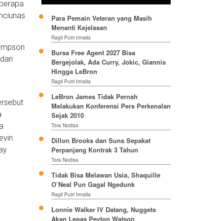
eberapa
anciunas
Para Pemain Veteran yang Masih
Menanti Kejelasan
Ragil Putri Irmalia
hompson
Bursa Free Agent 2027 Bisa
dari
Bergejolak, Ada Curry, Jokic, Giannis
Hingga LeBron
Ragil Putri Irmalia
LeBron James Tidak Pernah
ersebut
Melakukan Konferensi Pers Perkenalan
a
Sejak 2010
a
Tora Nodisa
evin
Dillon Brooks dan Suns Sepakat
ay
Perpanjang Kontrak 3 Tahun
Tora Nodisa
Tidak Bisa Melawan Usia, Shaquille
O’Neal Pun Gagal Ngedunk
Ragil Putri Irmalia
Lonnie Walker IV Datang, Nuggets
Akan Lepas Peyton Watson