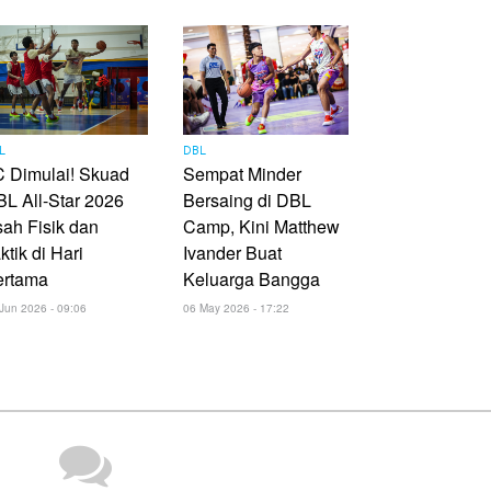
L
DBL
 Dimulai! Skuad
Sempat Minder
L All-Star 2026
Bersaing di DBL
ah Fisik dan
Camp, Kini Matthew
ktik di Hari
Ivander Buat
ertama
Keluarga Bangga
Jun 2026 - 09:06
06 May 2026 - 17:22