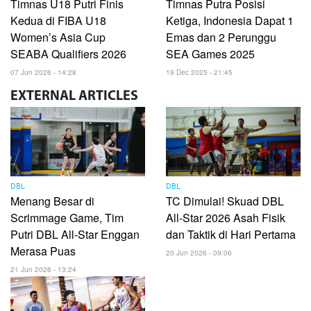
Timnas U18 Putri Finis
Timnas Putra Posisi
Kedua di FIBA U18
Ketiga, Indonesia Dapat 1
Women’s Asia Cup
Emas dan 2 Perunggu
SEABA Qualifiers 2026
SEA Games 2025
07 Jun 2026 - 14:28
19 Dec 2025 - 21:45
EXTERNAL
ARTICLES
DBL
DBL
Menang Besar di
TC Dimulai! Skuad DBL
Scrimmage Game, Tim
All-Star 2026 Asah Fisik
Putri DBL All-Star Enggan
dan Taktik di Hari Pertama
Merasa Puas
20 Jun 2026 - 09:06
21 Jun 2026 - 13:24