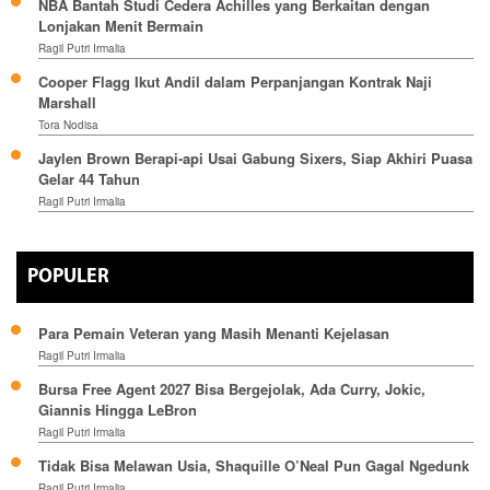
NBA Bantah Studi Cedera Achilles yang Berkaitan dengan
Lonjakan Menit Bermain
Ragil Putri Irmalia
Cooper Flagg Ikut Andil dalam Perpanjangan Kontrak Naji
Marshall
Tora Nodisa
Jaylen Brown Berapi-api Usai Gabung Sixers, Siap Akhiri Puasa
Gelar 44 Tahun
Ragil Putri Irmalia
POPULER
Para Pemain Veteran yang Masih Menanti Kejelasan
Ragil Putri Irmalia
Bursa Free Agent 2027 Bisa Bergejolak, Ada Curry, Jokic,
Giannis Hingga LeBron
Ragil Putri Irmalia
Tidak Bisa Melawan Usia, Shaquille O’Neal Pun Gagal Ngedunk
Ragil Putri Irmalia