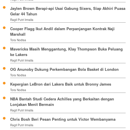
Jaylen Brown Berapi-api Usai Gabung Sixers, Siap Akhiri Puasa
Gelar 44 Tahun
Ragil Putri Irmalia
Cooper Flagg Ikut Andil dalam Perpanjangan Kontrak Naji
Marshall
Tora Nodisa
Mavericks Masih Menggantung, Klay Thompson Buka Peluang
ke Lakers
Ragil Putri Irmalia
OG Anunoby Dukung Perkembangan Bola Basket di London
Tora Nodisa
Kepergian LeBron dari Lakers Baik untuk Bronny James
Tora Nodisa
NBA Bantah Studi Cedera Achilles yang Berkaitan dengan
Lonjakan Menit Bermain
Ragil Putri Irmalia
Chris Bosh Beri Pesan Penting untuk Victor Wembanyama
Ragil Putri Irmalia