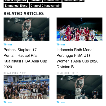
Emmanuel Ejesu
Chatpol Chungyampin
RELATED
ARTICLES
Timnas
Timnas
Perbasi Siapkan 17
Indonesia Raih Medali
Pemain Hadapi Pra
Perunggu FIBA U18
Kualifikasi FIBA Asia Cup
Women’s Asia Cup 2026
2029
Division B
03 Aug 2026 - 14:34
19 Jul 2026 - 23:47
Timnas
Timnas