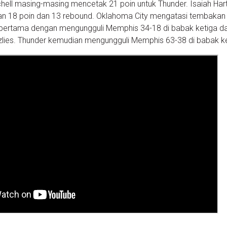
hell masing-masing mencetak 21 poin untuk Thunder. Isaiah Har
n 18 poin dan 13 rebound. Oklahoma City mengatasi tembakan
ak pertama dengan mengungguli Memphis 34-18 di babak ketiga d
lies. Thunder kemudian mengungguli Memphis 63-38 di babak k