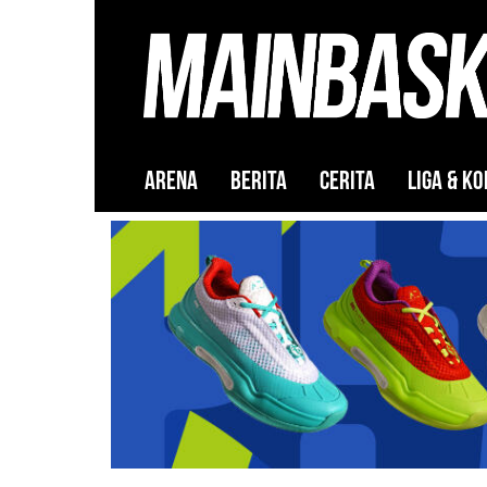
ARENA
BERITA
CERITA
LIGA & KO