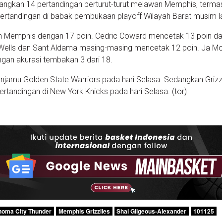
ngkan 14 pertandingan berturut-turut melawan Memphis, terma
rtandingan di babak pembukaan playoff Wilayah Barat musim la
n Memphis dengan 17 poin. Cedric Coward mencetak 13 poin d
Wells dan Sant Aldama masing-masing mencetak 12 poin. Ja Mo
gan akurasi tembakan 3 dari 18.
njamu Golden State Warriors pada hari Selasa. Sedangkan Grizz
rtandingan di New York Knicks pada hari Selasa. (tor)
homa City Thunder
Memphis Grizzlies
Shai Gilgeous-Alexander
101125