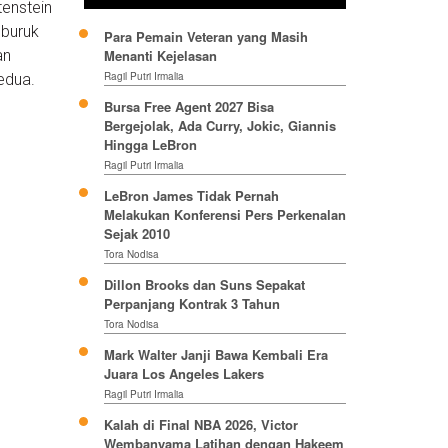
tenstein
 buruk
Para Pemain Veteran yang Masih
an
Menanti Kejelasan
Ragil Putri Irmalia
edua.
Bursa Free Agent 2027 Bisa
Bergejolak, Ada Curry, Jokic, Giannis
Hingga LeBron
Ragil Putri Irmalia
LeBron James Tidak Pernah
Melakukan Konferensi Pers Perkenalan
Sejak 2010
Tora Nodisa
Dillon Brooks dan Suns Sepakat
Perpanjang Kontrak 3 Tahun
Tora Nodisa
Mark Walter Janji Bawa Kembali Era
Juara Los Angeles Lakers
Ragil Putri Irmalia
Kalah di Final NBA 2026, Victor
Wembanyama Latihan dengan Hakeem