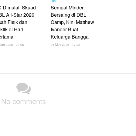
L
DBL
 Dimulai! Skuad
Sempat Minder
L All-Star 2026
Bersaing di DBL
ah Fisik dan
Camp, Kini Matthew
ktik di Hari
Ivander Buat
ertama
Keluarga Bangga
Jun 2026 - 09:06
06 May 2026 - 17:22
No comments