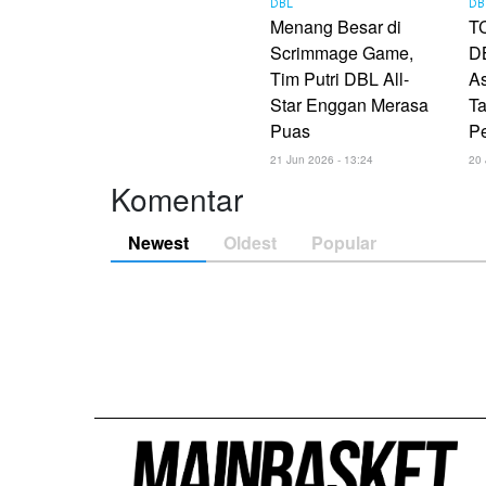
DBL
DB
Menang Besar di
TC
Scrimmage Game,
DB
Tim Putri DBL All-
As
Star Enggan Merasa
Ta
Puas
P
21 Jun 2026 - 13:24
20 
Komentar
Newest
Oldest
Popular