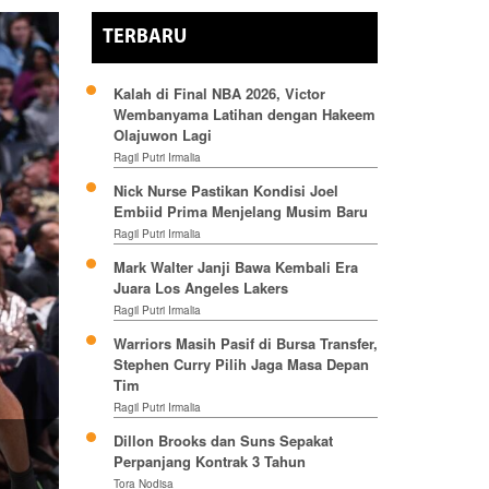
TERBARU
Kalah di Final NBA 2026, Victor
Wembanyama Latihan dengan Hakeem
Olajuwon Lagi
Ragil Putri Irmalia
Nick Nurse Pastikan Kondisi Joel
Embiid Prima Menjelang Musim Baru
Ragil Putri Irmalia
Mark Walter Janji Bawa Kembali Era
Juara Los Angeles Lakers
Ragil Putri Irmalia
Warriors Masih Pasif di Bursa Transfer,
Stephen Curry Pilih Jaga Masa Depan
Tim
Ragil Putri Irmalia
Dillon Brooks dan Suns Sepakat
Perpanjang Kontrak 3 Tahun
Tora Nodisa