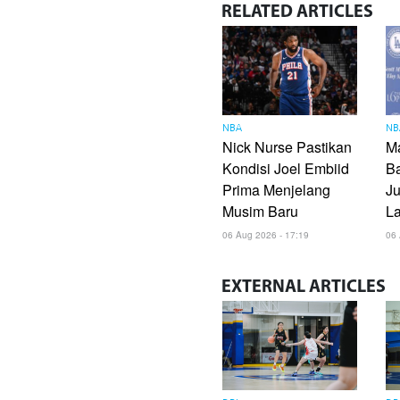
RELATED
ARTICLES
NBA
NB
Nick Nurse Pastikan
Ma
Kondisi Joel Embiid
B
Prima Menjelang
Ju
Musim Baru
L
06 Aug 2026 - 17:19
06 
EXTERNAL
ARTICLES