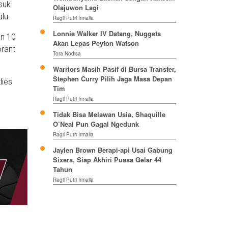
suk
Olajuwon Lagi
lu.
Ragil Putri Irmalia
Lonnie Walker IV Datang, Nuggets
an 10
Akan Lepas Peyton Watson
rant
Tora Nodisa
Warriors Masih Pasif di Bursa Transfer,
Stephen Curry Pilih Jaga Masa Depan
lies
Tim
Ragil Putri Irmalia
Tidak Bisa Melawan Usia, Shaquille
O’Neal Pun Gagal Ngedunk
Ragil Putri Irmalia
Jaylen Brown Berapi-api Usai Gabung
Sixers, Siap Akhiri Puasa Gelar 44
Tahun
Ragil Putri Irmalia