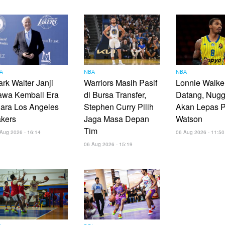
A
NBA
NBA
rk Walter Janji
Warriors Masih Pasif
Lonnie Walker
awa Kembali Era
di Bursa Transfer,
Datang, Nugg
ara Los Angeles
Stephen Curry Pilih
Akan Lepas P
akers
Jaga Masa Depan
Watson
Tim
Aug 2026 - 16:14
06 Aug 2026 - 11:50
06 Aug 2026 - 15:19