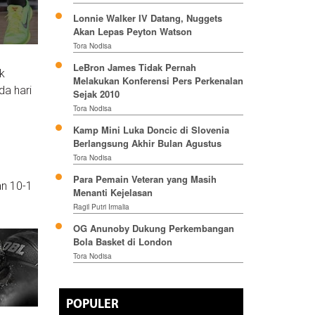
Lonnie Walker IV Datang, Nuggets
Akan Lepas Peyton Watson
Tora Nodisa
LeBron James Tidak Pernah
k
Melakukan Konferensi Pers Perkenalan
a hari
Sejak 2010
Tora Nodisa
Kamp Mini Luka Doncic di Slovenia
Berlangsung Akhir Bulan Agustus
Tora Nodisa
Para Pemain Veteran yang Masih
an 10-1
Menanti Kejelasan
Ragil Putri Irmalia
OG Anunoby Dukung Perkembangan
Bola Basket di London
Tora Nodisa
POPULER