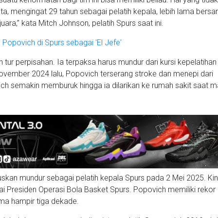
a, mengingat 29 tahun sebagai pelatih kepala, lebih lama bers
 juara,” kata Mitch Johnson, pelatih Spurs saat ini.
Popovich di Spurs sebagai 'El Jefe'
tur perpisahan. Ia terpaksa harus mundur dari kursi kepelatihan
vember 2024 lalu, Popovich terserang stroke dan menepi dari
ch semakin memburuk hingga ia dilarikan ke rumah sakit saat m
an mundur sebagai pelatih kepala Spurs pada 2 Mei 2025. Kini
ai Presiden Operasi Bola Basket Spurs. Popovich memiliki rekor
a hampir tiga dekade.