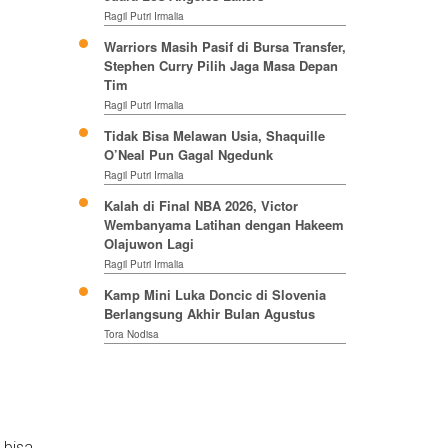
Ragil Putri Irmalia
Warriors Masih Pasif di Bursa Transfer,
Stephen Curry Pilih Jaga Masa Depan
Tim
Ragil Putri Irmalia
Tidak Bisa Melawan Usia, Shaquille
O’Neal Pun Gagal Ngedunk
Ragil Putri Irmalia
Kalah di Final NBA 2026, Victor
Wembanyama Latihan dengan Hakeem
Olajuwon Lagi
Ragil Putri Irmalia
Kamp Mini Luka Doncic di Slovenia
Berlangsung Akhir Bulan Agustus
Tora Nodisa
 bisa