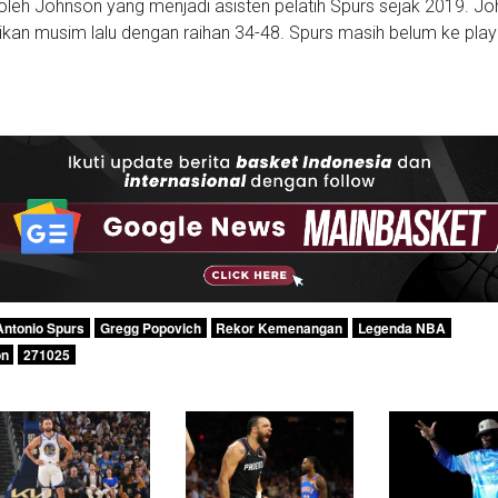
n oleh Johnson yang menjadi asisten pelatih Spurs sejak 2019. J
an musim lalu dengan raihan 34-48. Spurs masih belum ke play
Antonio Spurs
Gregg Popovich
Rekor Kemenangan
Legenda NBA
on
271025