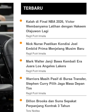
TERBARU
Kalah di Final NBA 2026, Victor
Wembanyama Latihan dengan Hakeem
Olajuwon Lagi
Ragil Putri Irmalia
Nick Nurse Pastikan Kondisi Joel
Embiid Prima Menjelang Musim Baru
Ragil Putri Irmalia
Mark Walter Janji Bawa Kembali Era
Juara Los Angeles Lakers
Ragil Putri Irmalia
Warriors Masih Pasif di Bursa Transfer,
Stephen Curry Pilih Jaga Masa Depan
Tim
Ragil Putri Irmalia
Dillon Brooks dan Suns Sepakat
Perpanjang Kontrak 3 Tahun
Tora Nodisa