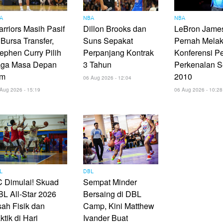
A
NBA
NBA
rriors Masih Pasif
Dillon Brooks dan
LeBron James
 Bursa Transfer,
Suns Sepakat
Pernah Mela
ephen Curry Pilih
Perpanjang Kontrak
Konferensi P
aga Masa Depan
3 Tahun
Perkenalan S
im
2010
06 Aug 2026 - 12:04
Aug 2026 - 15:19
06 Aug 2026 - 10:28
L
DBL
 Dimulai! Skuad
Sempat Minder
L All-Star 2026
Bersaing di DBL
ah Fisik dan
Camp, Kini Matthew
ktik di Hari
Ivander Buat