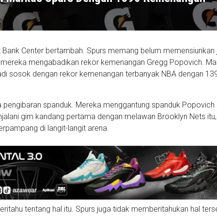
rost Bank Center bertambah. Spurs memang belum memensiunkan j
api mereka mengabadikan rekor kemenangan Gregg Popovich. Ma
njadi sosok dengan rekor kemenangan terbanyak NBA dengan 13
ra pengibaran spanduk. Mereka menggantung spanduk Popovich
njalani gim kandang pertama dengan melawan Brooklyn Nets itu,
rpampang di langit-langit arena.
eritahu tentang hal itu. Spurs juga tidak memberitahukan hal ters