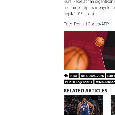
Kursi kepelatihan digantika
memimpin Spurs menyelesaik
sejak 2019. (rag)
Foto: Ronald Cortes/AFP
NBA
NBA 2025-2026
San 
Pelatih Legendaris
Mitch Johns
RELATED
ARTICLES