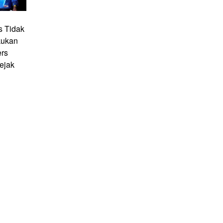
 Tidak
kukan
ers
ejak