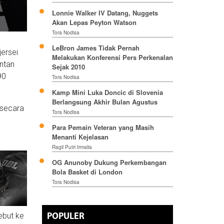
Lonnie Walker IV Datang, Nuggets
Akan Lepas Peyton Watson
Tora Nodisa
LeBron James Tidak Pernah
ersei
Melakukan Konferensi Pers Perkenalan
ntan
Sejak 2010
90
Tora Nodisa
Kamp Mini Luka Doncic di Slovenia
Berlangsung Akhir Bulan Agustus
 secara
Tora Nodisa
Para Pemain Veteran yang Masih
Menanti Kejelasan
Ragil Putri Irmalia
OG Anunoby Dukung Perkembangan
Bola Basket di London
Tora Nodisa
ebut ke
POPULER