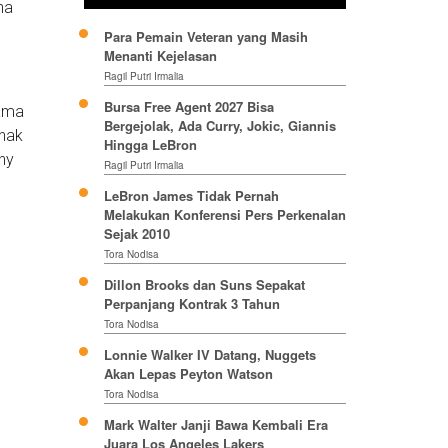
na
Para Pemain Veteran yang Masih
Menanti Kejelasan
Ragil Putri Irmalia
Bursa Free Agent 2027 Bisa
Nama
Bergejolak, Ada Curry, Jokic, Giannis
anak
Hingga LeBron
ny
Ragil Putri Irmalia
LeBron James Tidak Pernah
Melakukan Konferensi Pers Perkenalan
Sejak 2010
Tora Nodisa
Dillon Brooks dan Suns Sepakat
Perpanjang Kontrak 3 Tahun
Tora Nodisa
Lonnie Walker IV Datang, Nuggets
Akan Lepas Peyton Watson
Tora Nodisa
Mark Walter Janji Bawa Kembali Era
Juara Los Angeles Lakers