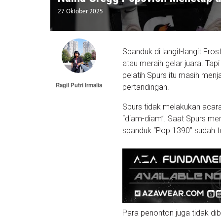
27 Oktober 2025
Spanduk di langit-langit F
atau meraih gelar juara. T
pelatih Spurs itu masih me
Ragil Putri Irmalia
pertandingan.
Spurs tidak melakukan aca
“diam-diam”. Saat Spurs me
spanduk “Pop 1390” sudah te
Para penonton juga tidak dib