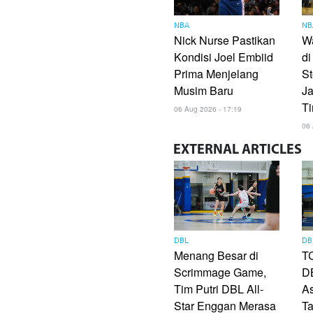
NBA
NB
Nick Nurse Pastikan
Wa
Kondisi Joel Embiid
di
Prima Menjelang
St
Musim Baru
J
T
06 Aug 2026 - 17:19
06 
EXTERNAL
ARTICLES
DBL
DB
Menang Besar di
TC
Scrimmage Game,
DB
Tim Putri DBL All-
As
Star Enggan Merasa
Ta