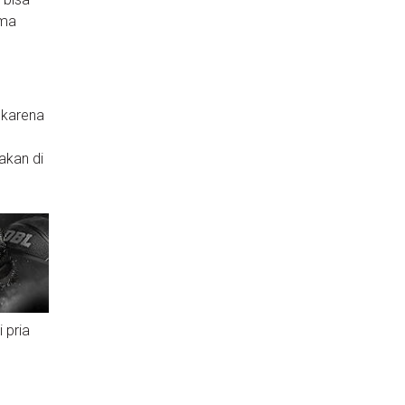
ama
 karena
akan di
 pria