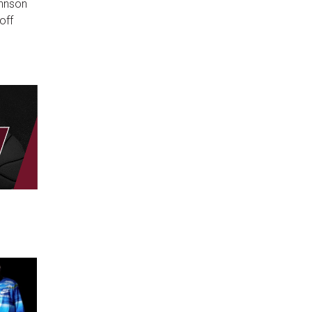
ohnson
off