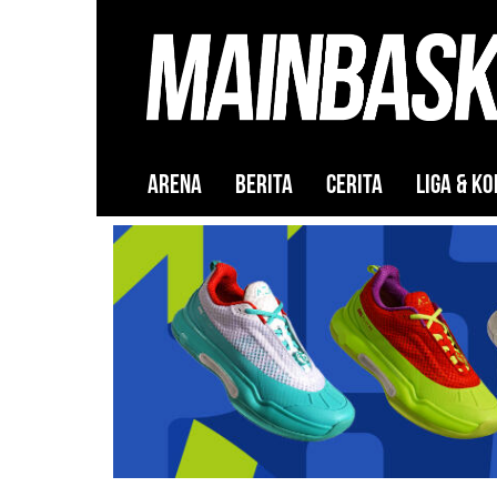
ARENA
BERITA
CERITA
LIGA & KO