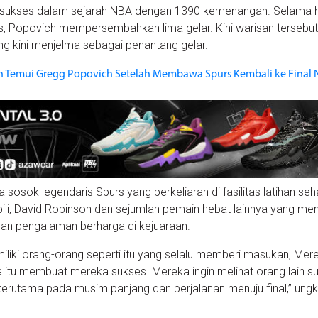
ersukses dalam sejarah NBA dengan 1390 kemenangan. Selama 
, Popovich mempersembahkan lima gelar. Kini warisan tersebut
g kini menjelma sebagai penantang gelar.
Temui Gregg Popovich Setelah Membawa Spurs Kembali ke Final
sosok legendaris Spurs yang berkeliaran di fasilitas latihan seha
ili, David Robinson dan sejumlah pemain hebat lainnya yang m
dan pengalaman berharga di kejuaraan.
iki orang-orang seperti itu yang selalu memberi masukan, Mer
itu membuat mereka sukses. Mereka ingin melihat orang lain s
ki terutama pada musim panjang dan perjalanan menuju final,” ung