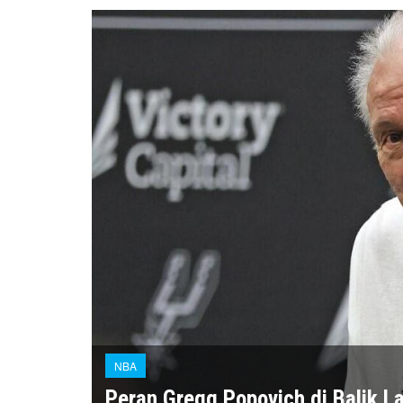
NBA
Peran Gregg Popovich di Balik L