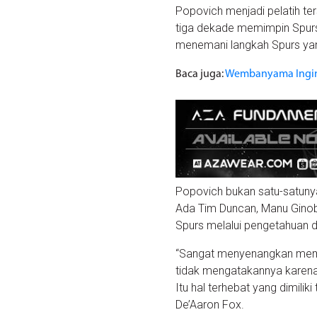
Popovich menjadi pelatih t
tiga dekade memimpin Spurs
menemani langkah Spurs yan
Baca juga:
Wembanyama Ingin 
Popovich bukan satu-satunya 
Ada Tim Duncan, Manu Ginob
Spurs melalui pengetahuan 
“Sangat menyenangkan memil
tidak mengatakannya karena 
Itu hal terhebat yang dimili
De’Aaron Fox.