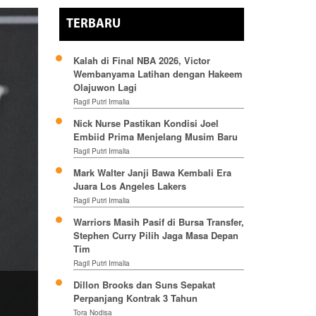
TERBARU
Kalah di Final NBA 2026, Victor
Wembanyama Latihan dengan Hakeem
Olajuwon Lagi
Ragil Putri Irmalia
Nick Nurse Pastikan Kondisi Joel
Embiid Prima Menjelang Musim Baru
Ragil Putri Irmalia
Mark Walter Janji Bawa Kembali Era
Juara Los Angeles Lakers
Ragil Putri Irmalia
Warriors Masih Pasif di Bursa Transfer,
Stephen Curry Pilih Jaga Masa Depan
Tim
Ragil Putri Irmalia
Dillon Brooks dan Suns Sepakat
Perpanjang Kontrak 3 Tahun
Tora Nodisa