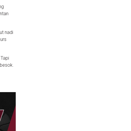
ng
ntan
ut nadi
purs
 Tapi
 besok.