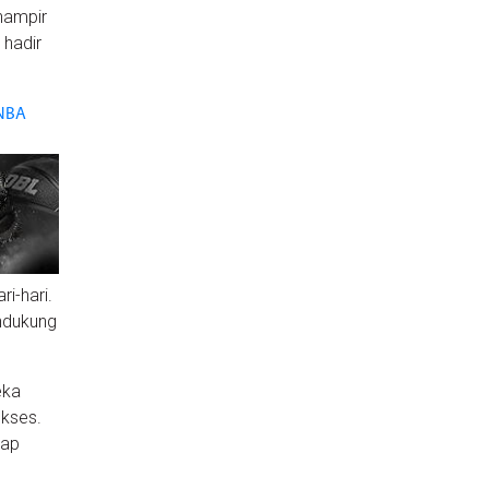
hampir
 hadir
 NBA
ri-hari.
endukung
eka
ukses.
kap