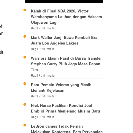
Kalah di Final NBA 2026, Victor
Wembanyama Latihan dengan Hakeem
Olajuwon Lagi
et
Ragil Putri Irmalia
an
Mark Walter Janji Bawa Kembali Era
Juara Los Angeles Lakers
Ragil Putri Irmalia
alu
Warriors Masih Pasif di Bursa Transfer,
Stephen Curry Pilih Jaga Masa Depan
Tim
Ragil Putri Irmalia
Para Pemain Veteran yang Masih
Menanti Kejelasan
Ragil Putri Irmalia
Nick Nurse Pastikan Kondisi Joel
Embiid Prima Menjelang Musim Baru
Ragil Putri Irmalia
LeBron James Tidak Pernah
Melakukan Konferensi Pers Perkenalan