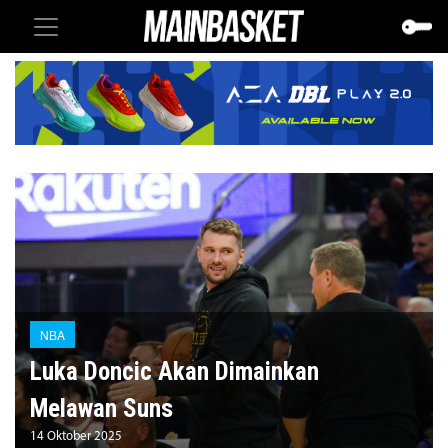
NBA
Luka Doncic Akan Dimainkan
Melawan Suns
14 Oktober 2025