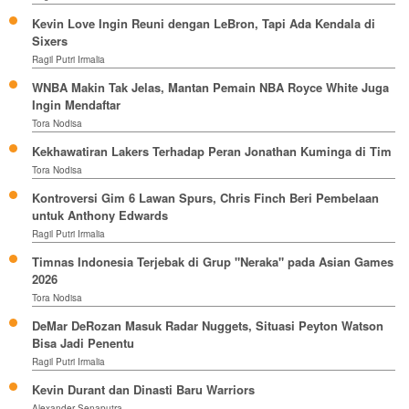
Kevin Love Ingin Reuni dengan LeBron, Tapi Ada Kendala di
Sixers
Ragil Putri Irmalia
WNBA Makin Tak Jelas, Mantan Pemain NBA Royce White Juga
Ingin Mendaftar
Tora Nodisa
Kekhawatiran Lakers Terhadap Peran Jonathan Kuminga di Tim
Tora Nodisa
Kontroversi Gim 6 Lawan Spurs, Chris Finch Beri Pembelaan
untuk Anthony Edwards
Ragil Putri Irmalia
Timnas Indonesia Terjebak di Grup "Neraka" pada Asian Games
2026
Tora Nodisa
DeMar DeRozan Masuk Radar Nuggets, Situasi Peyton Watson
Bisa Jadi Penentu
Ragil Putri Irmalia
Kevin Durant dan Dinasti Baru Warriors
Alexander Senaputra