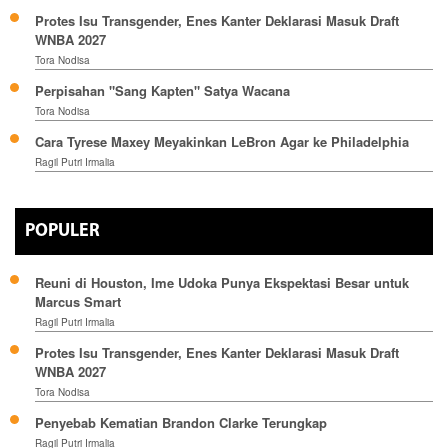
Protes Isu Transgender, Enes Kanter Deklarasi Masuk Draft
WNBA 2027
Tora Nodisa
Perpisahan "Sang Kapten" Satya Wacana
Tora Nodisa
Cara Tyrese Maxey Meyakinkan LeBron Agar ke Philadelphia
Ragil Putri Irmalia
POPULER
Reuni di Houston, Ime Udoka Punya Ekspektasi Besar untuk
Marcus Smart
Ragil Putri Irmalia
Protes Isu Transgender, Enes Kanter Deklarasi Masuk Draft
WNBA 2027
Tora Nodisa
Penyebab Kematian Brandon Clarke Terungkap
Ragil Putri Irmalia