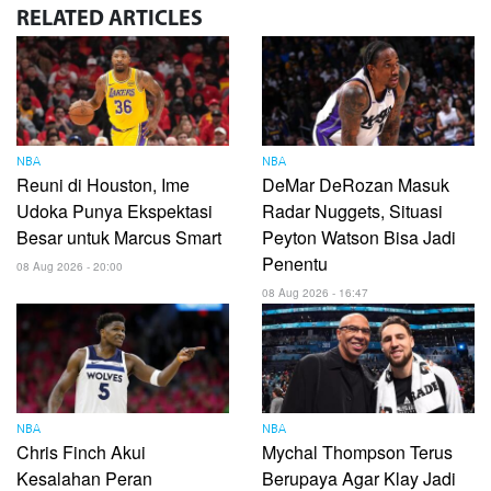
RELATED
ARTICLES
NBA
NBA
Reuni di Houston, Ime
DeMar DeRozan Masuk
Udoka Punya Ekspektasi
Radar Nuggets, Situasi
Besar untuk Marcus Smart
Peyton Watson Bisa Jadi
Penentu
08 Aug 2026 - 20:00
08 Aug 2026 - 16:47
NBA
NBA
Chris Finch Akui
Mychal Thompson Terus
Kesalahan Peran
Berupaya Agar Klay Jadi