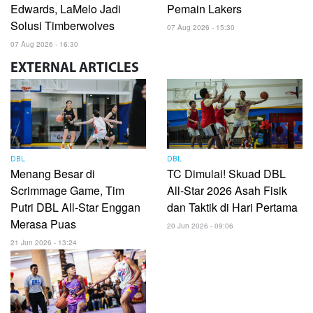
Edwards, LaMelo Jadi
Pemain Lakers
Solusi Timberwolves
07 Aug 2026 - 15:30
07 Aug 2026 - 16:30
EXTERNAL
ARTICLES
DBL
DBL
Menang Besar di
TC Dimulai! Skuad DBL
Scrimmage Game, Tim
All-Star 2026 Asah Fisik
Putri DBL All-Star Enggan
dan Taktik di Hari Pertama
Merasa Puas
20 Jun 2026 - 09:06
21 Jun 2026 - 13:24