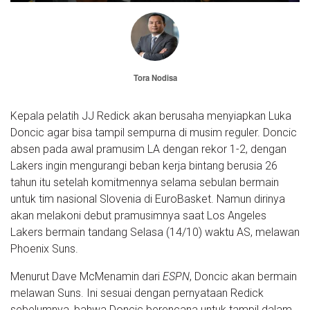
Tora Nodisa
Kepala pelatih JJ Redick akan berusaha menyiapkan Luka
Doncic agar bisa tampil sempurna di musim reguler. Doncic
absen pada awal pramusim LA dengan rekor 1-2, dengan
Lakers ingin mengurangi beban kerja bintang berusia 26
tahun itu setelah komitmennya selama sebulan bermain
untuk tim nasional Slovenia di EuroBasket. Namun dirinya
akan melakoni debut pramusimnya saat Los Angeles
Lakers bermain tandang Selasa (14/10) waktu AS, melawan
Phoenix Suns.
Menurut Dave McMenamin dari
ESPN
, Doncic akan bermain
melawan Suns. Ini sesuai dengan pernyataan Redick
sebelumnya, bahwa Doncic berencana untuk tampil dalam