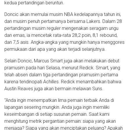
kedua pertandingan beruntun.
Doncic akan memulai musim NBA kedelapannya tahun ini,
dan musim penuh pertamanya bersama Lakers. Dalam 28
pertandingan musim reguler mengenakan seragam ungu
dan emas, ia mencetak rata-rata 28,2 poin, 8,1 rebound,
dan 7,5 asis. Angka-angka yang mungkin hanya menggores
permukaan dari apa yang akan terjadi selanjutnya.
Selain Doncic, Marcus Smart juga akan melakukan debut
pramusim pada hari Selasa, menurut Redick. Smart, yang
telah absen dalam tiga pertandingan pramusim pertama
karena tendinopati Achilles. Redick menambahkan bahwa
Austin Reaves juga akan bermain melawan Suns.
"Anda ingin menempatkan lima pemain terbaik Anda di
lapangan sesering mungkin. Anda juga ingin memiliki
keseimbangan di setiap susunan pemain. Saat kami
menghitung metrik pergantian pemain: siapa yang akan
menjaga? Siapa yang akan menciptakan peluang? Apakah