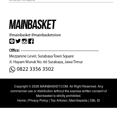
@mainbasket
@mainbasketstore
Office:
Mezzanine Level, Surabaya Town Square
Jl. Hayam Wuruk No. 60 Surabaya, Jawa Timur
0822 3356 3502
Copyright © 2026
MAINBASKET.COM
. All Right Reserved. Any
commercial use or distribution without the express written consent of
Mainbasket is strictly prohibited.
Home
|
Privacy Policy
|
Top Articles
|
MainSepeda
|
DBL ID