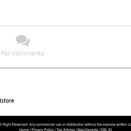
No comments
store
All Right Reserved. Any commercial use or distribution without the express written con
Home
|
Privacy Policy
|
Top Articles
|
MainSepeda
|
DBL ID