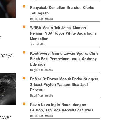
Penyebab Kematian Brandon Clarke
Terungkap
Ragil Putri Irmalia
WNBA Makin Tak Jelas, Mantan
Pemain NBA Royce White Juga Ingin
a
Mendaftar
Tora Nodisa
Kontroversi Gim 6 Lawan Spurs, Chris
a hanya
Finch Beri Pembelaan untuk Anthony
Edwards
Ragil Putri Irmalia
DeMar DeRozan Masuk Radar Nuggets,
Situasi Peyton Watson Bisa Jadi
Penentu
Ragil Putri Irmalia
Kevin Love Ingin Reuni dengan
LeBron, Tapi Ada Kendala di Sixers
a
Ragil Putri Irmalia
rnover
.