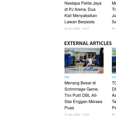
Nestapa Pelita Jaya
M
di PJ Arena, Dua
Tr
Kali Menyaksikan
Ju
Lawan Berpesta
Se
29 Jun 2026 - 16:37
29 
EXTERNAL
ARTICLES
DBL
DB
Menang Besar di
TC
Scrimmage Game,
DB
Tim Putri DBL All-
As
Star Enggan Merasa
Ta
Puas
P
21 Jun 2026 - 13:24
20 