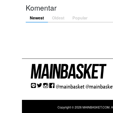
Komentar
Newest
Oldest
Popular
@mainbasket
@mainbasket
Copyright © 2026
MAINBASKET.COM
. 