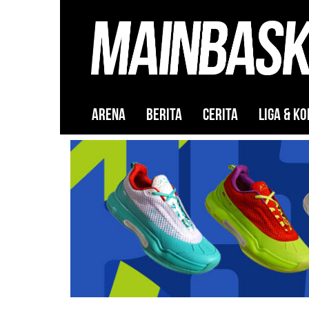
ARENA
BERITA
CERITA
LIGA & KO