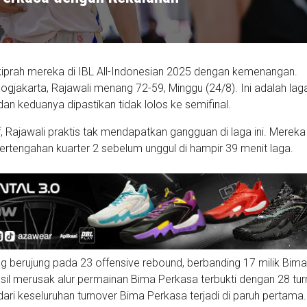
kiprah mereka di IBL All-Indonesian 2025 dengan kemenangan.
jakarta, Rajawali menang 72-59, Minggu (24/8). Ini adalah lag
 dan keduanya dipastikan tidak lolos ke semifinal.
, Rajawali praktis tak mendapatkan gangguan di laga ini. Merek
pertengahan kuarter 2 sebelum unggul di hampir 39 menit laga.
ng berujung pada 23 offensive rebound, berbanding 17 milik Bim
asil merusak alur permainan Bima Perkasa terbukti dengan 28 tu
dari keseluruhan turnover Bima Perkasa terjadi di paruh pertama