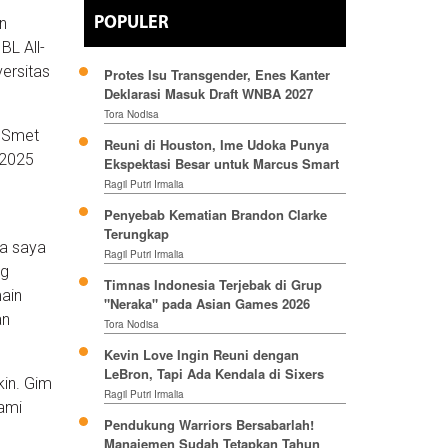
n
POPULER
BL All-
ersitas
Protes Isu Transgender, Enes Kanter
Deklarasi Masuk Draft WNBA 2027
Tora Nodisa
e Smet
Reuni di Houston, Ime Udoka Punya
 2025
Ekspektasi Besar untuk Marcus Smart
Ragil Putri Irmalia
Penyebab Kematian Brandon Clarke
Terungkap
ka saya
Ragil Putri Irmalia
ng
Timnas Indonesia Terjebak di Grup
main
"Neraka" pada Asian Games 2026
an
Tora Nodisa
Kevin Love Ingin Reuni dengan
LeBron, Tapi Ada Kendala di Sixers
kin. Gim
Ragil Putri Irmalia
Kami
Pendukung Warriors Bersabarlah!
Manajemen Sudah Tetapkan Tahun