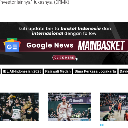
nvestor lainnya," tukasnya. (DRMK)
IBL All-Indonesian 2025
Rajawali Medan
Bima Perkasa Jogjakarta
Davi
L
IBL
IBL