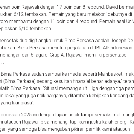
ehan poin Rajawali dengan 17 poin dan 8 rebound. David bermai
kkan 6/12 tembakan. Pemain yang baru melakoni debutnya di I
gtoro membantu dengan 11 poin dan 4 rebound. Pemain asal Univ
eploskan 5/10 tembakan.
encetak dua digit angka untuk Bima Perkasa adalah Joseph D
mbakan. Bima Perkasa menutup perjalanan di IBL All-Indonesian
angan dari 6 laga di Grup A. Rajawali memiliki persentase
 .
si Bima Perkasa sudah sampai ke media seperti Mainbasket, ma
i (Bima Perkasa) sedang kesulitan finansial benar adanya," tera
latih Bima Perkasa. "Situasi memang sulit. Liga dengan tiga pe
ain lokal yang juga naik harganya, ditambah kebijakan kandang d
 yang luar biasa".
Indonesian 2025 ini dengan tujuan untuk tampil semaksimal mung
ami ataupun Rajawali bisa menang, tapi kami justru kalah energi. 
n yang semoga bisa mengubah pikiran pemilik kami ataupun