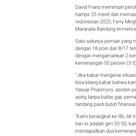
David Frans memimpin perol
hampir 25 menit dan memasu
Indonesian 2025, Ferry Min
Maranata Bandung ini menc
Satu-satunya pemain yang m
dengan 18 poin dari 8/17 te
dengan mengamankan 2 kemen
kemenangan 50 persen (3-3).
"Jika kabar mengenai situa
bisa bilang kabar bahwa kam
Yanuar Priasmoro, asisten pe
asing tanpa batas gaji, pem
tandang pasti butuh finansial
"Kami berangkat ke IBL All-
hari ini adalah gim 50-50, k
mendapatkan dua kemenanga