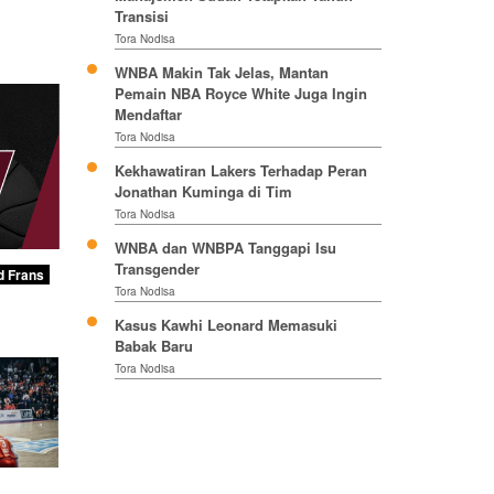
Transisi
Tora Nodisa
WNBA Makin Tak Jelas, Mantan
Pemain NBA Royce White Juga Ingin
Mendaftar
Tora Nodisa
Kekhawatiran Lakers Terhadap Peran
Jonathan Kuminga di Tim
Tora Nodisa
WNBA dan WNBPA Tanggapi Isu
Transgender
d Frans
Tora Nodisa
Kasus Kawhi Leonard Memasuki
Babak Baru
Tora Nodisa