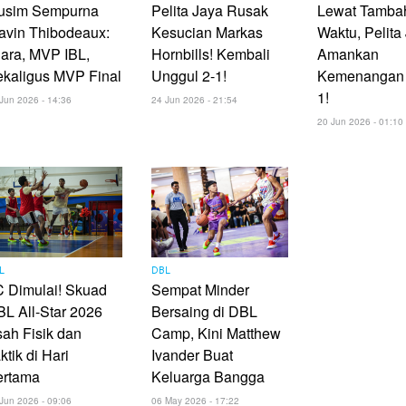
usim Sempurna
Pelita Jaya Rusak
Lewat Tamba
avin Thibodeaux:
Kesucian Markas
Waktu, Pelita
ara, MVP IBL,
Hornbills! Kembali
Amankan
kaligus MVP Final
Unggul 2-1!
Kemenangan 
1!
Jun 2026 - 14:36
24 Jun 2026 - 21:54
20 Jun 2026 - 01:10
L
DBL
 Dimulai! Skuad
Sempat Minder
L All-Star 2026
Bersaing di DBL
ah Fisik dan
Camp, Kini Matthew
ktik di Hari
Ivander Buat
ertama
Keluarga Bangga
Jun 2026 - 09:06
06 May 2026 - 17:22