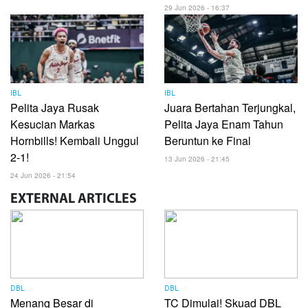
29 Jun 2026 - 16:37
IBL
IBL
Pelita Jaya Rusak
Juara Bertahan Terjungkal,
Kesucian Markas
Pelita Jaya Enam Tahun
Hornbills! Kembali Unggul
Beruntun ke Final
2-1!
13 Jun 2026 - 21:45
24 Jun 2026 - 21:54
EXTERNAL
ARTICLES
DBL
DBL
Menang Besar di
TC Dimulai! Skuad DBL