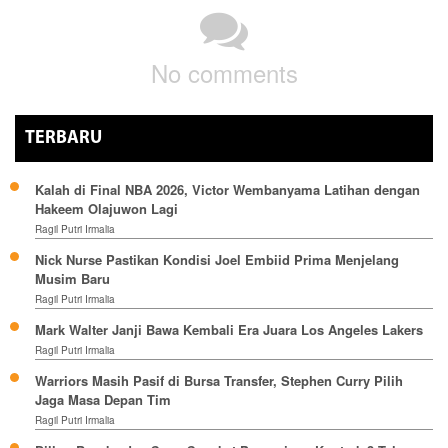
No comments
TERBARU
Kalah di Final NBA 2026, Victor Wembanyama Latihan dengan
Hakeem Olajuwon Lagi
Ragil Putri Irmalia
Nick Nurse Pastikan Kondisi Joel Embiid Prima Menjelang
Musim Baru
Ragil Putri Irmalia
Mark Walter Janji Bawa Kembali Era Juara Los Angeles Lakers
Ragil Putri Irmalia
Warriors Masih Pasif di Bursa Transfer, Stephen Curry Pilih
Jaga Masa Depan Tim
Ragil Putri Irmalia