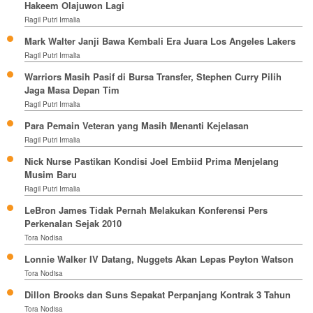
Hakeem Olajuwon Lagi
Ragil Putri Irmalia
Mark Walter Janji Bawa Kembali Era Juara Los Angeles Lakers
Ragil Putri Irmalia
Warriors Masih Pasif di Bursa Transfer, Stephen Curry Pilih
Jaga Masa Depan Tim
Ragil Putri Irmalia
Para Pemain Veteran yang Masih Menanti Kejelasan
Ragil Putri Irmalia
Nick Nurse Pastikan Kondisi Joel Embiid Prima Menjelang
Musim Baru
Ragil Putri Irmalia
LeBron James Tidak Pernah Melakukan Konferensi Pers
Perkenalan Sejak 2010
Tora Nodisa
Lonnie Walker IV Datang, Nuggets Akan Lepas Peyton Watson
Tora Nodisa
Dillon Brooks dan Suns Sepakat Perpanjang Kontrak 3 Tahun
Tora Nodisa