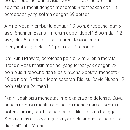
poin, 5 rebound, dan 3 asis. MVP IBL 2024 itu bermain
selama 31 menit dengan mencetak 9 tembakan dari 13
percobaan yang setara dengan 69 persen.
Amine Noua membantu dengan 19 poin, 6 rebound, dan 5
asis. Shannon Evans II meraih dobel-dobel 18 poin dan 12
asis, plus 8 rebound. Juan Laurent Kokodiputra
menyumbang melalui 11 poin dan 7 rebound.
Dari kubu Prawira, perolehan poin di Gim 3 lebih merata.
Brandis Ross masih menjadi yang terbanyak dengan 22
poin plus 4 rebound dan 8 asis. Yudha Saputra mencetak
19 poin dari 6 tripoin tepat sasaran. Disusul David Nuban 12
poin selama 24 menit.
“Kami tidak bisa mengatasi mereka di zone defense. Saya
pribadi merasa meski kami belum mengeluarkan semua
potensi tim ini, tapi bisa sampai di titik ini cukup bangga.
Secara individu saya juga banyak belajar dan hal baik bisa
diambil,” tutur Yudha.