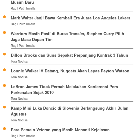
Musim Baru
Ragil Putri Irmalia
Mark Walter Janji Bawa Kembali Era Juara Los Angeles Lakers
Ragil Putri Irmalia
Warriors Masih Pasif di Bursa Transfer, Stephen Curry Pilih
Jaga Masa Depan Tim
Ragil Putri Irmalia
Dillon Brooks dan Suns Sepakat Perpanjang Kontrak 3 Tahun
Tora Nodisa
Lonnie Walker IV Datang, Nuggets Akan Lepas Peyton Watson
Tora Nodisa
LeBron James Tidak Pernah Melakukan Konferensi Pers
Perkenalan Sejak 2010
Tora Nodisa
Kamp Mini Luka Doncic di Slovenia Berlangsung Akhir Bulan
Agustus
Tora Nodisa
Para Pemain Veteran yang Masih Menanti Kejelasan
Ragil Putri Irmalia