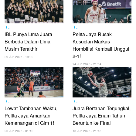
IBL
IBL
IBL Punya Lima Juara
Pelita Jaya Rusak
Berbeda Dalam Lima
Kesucian Markas
Musim Terakhir
Hornbills! Kembali Unggul
2-1!
29 Jun 2026 - 19:00
24 Jun 2026 - 21:54
IBL
IBL
Lewat Tambahan Waktu,
Juara Bertahan Terjungkal,
Pelita Jaya Amankan
Pelita Jaya Enam Tahun
Kemenangan di Gim 1!
Beruntun ke Final
20 Jun 2026 - 01:10
13 Jun 2026 - 21:45