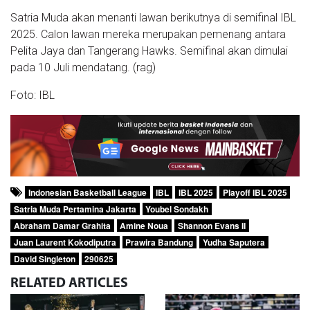
Satria Muda akan menanti lawan berikutnya di semifinal IBL
2025. Calon lawan mereka merupakan pemenang antara
Pelita Jaya dan Tangerang Hawks. Semifinal akan dimulai
pada 10 Juli mendatang. (rag)
Foto: IBL
Indonesian Basketball League
IBL
IBL 2025
Playoff IBL 2025
Satria Muda Pertamina Jakarta
Youbel Sondakh
Abraham Damar Grahita
Amine Noua
Shannon Evans II
Juan Laurent Kokodiputra
Prawira Bandung
Yudha Saputera
David Singleton
290625
RELATED
ARTICLES