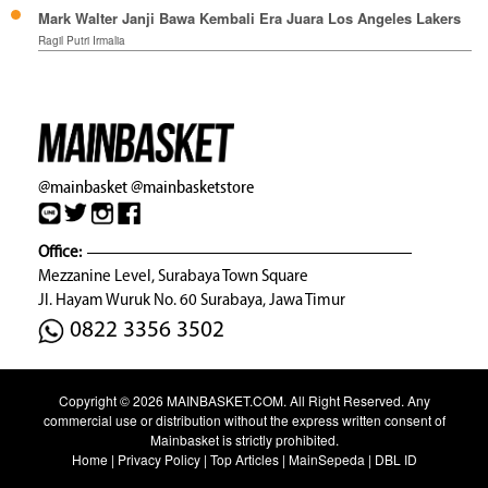
Mark Walter Janji Bawa Kembali Era Juara Los Angeles Lakers
Ragil Putri Irmalia
@mainbasket
@mainbasketstore
Office:
Mezzanine Level, Surabaya Town Square
Jl. Hayam Wuruk No. 60 Surabaya, Jawa Timur
0822 3356 3502
Copyright © 2026
MAINBASKET.COM
. All Right Reserved. Any
commercial use or distribution without the express written consent of
Mainbasket is strictly prohibited.
Home
|
Privacy Policy
|
Top Articles
|
MainSepeda
|
DBL ID