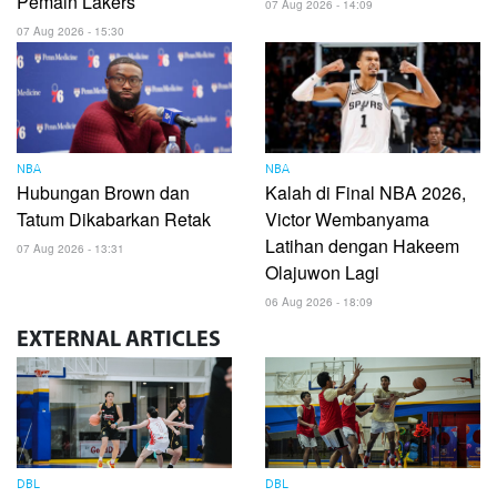
Pemain Lakers
07 Aug 2026 - 14:09
07 Aug 2026 - 15:30
NBA
NBA
Hubungan Brown dan
Kalah di Final NBA 2026,
Tatum Dikabarkan Retak
Victor Wembanyama
Latihan dengan Hakeem
07 Aug 2026 - 13:31
Olajuwon Lagi
06 Aug 2026 - 18:09
EXTERNAL
ARTICLES
DBL
DBL