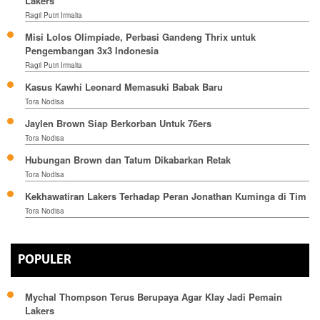
Lakers
Ragil Putri Irmalia
Misi Lolos Olimpiade, Perbasi Gandeng Thrix untuk
Pengembangan 3x3 Indonesia
Ragil Putri Irmalia
Kasus Kawhi Leonard Memasuki Babak Baru
Tora Nodisa
Jaylen Brown Siap Berkorban Untuk 76ers
Tora Nodisa
Hubungan Brown dan Tatum Dikabarkan Retak
Tora Nodisa
Kekhawatiran Lakers Terhadap Peran Jonathan Kuminga di Tim
Tora Nodisa
POPULER
Mychal Thompson Terus Berupaya Agar Klay Jadi Pemain
Lakers