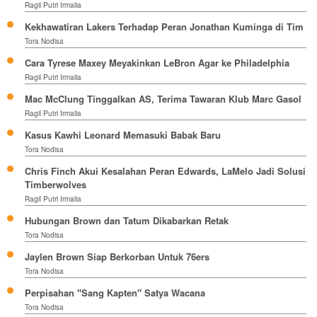
Ragil Putri Irmalia
Kekhawatiran Lakers Terhadap Peran Jonathan Kuminga di Tim
Tora Nodisa
Cara Tyrese Maxey Meyakinkan LeBron Agar ke Philadelphia
Ragil Putri Irmalia
Mac McClung Tinggalkan AS, Terima Tawaran Klub Marc Gasol
Ragil Putri Irmalia
Kasus Kawhi Leonard Memasuki Babak Baru
Tora Nodisa
Chris Finch Akui Kesalahan Peran Edwards, LaMelo Jadi Solusi
Timberwolves
Ragil Putri Irmalia
Hubungan Brown dan Tatum Dikabarkan Retak
Tora Nodisa
Jaylen Brown Siap Berkorban Untuk 76ers
Tora Nodisa
Perpisahan "Sang Kapten" Satya Wacana
Tora Nodisa