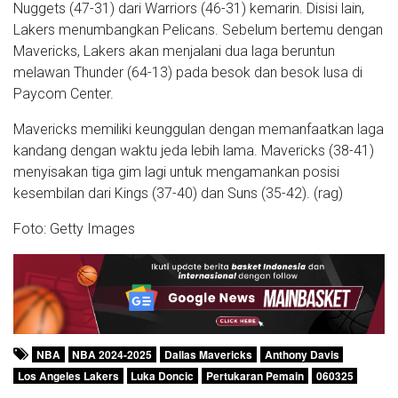
Nuggets (47-31) dari Warriors (46-31) kemarin. Disisi lain,
Lakers menumbangkan Pelicans. Sebelum bertemu dengan
Mavericks, Lakers akan menjalani dua laga beruntun
melawan Thunder (64-13) pada besok dan besok lusa di
Paycom Center.
Mavericks memiliki keunggulan dengan memanfaatkan laga
kandang dengan waktu jeda lebih lama. Mavericks (38-41)
menyisakan tiga gim lagi untuk mengamankan posisi
kesembilan dari Kings (37-40) dan Suns (35-42). (rag)
Foto: Getty Images
NBA
NBA 2024-2025
Dallas Mavericks
Anthony Davis
Los Angeles Lakers
Luka Doncic
Pertukaran Pemain
060325