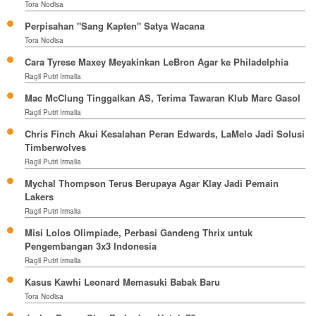
Tora Nodisa
Perpisahan "Sang Kapten" Satya Wacana
Tora Nodisa
Cara Tyrese Maxey Meyakinkan LeBron Agar ke Philadelphia
Ragil Putri Irmalia
Mac McClung Tinggalkan AS, Terima Tawaran Klub Marc Gasol
Ragil Putri Irmalia
Chris Finch Akui Kesalahan Peran Edwards, LaMelo Jadi Solusi
Timberwolves
Ragil Putri Irmalia
Mychal Thompson Terus Berupaya Agar Klay Jadi Pemain
Lakers
Ragil Putri Irmalia
Misi Lolos Olimpiade, Perbasi Gandeng Thrix untuk
Pengembangan 3x3 Indonesia
Ragil Putri Irmalia
Kasus Kawhi Leonard Memasuki Babak Baru
Tora Nodisa