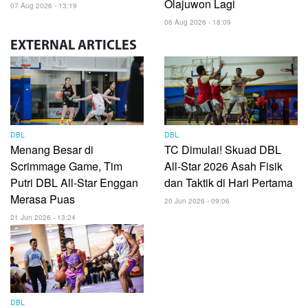
Olajuwon Lagi
07 Aug 2026 - 13:19
06 Aug 2026 - 18:09
EXTERNAL
ARTICLES
DBL
DBL
Menang Besar di
TC Dimulai! Skuad DBL
Scrimmage Game, Tim
All-Star 2026 Asah Fisik
Putri DBL All-Star Enggan
dan Taktik di Hari Pertama
Merasa Puas
20 Jun 2026 - 09:06
21 Jun 2026 - 13:24
DBL