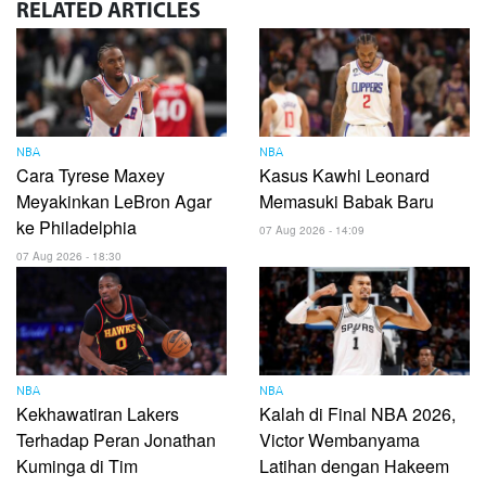
RELATED
ARTICLES
NBA
NBA
Cara Tyrese Maxey
Kasus Kawhi Leonard
Meyakinkan LeBron Agar
Memasuki Babak Baru
ke Philadelphia
07 Aug 2026 - 14:09
07 Aug 2026 - 18:30
NBA
NBA
Kekhawatiran Lakers
Kalah di Final NBA 2026,
Terhadap Peran Jonathan
Victor Wembanyama
Kuminga di Tim
Latihan dengan Hakeem