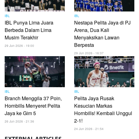
IBL
IBL
IBL Punya Lima Juara
Nestapa Pelita Jaya di PJ
Berbeda Dalam Lima
Arena, Dua Kali
Musim Terakhir
Menyaksikan Lawan
Berpesta
29 Jun 2026 - 19:00
29 Jun 2026 - 16:37
IBL
IBL
Branch Menggila 37 Poin,
Pelita Jaya Rusak
Hornbills Menyeret Pelita
Kesucian Markas
Jaya ke Gim 5
Hornbills! Kembali Unggul
2-1!
26 Jun 2026 - 21:36
24 Jun 2026 - 21:54