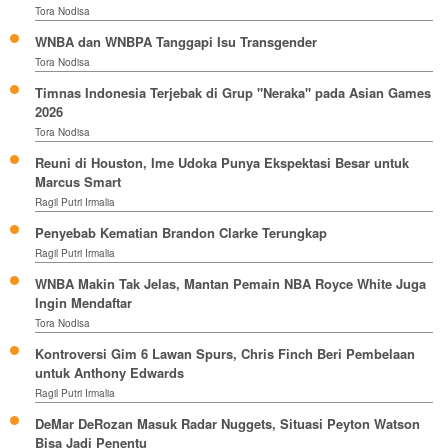
Tora Nodisa
WNBA dan WNBPA Tanggapi Isu Transgender
Tora Nodisa
Timnas Indonesia Terjebak di Grup "Neraka" pada Asian Games
2026
Tora Nodisa
Reuni di Houston, Ime Udoka Punya Ekspektasi Besar untuk
Marcus Smart
Ragil Putri Irmalia
Penyebab Kematian Brandon Clarke Terungkap
Ragil Putri Irmalia
WNBA Makin Tak Jelas, Mantan Pemain NBA Royce White Juga
Ingin Mendaftar
Tora Nodisa
Kontroversi Gim 6 Lawan Spurs, Chris Finch Beri Pembelaan
untuk Anthony Edwards
Ragil Putri Irmalia
DeMar DeRozan Masuk Radar Nuggets, Situasi Peyton Watson
Bisa Jadi Penentu