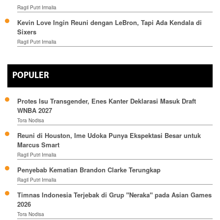
Ragil Putri Irmalia
Kevin Love Ingin Reuni dengan LeBron, Tapi Ada Kendala di
Sixers
Ragil Putri Irmalia
POPULER
Protes Isu Transgender, Enes Kanter Deklarasi Masuk Draft
WNBA 2027
Tora Nodisa
Reuni di Houston, Ime Udoka Punya Ekspektasi Besar untuk
Marcus Smart
Ragil Putri Irmalia
Penyebab Kematian Brandon Clarke Terungkap
Ragil Putri Irmalia
Timnas Indonesia Terjebak di Grup "Neraka" pada Asian Games
2026
Tora Nodisa