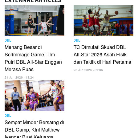
EXTERNAL
ARTICLES
DBL
DBL
Menang Besar di
TC Dimulai! Skuad DBL
Scrimmage Game, Tim
All-Star 2026 Asah Fisik
Putri DBL All-Star Enggan
dan Taktik di Hari Pertama
Merasa Puas
20 Jun 2026 - 09:06
21 Jun 2026 - 13:24
DBL
Sempat Minder Bersaing di
DBL Camp, Kini Matthew
Ivander Buat Keluarga