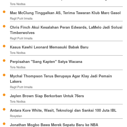
Tora Nodisa
Mac McClung Tinggalkan AS, Terima Tawaran Klub Marc Gasol
Ragil Putri Irmalia
Chris Finch Akui Kesalahan Peran Edwards, LaMelo Jadi Solusi
Timberwolves
Ragil Putri Irmalia
Kasus Kawhi Leonard Memasuki Babak Baru
Tora Nodisa
Perpisahan "Sang Kapten" Satya Wacana
Tora Nodisa
Mychal Thompson Terus Berupaya Agar Klay Jadi Pemain
Lakers
Ragil Putri Irmalia
Jaylen Brown Siap Berkorban Untuk 76ers
Tora Nodisa
Antara Kore White, Wasit, Teknologi dan Sanksi 100 Juta IBL
Rosyidan
Jonathan Mogbo Bawa Merek Sepatu Baru ke NBA