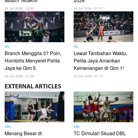
Musim Terakhir
2026
29 Jun 2026 - 19:00
28 Jun 2026 - 21:27
IBL
IBL
Branch Menggila 37 Poin,
Lewat Tambahan Waktu,
Hornbills Menyeret Pelita
Pelita Jaya Amankan
Jaya ke Gim 5
Kemenangan di Gim 1!
26 Jun 2026 - 21:36
20 Jun 2026 - 01:10
EXTERNAL
ARTICLES
DBL
DBL
Menang Besar di
TC Dimulai! Skuad DBL