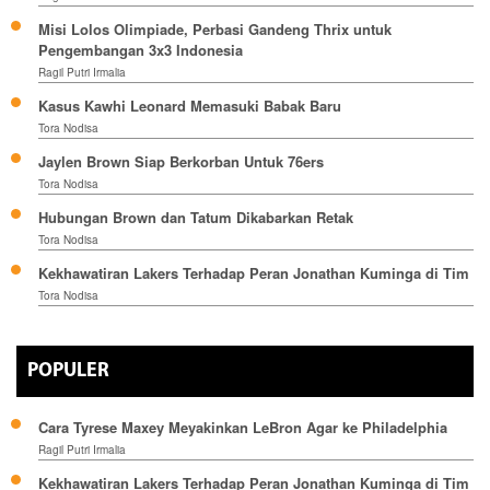
Misi Lolos Olimpiade, Perbasi Gandeng Thrix untuk
Pengembangan 3x3 Indonesia
Ragil Putri Irmalia
Kasus Kawhi Leonard Memasuki Babak Baru
Tora Nodisa
Jaylen Brown Siap Berkorban Untuk 76ers
Tora Nodisa
Hubungan Brown dan Tatum Dikabarkan Retak
Tora Nodisa
Kekhawatiran Lakers Terhadap Peran Jonathan Kuminga di Tim
Tora Nodisa
POPULER
Cara Tyrese Maxey Meyakinkan LeBron Agar ke Philadelphia
Ragil Putri Irmalia
Kekhawatiran Lakers Terhadap Peran Jonathan Kuminga di Tim