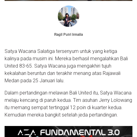
Ragil Putri Irmalia
Satya Wacana Salatiga tersenyum untuk yang ketiga
kalinya pada musim ini. Mereka berhasil mengalahkan Bali
United 83-65. Satya Wacana juga mengakhiri tujuh
kekalahan beruntun dan terakhir menang atas Rajawali
Medan pada 25 Januari lalu.
Dalam pertandingan melawan Bali United itu, Satya Wacana
melaju kencang di paruh kedua. Tim asuhan Jerry Lolowang
itu memang sempat tertinggal 12 poin di kuarter kedua.
Kemudian mereka bangkit setelah jeda pertandingan.