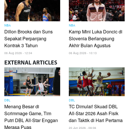
NBA
NBA
Dillon Brooks dan Suns
Kamp Mini Luka Doncic di
Sepakat Perpanjang
Slovenia Berlangsung
Kontrak 3 Tahun
Akhir Bulan Agustus
06 Aug 2026 - 12:04
06 Aug 2026 - 10:13
EXTERNAL
ARTICLES
DBL
DBL
Menang Besar di
TC Dimulai! Skuad DBL
Scrimmage Game, Tim
All-Star 2026 Asah Fisik
Putri DBL All-Star Enggan
dan Taktik di Hari Pertama
Merasa Puas
20 Jun 2026 - 09:06