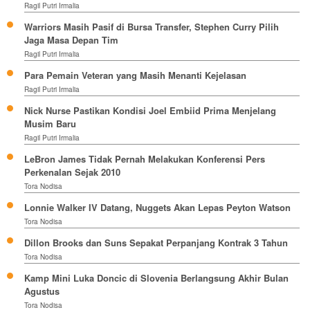
Ragil Putri Irmalia
Warriors Masih Pasif di Bursa Transfer, Stephen Curry Pilih
Jaga Masa Depan Tim
Ragil Putri Irmalia
Para Pemain Veteran yang Masih Menanti Kejelasan
Ragil Putri Irmalia
Nick Nurse Pastikan Kondisi Joel Embiid Prima Menjelang
Musim Baru
Ragil Putri Irmalia
LeBron James Tidak Pernah Melakukan Konferensi Pers
Perkenalan Sejak 2010
Tora Nodisa
Lonnie Walker IV Datang, Nuggets Akan Lepas Peyton Watson
Tora Nodisa
Dillon Brooks dan Suns Sepakat Perpanjang Kontrak 3 Tahun
Tora Nodisa
Kamp Mini Luka Doncic di Slovenia Berlangsung Akhir Bulan
Agustus
Tora Nodisa