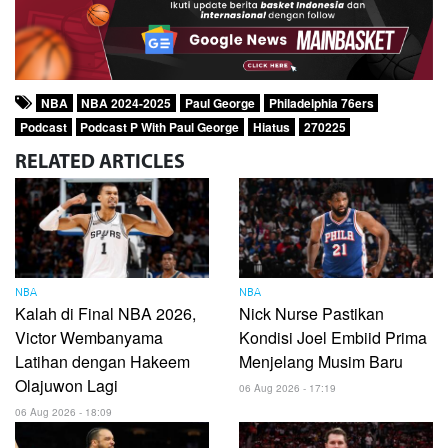
NBA
NBA 2024-2025
Paul George
Philadelphia 76ers
Podcast
Podcast P With Paul George
Hiatus
270225
RELATED
ARTICLES
NBA
NBA
Kalah di Final NBA 2026,
Nick Nurse Pastikan
Victor Wembanyama
Kondisi Joel Embiid Prima
Latihan dengan Hakeem
Menjelang Musim Baru
Olajuwon Lagi
06 Aug 2026 - 17:19
06 Aug 2026 - 18:09