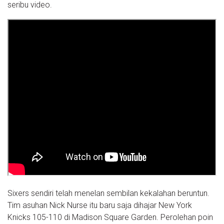
seribu video.
Sixers sendiri telah menelan sembilan kekalahan beruntun.
Tim asuhan Nick Nurse itu baru saja dihajar New York
Knicks 105-110 di Madison Square Garden. Perolehan poin