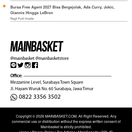
Bursa Free Agent 2027 Bisa Bergejolak, Ada Curry, Jokic,
Giannis Hingga LeBron
Ragil Putri Irmalia
@mainbasket
@mainbasketstore
Office:
Mezzanine Level, Surabaya Town Square
Jl. Hayam Wuruk No. 60 Surabaya, Jawa Timur
0822 3356 3502
Copyright © 2026
MAINBASKET.COM
. All Right Reserved. Any
commercial use or distribution without the express written consent of
Mainbasket is strictly prohibited.
Home
|
Privacy Policy
|
Top Articles
|
MainSepeda
|
DBL ID