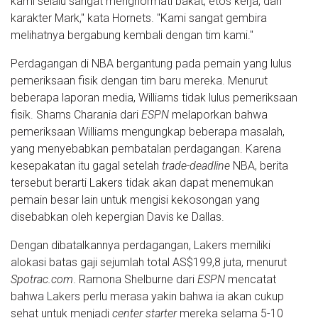
kami selalu sangat menghormati bakat, etos kerja, dan
karakter Mark," kata Hornets. "Kami sangat gembira
melihatnya bergabung kembali dengan tim kami."
Perdagangan di NBA bergantung pada pemain yang lulus
pemeriksaan fisik dengan tim baru mereka. Menurut
beberapa laporan media, Williams tidak lulus pemeriksaan
fisik. Shams Charania dari
ESPN
melaporkan bahwa
pemeriksaan Williams mengungkap beberapa masalah,
yang menyebabkan pembatalan perdagangan. Karena
kesepakatan itu gagal setelah
trade-deadline
NBA, berita
tersebut berarti Lakers tidak akan dapat menemukan
pemain besar lain untuk mengisi kekosongan yang
disebabkan oleh kepergian Davis ke Dallas.
Dengan dibatalkannya perdagangan, Lakers memiliki
alokasi batas gaji sejumlah total AS$199,8 juta, menurut
Spotrac.com
. Ramona Shelburne dari
ESPN
mencatat
bahwa Lakers perlu merasa yakin bahwa ia akan cukup
sehat untuk menjadi
center starter
mereka selama 5-10