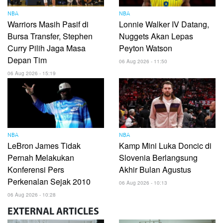
NBA
NBA
Warriors Masih Pasif di
Lonnie Walker IV Datang,
Bursa Transfer, Stephen
Nuggets Akan Lepas
Curry Pilih Jaga Masa
Peyton Watson
Depan Tim
06 Aug 2026 - 11:50
06 Aug 2026 - 15:19
NBA
NBA
LeBron James Tidak
Kamp Mini Luka Doncic di
Pernah Melakukan
Slovenia Berlangsung
Konferensi Pers
Akhir Bulan Agustus
Perkenalan Sejak 2010
06 Aug 2026 - 10:13
06 Aug 2026 - 10:28
EXTERNAL
ARTICLES