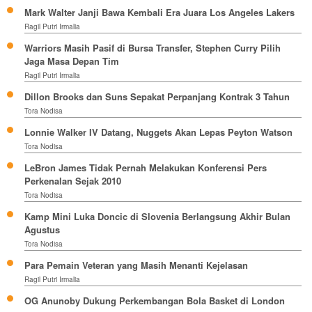
Mark Walter Janji Bawa Kembali Era Juara Los Angeles Lakers
Ragil Putri Irmalia
Warriors Masih Pasif di Bursa Transfer, Stephen Curry Pilih
Jaga Masa Depan Tim
Ragil Putri Irmalia
Dillon Brooks dan Suns Sepakat Perpanjang Kontrak 3 Tahun
Tora Nodisa
Lonnie Walker IV Datang, Nuggets Akan Lepas Peyton Watson
Tora Nodisa
LeBron James Tidak Pernah Melakukan Konferensi Pers
Perkenalan Sejak 2010
Tora Nodisa
Kamp Mini Luka Doncic di Slovenia Berlangsung Akhir Bulan
Agustus
Tora Nodisa
Para Pemain Veteran yang Masih Menanti Kejelasan
Ragil Putri Irmalia
OG Anunoby Dukung Perkembangan Bola Basket di London