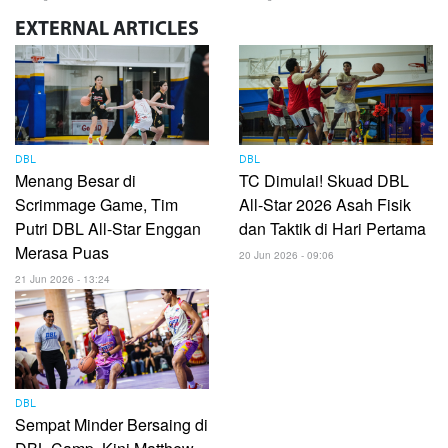
EXTERNAL
ARTICLES
DBL
DBL
Menang Besar di
TC Dimulai! Skuad DBL
Scrimmage Game, Tim
All-Star 2026 Asah Fisik
Putri DBL All-Star Enggan
dan Taktik di Hari Pertama
Merasa Puas
20 Jun 2026 - 09:06
21 Jun 2026 - 13:24
DBL
Sempat Minder Bersaing di