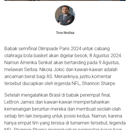
Tora Nodisa
Babak semifinal Olimpiade Paris 2024 untuk cabang
olahraga bola basket akan digelar besok, 8 Agustus 2024.
Namun Amerika Serikat akan bertanding pada 9 Agustus,
melawan Serbia. Nikola Jokic dan kawan-kawan adalah
ancaman berat bagi AS. Menariknya, justru komentar
tersebut diucapkan oleh legenda NFL, Shannon Sharpe.
Setelah mengalahkan Brasil di babak perempat final,
LeBron James dan kawan-kawan mempertahankan
kemenangan beruntun mereka dan membuat seolah-olah
setiap tim lain berjuang untuk posisi kedua. Namun, karena
hanya empat tim yang tersisa di turnamen tersebut, legenda
NFL Shannon Sharpe mengeluarkan peringatan keras bagi