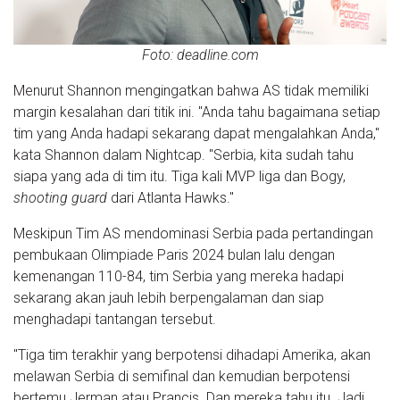
Foto: deadline.com
Menurut Shannon mengingatkan bahwa AS tidak memiliki
margin kesalahan dari titik ini. "Anda tahu bagaimana setiap
tim yang Anda hadapi sekarang dapat mengalahkan Anda,"
kata Shannon dalam Nightcap. "Serbia, kita sudah tahu
siapa yang ada di tim itu. Tiga kali MVP liga dan Bogy,
shooting guard
dari Atlanta Hawks."
Meskipun Tim AS mendominasi Serbia pada pertandingan
pembukaan Olimpiade Paris 2024 bulan lalu dengan
kemenangan 110-84, tim Serbia yang mereka hadapi
sekarang akan jauh lebih berpengalaman dan siap
menghadapi tantangan tersebut.
"Tiga tim terakhir yang berpotensi dihadapi Amerika, akan
melawan Serbia di semifinal dan kemudian berpotensi
bertemu Jerman atau Prancis. Dan mereka tahu itu. Jadi,