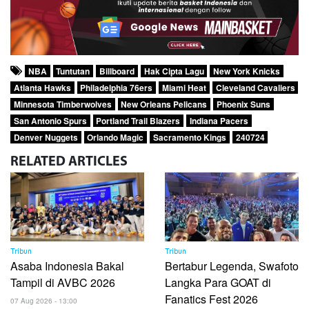
NBA
Tuntutan
Billboard
Hak Cipta Lagu
New York Knicks
Atlanta Hawks
Philadelphia 76ers
Miami Heat
Cleveland Cavaliers
Minnesota Timberwolves
New Orleans Pelicans
Phoenix Suns
San Antonio Spurs
Portland Trail Blazers
Indiana Pacers
Denver Nuggets
Orlando Magic
Sacramento Kings
240724
RELATED
ARTICLES
Tribun
Tribun
Asaba Indonesia Bakal
Bertabur Legenda, Swafoto
Tampil di AVBC 2026
Langka Para GOAT di
Fanatics Fest 2026
07 Aug 2026 - 13:00