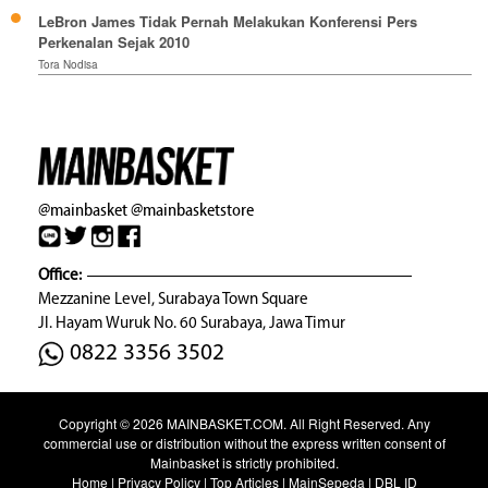
LeBron James Tidak Pernah Melakukan Konferensi Pers
Perkenalan Sejak 2010
Tora Nodisa
@mainbasket
@mainbasketstore
Office:
Mezzanine Level, Surabaya Town Square
Jl. Hayam Wuruk No. 60 Surabaya, Jawa Timur
0822 3356 3502
Copyright © 2026
MAINBASKET.COM
. All Right Reserved. Any
commercial use or distribution without the express written consent of
Mainbasket is strictly prohibited.
Home
|
Privacy Policy
|
Top Articles
|
MainSepeda
|
DBL ID