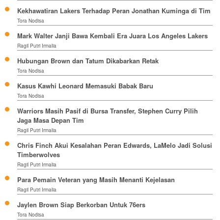
Kekhawatiran Lakers Terhadap Peran Jonathan Kuminga di Tim
Tora Nodisa
Mark Walter Janji Bawa Kembali Era Juara Los Angeles Lakers
Ragil Putri Irmalia
Hubungan Brown dan Tatum Dikabarkan Retak
Tora Nodisa
Kasus Kawhi Leonard Memasuki Babak Baru
Tora Nodisa
Warriors Masih Pasif di Bursa Transfer, Stephen Curry Pilih
Jaga Masa Depan Tim
Ragil Putri Irmalia
Chris Finch Akui Kesalahan Peran Edwards, LaMelo Jadi Solusi
Timberwolves
Ragil Putri Irmalia
Para Pemain Veteran yang Masih Menanti Kejelasan
Ragil Putri Irmalia
Jaylen Brown Siap Berkorban Untuk 76ers
Tora Nodisa