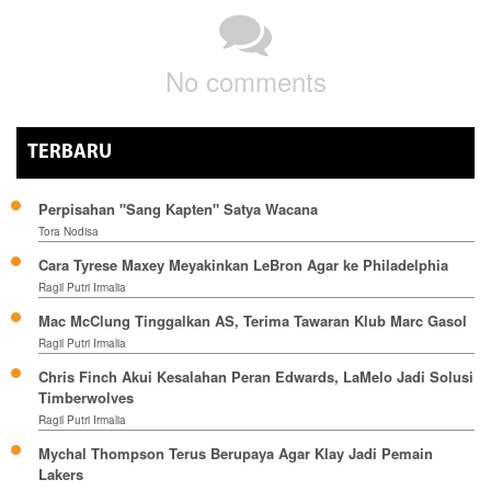
No comments
TERBARU
Perpisahan "Sang Kapten" Satya Wacana
Tora Nodisa
Cara Tyrese Maxey Meyakinkan LeBron Agar ke Philadelphia
Ragil Putri Irmalia
Mac McClung Tinggalkan AS, Terima Tawaran Klub Marc Gasol
Ragil Putri Irmalia
Chris Finch Akui Kesalahan Peran Edwards, LaMelo Jadi Solusi
Timberwolves
Ragil Putri Irmalia
Mychal Thompson Terus Berupaya Agar Klay Jadi Pemain
Lakers