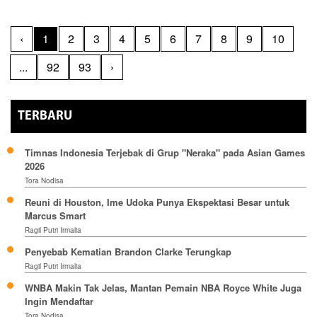
‹
1
2
3
4
5
6
7
8
9
10
...
92
93
›
TERBARU
Timnas Indonesia Terjebak di Grup "Neraka" pada Asian Games
2026
Tora Nodisa
Reuni di Houston, Ime Udoka Punya Ekspektasi Besar untuk
Marcus Smart
Ragil Putri Irmalia
Penyebab Kematian Brandon Clarke Terungkap
Ragil Putri Irmalia
WNBA Makin Tak Jelas, Mantan Pemain NBA Royce White Juga
Ingin Mendaftar
Tora Nodisa