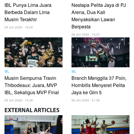
IBL Punya Lima Juara
Nestapa Pelita Jaya di PJ
Berbeda Dalam Lima
Arena, Dua Kali
Musim Terakhir
Menyaksikan Lawan
Berpesta
29 Jun 2026 - 19:00
29 Jun 2026 - 16:37
IBL
IBL
Musim Sempurna Travin
Branch Menggila 37 Poin,
Thibodeaux: Juara, MVP
Hornbills Menyeret Pelita
IBL, Sekaligus MVP Final
Jaya ke Gim 5
29 Jun 2026 - 14:36
26 Jun 2026 - 21:36
EXTERNAL
ARTICLES