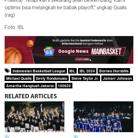
Prawira). Tetapi kami sekarang telah berkembang. Kami
optimis bisa melangkah ke babak playoff,” ungkap Qualls.
(rag)
Foto: IBL
Indonesian Basketball League
IBL
IBL 2024
Borneo Hornbills
Michael Qualls
Sevly Rondonuwu
Steve Taylor Jr.
Jamarr Johnson
Amartha Hangtuah Jakarta
160624
RELATED
ARTICLES
IBL
IBL