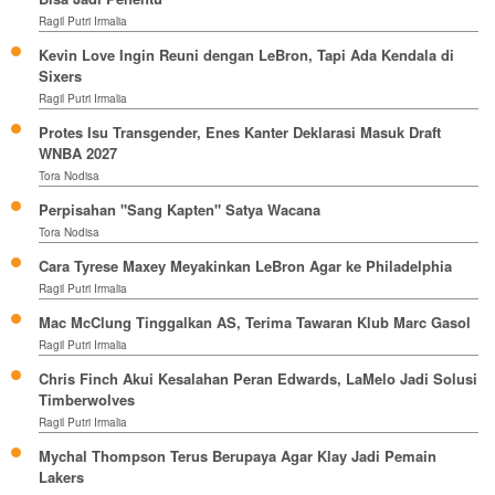
Ragil Putri Irmalia
Kevin Love Ingin Reuni dengan LeBron, Tapi Ada Kendala di
Sixers
Ragil Putri Irmalia
Protes Isu Transgender, Enes Kanter Deklarasi Masuk Draft
WNBA 2027
Tora Nodisa
Perpisahan "Sang Kapten" Satya Wacana
Tora Nodisa
Cara Tyrese Maxey Meyakinkan LeBron Agar ke Philadelphia
Ragil Putri Irmalia
Mac McClung Tinggalkan AS, Terima Tawaran Klub Marc Gasol
Ragil Putri Irmalia
Chris Finch Akui Kesalahan Peran Edwards, LaMelo Jadi Solusi
Timberwolves
Ragil Putri Irmalia
Mychal Thompson Terus Berupaya Agar Klay Jadi Pemain
Lakers