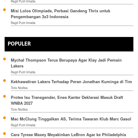
Ragil Putri Irmalia
Misi Lolos Olimpiade, Perbasi Gandeng Thrix untuk
Pengembangan 3x3 Indonesia
Ragil Putri Irmalia
POPULER
Mychal Thompson Terus Berupaya Agar Klay Jadi Pemain
Lakers
Ragil Putri Irmalia
Kekhawatiran Lakers Terhadap Peran Jonathan Kuminga di Tim
Tora Nodisa
Protes Isu Transgender, Enes Kanter Deklarasi Masuk Draft
WNBA 2027
Tora Nodisa
Mac McClung Tinggalkan AS, Terima Tawaran Klub Marc Gasol
Ragil Putri Irmalia
Cara Tyrese Maxey Meyakinkan LeBron Agar ke Philadelphia