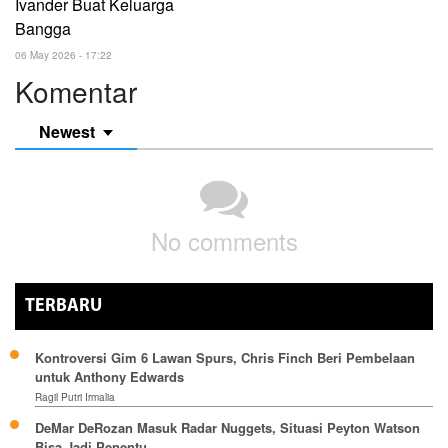
Ivander Buat Keluarga
Bangga
06 May 2026 - 17:22
Komentar
Newest
No comments
TERBARU
Kontroversi Gim 6 Lawan Spurs, Chris Finch Beri Pembelaan
untuk Anthony Edwards
Ragil Putri Irmalia
DeMar DeRozan Masuk Radar Nuggets, Situasi Peyton Watson
Bisa Jadi Penentu