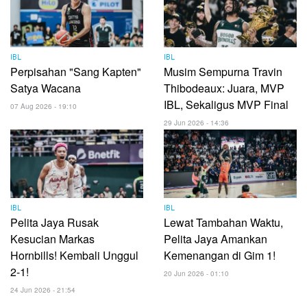
IBL
IBL
Perpisahan "Sang Kapten"
Musim Sempurna Travin
Satya Wacana
Thibodeaux: Juara, MVP
IBL, Sekaligus MVP Final
07 Aug 2026 - 19:10
29 Jun 2026 - 14:36
IBL
IBL
Pelita Jaya Rusak
Lewat Tambahan Waktu,
Kesucian Markas
Pelita Jaya Amankan
Hornbills! Kembali Unggul
Kemenangan di Gim 1!
2-1!
20 Jun 2026 - 01:10
24 Jun 2026 - 21:54