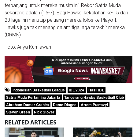
terpanjang untuk mereka musim ini. Rekor Satria Muda
sekarang adalah (15-7). Bagi Hawks, kekalahan ke-15 dari
20 laga ini menutup peluang mereka lolos ke Playoff.
Hawks juga tak menang dalam tiga laga terakhir mereka.
(DRMK)
Foto: Ariya Kurniawan
Indonesian Basketball League
IBL 2024
Hasil IBL
Satria Muda Pertamina Jakarta
Tangerang Hawks Basketball Club
Abraham Damar Grahita
Dame Diagne
Artem Pustovyi
Steven Green
Nick Stover
RELATED
ARTICLES