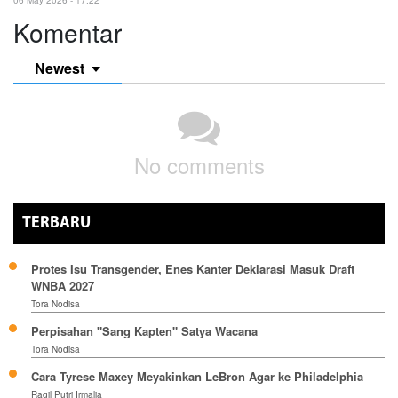
Komentar
Newest
No comments
TERBARU
Protes Isu Transgender, Enes Kanter Deklarasi Masuk Draft
WNBA 2027
Tora Nodisa
Perpisahan "Sang Kapten" Satya Wacana
Tora Nodisa
Cara Tyrese Maxey Meyakinkan LeBron Agar ke Philadelphia
Ragil Putri Irmalia