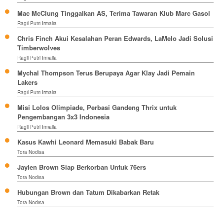
Mac McClung Tinggalkan AS, Terima Tawaran Klub Marc Gasol
Ragil Putri Irmalia
Chris Finch Akui Kesalahan Peran Edwards, LaMelo Jadi Solusi
Timberwolves
Ragil Putri Irmalia
Mychal Thompson Terus Berupaya Agar Klay Jadi Pemain
Lakers
Ragil Putri Irmalia
Misi Lolos Olimpiade, Perbasi Gandeng Thrix untuk
Pengembangan 3x3 Indonesia
Ragil Putri Irmalia
Kasus Kawhi Leonard Memasuki Babak Baru
Tora Nodisa
Jaylen Brown Siap Berkorban Untuk 76ers
Tora Nodisa
Hubungan Brown dan Tatum Dikabarkan Retak
Tora Nodisa