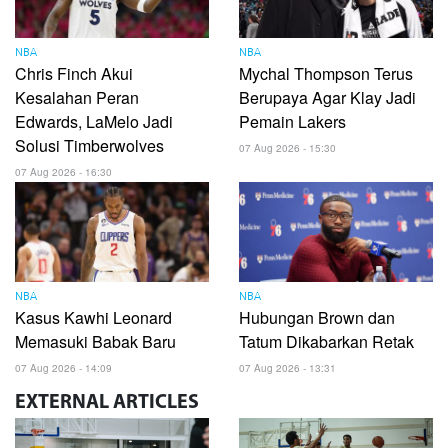
NBA
NBA
Chris Finch Akui
Mychal Thompson Terus
Kesalahan Peran
Berupaya Agar Klay Jadi
Edwards, LaMelo Jadi
Pemain Lakers
Solusi Timberwolves
07 Aug 2026 - 15:30
07 Aug 2026 - 16:30
NBA
NBA
Kasus Kawhi Leonard
Hubungan Brown dan
Memasuki Babak Baru
Tatum Dikabarkan Retak
07 Aug 2026 - 14:09
07 Aug 2026 - 13:31
EXTERNAL
ARTICLES