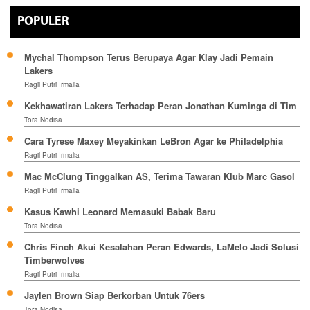
POPULER
Mychal Thompson Terus Berupaya Agar Klay Jadi Pemain
Lakers
Ragil Putri Irmalia
Kekhawatiran Lakers Terhadap Peran Jonathan Kuminga di Tim
Tora Nodisa
Cara Tyrese Maxey Meyakinkan LeBron Agar ke Philadelphia
Ragil Putri Irmalia
Mac McClung Tinggalkan AS, Terima Tawaran Klub Marc Gasol
Ragil Putri Irmalia
Kasus Kawhi Leonard Memasuki Babak Baru
Tora Nodisa
Chris Finch Akui Kesalahan Peran Edwards, LaMelo Jadi Solusi
Timberwolves
Ragil Putri Irmalia
Jaylen Brown Siap Berkorban Untuk 76ers
Tora Nodisa