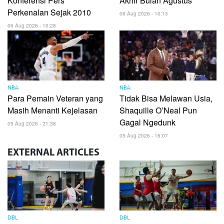
Konferensi Pers
Akhir Bulan Agustus
Perkenalan Sejak 2010
06 Aug 2026 - 10:13
06 Aug 2026 - 10:28
NBA
NBA
Para Pemain Veteran yang
Tidak Bisa Melawan Usia,
Masih Menanti Kejelasan
Shaquille O’Neal Pun
Gagal Ngedunk
05 Aug 2026 - 21:38
05 Aug 2026 - 16:07
EXTERNAL
ARTICLES
DBL
DBL