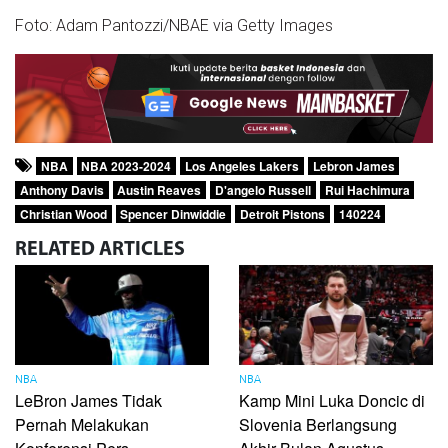
Foto: Adam Pantozzi/NBAE via Getty Images
NBA
NBA 2023-2024
Los Angeles Lakers
Lebron James
Anthony Davis
Austin Reaves
D'angelo Russell
Rui Hachimura
Christian Wood
Spencer Dinwiddie
Detroit Pistons
140224
RELATED
ARTICLES
NBA
NBA
LeBron James Tidak
Kamp Mini Luka Doncic di
Pernah Melakukan
Slovenia Berlangsung