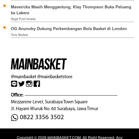
Mavericks Masih Menggantung, Klay Thompson Buka Peluang
ke Lakers
Ragil Putri Irmalia
OG Anunoby Dukung Perkembangan Bola Basket di London
Tora Nodisa
@mainbasket
@mainbasketstore
Office:
Mezzanine Level, Surabaya Town Square
Jl. Hayam Wuruk No. 60 Surabaya, Jawa Timur
0822 3356 3502
Copyright © 2026
MAINBASKET.COM
. All Right Reserved. Any