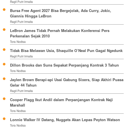
Ragil Putri Irmalia
Bursa Free Agent 2027 Bisa Bergejolak, Ada Curry, Jokic,
Giannis Hingga LeBron
Ragil Putri Irmalia
LeBron James Tidak Pernah Melakukan Konferensi Pers
Perkenalan Sejak 2010
Tora Nodisa
Tidak Bisa Melawan Usia, Shaquille O’Neal Pun Gagal Ngedunk
Ragil Putri Irmalia
Dillon Brooks dan Suns Sepakat Perpanjang Kontrak 3 Tahun
Tora Nodisa
Jaylen Brown Berapi-api Usai Gabung Sixers, Siap Akhiri Puasa
Gelar 44 Tahun
Ragil Putri Irmalia
Cooper Flagg Ikut Andil dalam Perpanjangan Kontrak Naji
Marshall
Tora Nodisa
Lonnie Walker IV Datang, Nuggets Akan Lepas Peyton Watson
Tora Nodisa