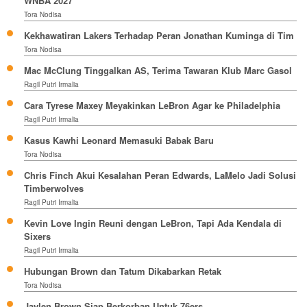
WNBA 2027
Tora Nodisa
Kekhawatiran Lakers Terhadap Peran Jonathan Kuminga di Tim
Tora Nodisa
Mac McClung Tinggalkan AS, Terima Tawaran Klub Marc Gasol
Ragil Putri Irmalia
Cara Tyrese Maxey Meyakinkan LeBron Agar ke Philadelphia
Ragil Putri Irmalia
Kasus Kawhi Leonard Memasuki Babak Baru
Tora Nodisa
Chris Finch Akui Kesalahan Peran Edwards, LaMelo Jadi Solusi
Timberwolves
Ragil Putri Irmalia
Kevin Love Ingin Reuni dengan LeBron, Tapi Ada Kendala di
Sixers
Ragil Putri Irmalia
Hubungan Brown dan Tatum Dikabarkan Retak
Tora Nodisa
Jaylen Brown Siap Berkorban Untuk 76ers