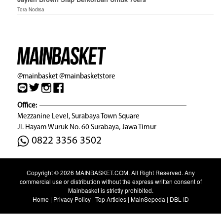
Tora Nodisa
@mainbasket
@mainbasketstore
Office:
Mezzanine Level, Surabaya Town Square
Jl. Hayam Wuruk No. 60 Surabaya, Jawa Timur
0822 3356 3502
Copyright © 2026
MAINBASKET.COM
. All Right Reserved. Any
commercial use or distribution without the express written consent of
Mainbasket is strictly prohibited.
Home
|
Privacy Policy
|
Top Articles
|
MainSepeda
|
DBL ID