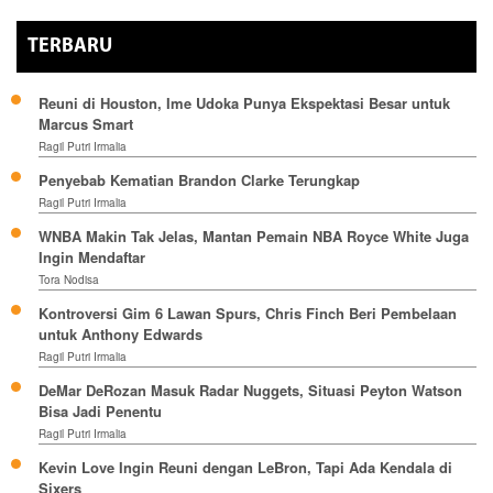
TERBARU
Reuni di Houston, Ime Udoka Punya Ekspektasi Besar untuk
Marcus Smart
Ragil Putri Irmalia
Penyebab Kematian Brandon Clarke Terungkap
Ragil Putri Irmalia
WNBA Makin Tak Jelas, Mantan Pemain NBA Royce White Juga
Ingin Mendaftar
Tora Nodisa
Kontroversi Gim 6 Lawan Spurs, Chris Finch Beri Pembelaan
untuk Anthony Edwards
Ragil Putri Irmalia
DeMar DeRozan Masuk Radar Nuggets, Situasi Peyton Watson
Bisa Jadi Penentu
Ragil Putri Irmalia
Kevin Love Ingin Reuni dengan LeBron, Tapi Ada Kendala di
Sixers