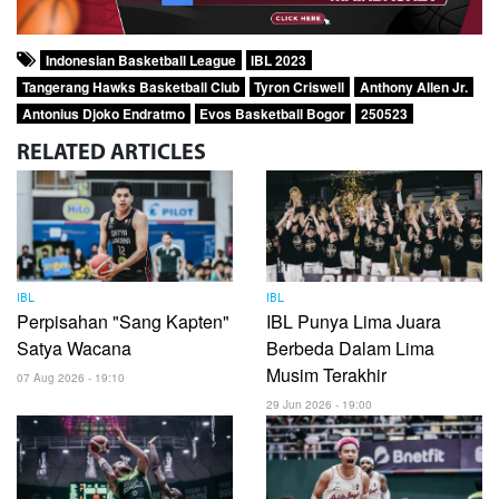
Indonesian Basketball League
IBL 2023
Tangerang Hawks Basketball Club
Tyron Criswell
Anthony Allen Jr.
Antonius Djoko Endratmo
Evos Basketball Bogor
250523
RELATED
ARTICLES
IBL
IBL
Perpisahan "Sang Kapten"
IBL Punya Lima Juara
Satya Wacana
Berbeda Dalam Lima
Musim Terakhir
07 Aug 2026 - 19:10
29 Jun 2026 - 19:00