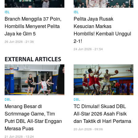
IBL
IBL
Branch Menggila 37 Poin,
Pelita Jaya Rusak
Hornbills Menyeret Pelita
Kesucian Markas
Jaya ke Gim 5
Hornbills! Kembali Unggul
2-1!
26 Jun 2026 - 21:36
24 Jun 2026 - 21:54
EXTERNAL
ARTICLES
DBL
DBL
Menang Besar di
TC Dimulai! Skuad DBL
Scrimmage Game, Tim
All-Star 2026 Asah Fisik
Putri DBL All-Star Enggan
dan Taktik di Hari Pertama
Merasa Puas
20 Jun 2026 - 09:06
21 Jun 2026 - 13:24