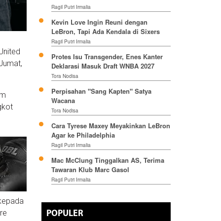
Ragil Putri Irmalia
Kevin Love Ingin Reuni dengan
LeBron, Tapi Ada Kendala di Sixers
Ragil Putri Irmalia
United
Protes Isu Transgender, Enes Kanter
Jumat,
Deklarasi Masuk Draft WNBA 2027
Tora Nodisa
Perpisahan "Sang Kapten" Satya
um
Wacana
gkot
Tora Nodisa
Cara Tyrese Maxey Meyakinkan LeBron
Agar ke Philadelphia
Ragil Putri Irmalia
Mac McClung Tinggalkan AS, Terima
Tawaran Klub Marc Gasol
Ragil Putri Irmalia
 kepada
vre
POPULER