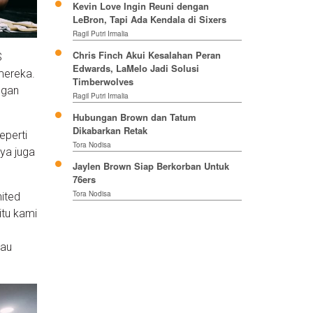
Kevin Love Ingin Reuni dengan
LeBron, Tapi Ada Kendala di Sixers
Ragil Putri Irmalia
Chris Finch Akui Kesalahan Peran
S
Edwards, LaMelo Jadi Solusi
mereka.
Timberwolves
ngan
Ragil Putri Irmalia
Hubungan Brown dan Tatum
Dikabarkan Retak
eperti
Tora Nodisa
nya juga
Jaylen Brown Siap Berkorban Untuk
76ers
Tora Nodisa
ited
itu kami
tau