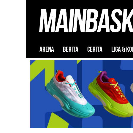
ARENA
BERITA
CERITA
LIGA & KO