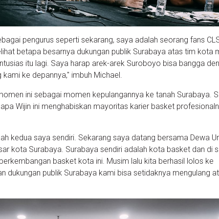
ebagai pengurus seperti sekarang, saya adalah seorang fans CL
melihat betapa besarnya dukungan publik Surabaya atas tim kota 
tusias itu lagi. Saya harap arek-arek Suroboyo bisa bangga de
kami ke depannya," imbuh Michael.
 momen ini sebagai momen kepulangannya ke tanah Surabaya. S
isapa Wijin ini menghabiskan mayoritas karier basket profesional
mah kedua saya sendiri. Sekarang saya datang bersama Dewa Un
sar kota Surabaya. Surabaya sendiri adalah kota basket dan di s
k perkembangan basket kota ini. Musim lalu kita berhasil lolos ke
n dukungan publik Surabaya kami bisa setidaknya mengulang a
"