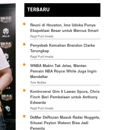
TERBARU
Reuni di Houston, Ime Udoka Punya
Ekspektasi Besar untuk Marcus Smart
Ragil Putri Irmalia
Penyebab Kematian Brandon Clarke
Terungkap
Ragil Putri Irmalia
WNBA Makin Tak Jelas, Mantan
Pemain NBA Royce White Juga Ingin
Mendaftar
Tora Nodisa
Kontroversi Gim 6 Lawan Spurs, Chris
Finch Beri Pembelaan untuk Anthony
Edwards
Ragil Putri Irmalia
DeMar DeRozan Masuk Radar Nuggets,
Situasi Peyton Watson Bisa Jadi
Penentu