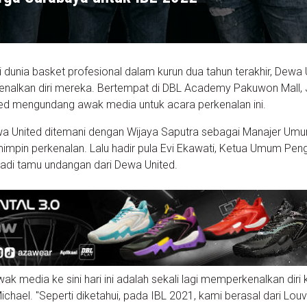
 dunia basket profesional dalam kurun dua tahun terakhir, Dewa 
nalkan diri mereka. Bertempat di DBL Academy Pakuwon Mall, 
ed mengundang awak media untuk acara perkenalan ini.
a United ditemani dengan Wijaya Saputra sebagai Manajer Um
impin perkenalan. Lalu hadir pula Evi Ekawati, Ketua Umum Pen
adi tamu undangan dari Dewa United.
k media ke sini hari ini adalah sekali lagi memperkenalkan diri
chael. "Seperti diketahui, pada IBL 2021, kami berasal dari Lou