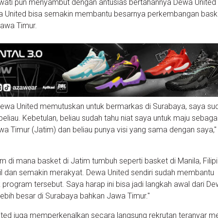
awati pun menyambut dengan antusias bertahannya Dewa United 
a United bisa semakin membantu besarnya perkembangan baske
Jawa Timur.
ewa United memutuskan untuk bermarkas di Surabaya, saya su
eliau. Kebetulan, beliau sudah tahu niat saya untuk maju sebaga
 Timur (Jatim) dan beliau punya visi yang sama dengan saya,"
di mana basket di Jatim tumbuh seperti basket di Manila, Filipi
ecil dan semakin merakyat. Dewa United sendiri sudah membantu
 program tersebut. Saya harap ini bisa jadi langkah awal dari D
 lebih besar di Surabaya bahkan Jawa Timur."
United juga memperkenalkan secara langsung rekrutan teranyar m