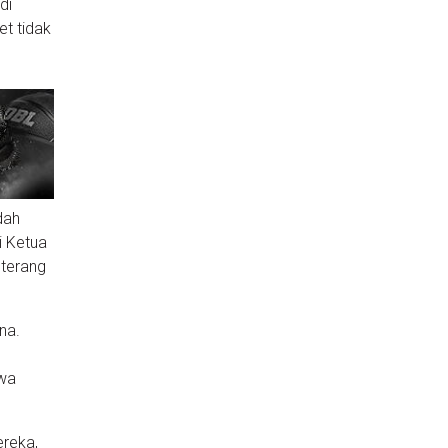
di
t tidak
dah
i Ketua
 terang
na.
ewa
ereka,