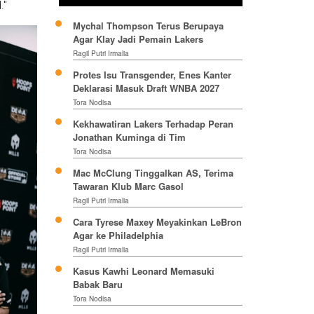
."
Mychal Thompson Terus Berupaya
Agar Klay Jadi Pemain Lakers
Ragil Putri Irmalia
Protes Isu Transgender, Enes Kanter
Deklarasi Masuk Draft WNBA 2027
Tora Nodisa
Kekhawatiran Lakers Terhadap Peran
Jonathan Kuminga di Tim
Tora Nodisa
Mac McClung Tinggalkan AS, Terima
Tawaran Klub Marc Gasol
Ragil Putri Irmalia
Cara Tyrese Maxey Meyakinkan LeBron
Agar ke Philadelphia
Ragil Putri Irmalia
Kasus Kawhi Leonard Memasuki
Babak Baru
Tora Nodisa