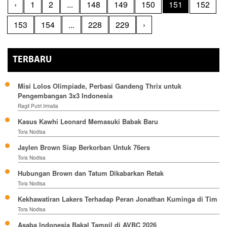
‹
1
2
...
148
149
150
151
152
153
154
...
228
229
›
TERBARU
Misi Lolos Olimpiade, Perbasi Gandeng Thrix untuk
Pengembangan 3x3 Indonesia
Ragil Putri Irmalia
Kasus Kawhi Leonard Memasuki Babak Baru
Tora Nodisa
Jaylen Brown Siap Berkorban Untuk 76ers
Tora Nodisa
Hubungan Brown dan Tatum Dikabarkan Retak
Tora Nodisa
Kekhawatiran Lakers Terhadap Peran Jonathan Kuminga di Tim
Tora Nodisa
Asaba Indonesia Bakal Tampil di AVBC 2026