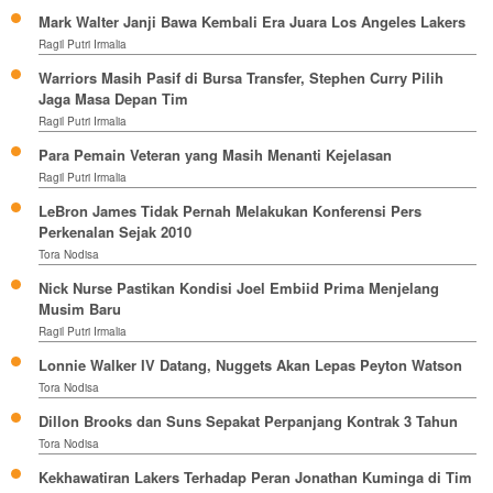
Mark Walter Janji Bawa Kembali Era Juara Los Angeles Lakers
Ragil Putri Irmalia
Warriors Masih Pasif di Bursa Transfer, Stephen Curry Pilih
Jaga Masa Depan Tim
Ragil Putri Irmalia
Para Pemain Veteran yang Masih Menanti Kejelasan
Ragil Putri Irmalia
LeBron James Tidak Pernah Melakukan Konferensi Pers
Perkenalan Sejak 2010
Tora Nodisa
Nick Nurse Pastikan Kondisi Joel Embiid Prima Menjelang
Musim Baru
Ragil Putri Irmalia
Lonnie Walker IV Datang, Nuggets Akan Lepas Peyton Watson
Tora Nodisa
Dillon Brooks dan Suns Sepakat Perpanjang Kontrak 3 Tahun
Tora Nodisa
Kekhawatiran Lakers Terhadap Peran Jonathan Kuminga di Tim