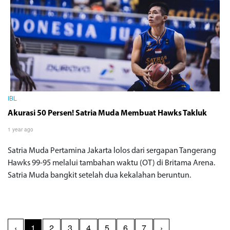
IBL
Akurasi 50 Persen! Satria Muda Membuat Hawks Takluk
1 year ago
Satria Muda Pertamina Jakarta lolos dari sergapan Tangerang
Hawks 99-95 melalui tambahan waktu (OT) di Britama Arena.
Satria Muda bangkit setelah dua kekalahan beruntun.
‹
1
2
3
4
5
6
7
›