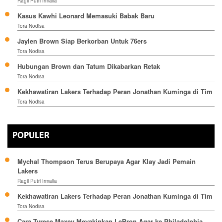
Ragil Putri Irmalia
Kasus Kawhi Leonard Memasuki Babak Baru
Tora Nodisa
Jaylen Brown Siap Berkorban Untuk 76ers
Tora Nodisa
Hubungan Brown dan Tatum Dikabarkan Retak
Tora Nodisa
Kekhawatiran Lakers Terhadap Peran Jonathan Kuminga di Tim
Tora Nodisa
POPULER
Mychal Thompson Terus Berupaya Agar Klay Jadi Pemain
Lakers
Ragil Putri Irmalia
Kekhawatiran Lakers Terhadap Peran Jonathan Kuminga di Tim
Tora Nodisa
Cara Tyrese Maxey Meyakinkan LeBron Agar ke Philadelphia