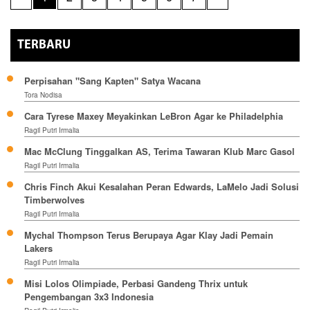
TERBARU
Perpisahan "Sang Kapten" Satya Wacana
Tora Nodisa
Cara Tyrese Maxey Meyakinkan LeBron Agar ke Philadelphia
Ragil Putri Irmalia
Mac McClung Tinggalkan AS, Terima Tawaran Klub Marc Gasol
Ragil Putri Irmalia
Chris Finch Akui Kesalahan Peran Edwards, LaMelo Jadi Solusi
Timberwolves
Ragil Putri Irmalia
Mychal Thompson Terus Berupaya Agar Klay Jadi Pemain
Lakers
Ragil Putri Irmalia
Misi Lolos Olimpiade, Perbasi Gandeng Thrix untuk
Pengembangan 3x3 Indonesia