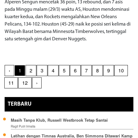
Alperen Sengun mencetak 36 poin, 13 rebound, dan 7 asis
pada Minggu malam (29/3) waktu AS, Houston mendominasi
kuarter kedua, dan Rockets mengalahkan New Orleans
Pelicans, 134-102. Houston (45-29) naik ke posisi seri kelima di
Wilayah Barat bersama Minnesota Timberwolves, tertinggal
satu setengah gim dari Denver Nuggets.
‹
1
2
3
4
5
6
7
8
9
10
11
12
›
TERBARU
Masih Tanpa Klub, Russell Westbrook Tetap Santai
Ragil Putri Irmalia
Latihan dengan Timnas Australia, Ben Simmons Ditawari Kamp