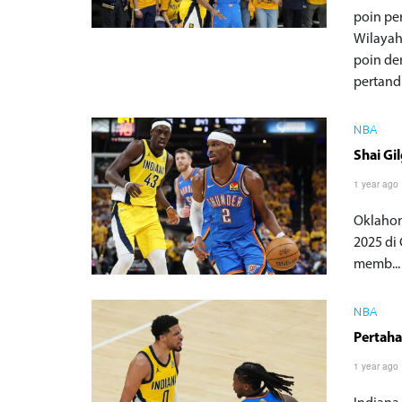
poin pe
Wilayah
poin de
pertand
NBA
Shai Gi
1 year ago
Oklahom
2025 di
memb...
NBA
Pertaha
1 year ago