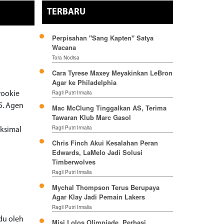
TERBARU
Perpisahan "Sang Kapten" Satya
Wacana
Tora Nodisa
Cara Tyrese Maxey Meyakinkan LeBron
Agar ke Philadelphia
Ragil Putri Irmalia
rookie
5. Agen
Mac McClung Tinggalkan AS, Terima
Tawaran Klub Marc Gasol
Ragil Putri Irmalia
ksimal
Chris Finch Akui Kesalahan Peran
Edwards, LaMelo Jadi Solusi
Timberwolves
Ragil Putri Irmalia
Mychal Thompson Terus Berupaya
Agar Klay Jadi Pemain Lakers
Ragil Putri Irmalia
du oleh
Misi Lolos Olimpiade, Perbasi