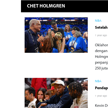
CHET HOLMGREN
NBA
Setelah
1 year ago
Oklahom
dengan 
Holmgre
perpanj
250 jut
NBA
Pendapa
1 year ago
Kevin D