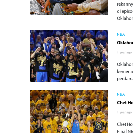
rekanny
di epis
Oklahom
NBA
Oklaho
1 year ago
Oklahom
kemenan
perdan..
NBA
Chet Ho
1 year ago
Chet Ho
Final N