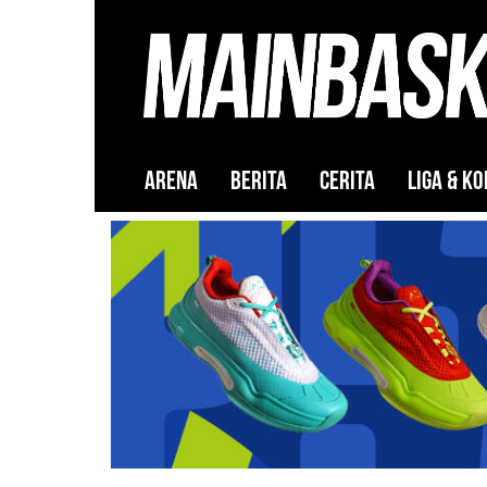
ARENA
BERITA
CERITA
LIGA & KO