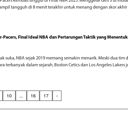
 Pacers kembali unggul di Final NBA 2025. Menggelar Gim 3 di India
tampil tangguh di 8 menit terakhir untuk menang dengan skor akhir
-Pacers, Final Ideal NBA dan Pertarungan Taktik yang Menentuk
dak suka, NBA sejak 2019 memang semakin menarik. Meski dua tim
uara terbanyak dalam sejarah, Boston Cetics dan Los Angeles Lakers 
10
...
16
17
›