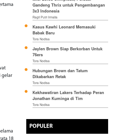
Gandeng Thrix untuk Pengembangan
ertama
3x3 Indonesia
Ragil Putri Irmalia
Kasus Kawhi Leonard Memasuki
Babak Baru
Tora Nodisa
Jaylen Brown Siap Berkorban Untuk
76ers
Tora Nodisa
wat
Hubungan Brown dan Tatum
 gelar
Dikabarkan Retak
Tora Nodisa
Kekhawatiran Lakers Terhadap Peran
Jonathan Kuminga di Tim
Tora Nodisa
POPULER
selama
rata 18