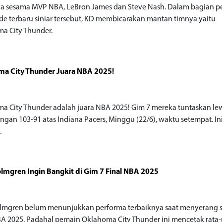
a sesama MVP NBA, LeBron James dan Steve Nash. Dalam bagian p
ode terbaru siniar tersebut, KD membicarakan mantan timnya yaitu
a City Thunder.
ma City Thunder Juara NBA 2025!
a City Thunder adalah juara NBA 2025! Gim 7 mereka tuntaskan le
gan 103-91 atas Indiana Pacers, Minggu (22/6), waktu setempat. Ini
.
lmgren Ingin Bangkit di Gim 7 Final NBA 2025
lmgren belum menunjukkan performa terbaiknya saat menyerang 
BA 2025. Padahal pemain Oklahoma City Thunder ini mencetak rata-