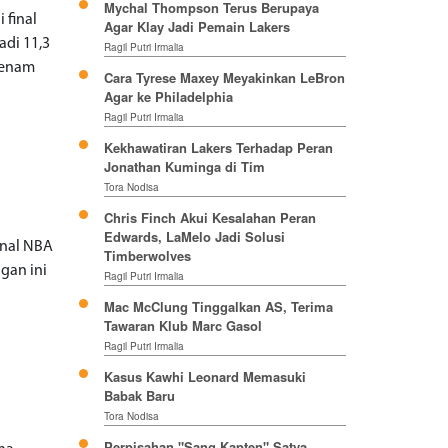
Mychal Thompson Terus Berupaya
 final
Agar Klay Jadi Pemain Lakers
adi 11,3
Ragil Putri Irmalia
 enam
Cara Tyrese Maxey Meyakinkan LeBron
Agar ke Philadelphia
Ragil Putri Irmalia
Kekhawatiran Lakers Terhadap Peran
Jonathan Kuminga di Tim
Tora Nodisa
Chris Finch Akui Kesalahan Peran
Edwards, LaMelo Jadi Solusi
inal NBA
Timberwolves
gan ini
Ragil Putri Irmalia
Mac McClung Tinggalkan AS, Terima
Tawaran Klub Marc Gasol
Ragil Putri Irmalia
Kasus Kawhi Leonard Memasuki
Babak Baru
Tora Nodisa
Perpisahan "Sang Kapten" Satya