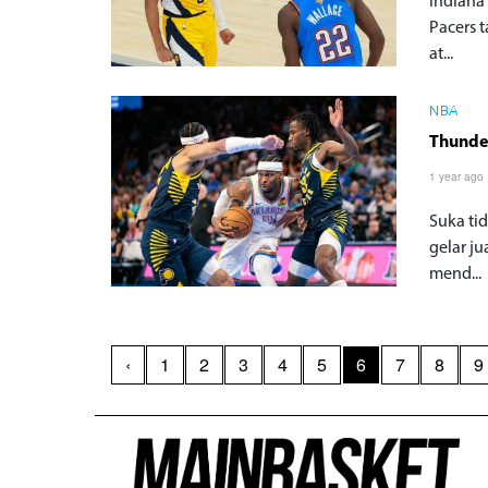
Indiana
Pacers 
at...
NBA
Thunder
1 year ago
Suka ti
gelar j
mend...
‹
1
2
3
4
5
6
7
8
9