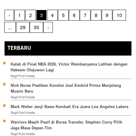
‹
1
2
3
4
5
6
7
8
9
10
...
29
30
›
TERBARU
Kalah di Final NBA 2026, Victor Wembanyama Latihan dengan
Hakeem Olajuwon Lagi
Ragil Putri Irmalia
Nick Nurse Pastikan Kondisi Joel Embiid Prima Menjelang
Musim Baru
Ragil Putri Irmalia
Mark Walter Janji Bawa Kembali Era Juara Los Angeles Lakers
Ragil Putri Irmalia
Warriors Masih Pasif di Bursa Transfer, Stephen Curry Pilih
Jaga Masa Depan Tim
Ragil Putri Irmalia