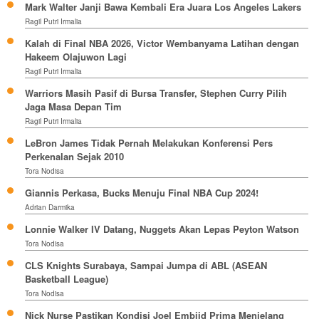
Mark Walter Janji Bawa Kembali Era Juara Los Angeles Lakers
Ragil Putri Irmalia
Kalah di Final NBA 2026, Victor Wembanyama Latihan dengan
Hakeem Olajuwon Lagi
Ragil Putri Irmalia
Warriors Masih Pasif di Bursa Transfer, Stephen Curry Pilih
Jaga Masa Depan Tim
Ragil Putri Irmalia
LeBron James Tidak Pernah Melakukan Konferensi Pers
Perkenalan Sejak 2010
Tora Nodisa
Giannis Perkasa, Bucks Menuju Final NBA Cup 2024!
Adrian Darmika
Lonnie Walker IV Datang, Nuggets Akan Lepas Peyton Watson
Tora Nodisa
CLS Knights Surabaya, Sampai Jumpa di ABL (ASEAN
Basketball League)
Tora Nodisa
Nick Nurse Pastikan Kondisi Joel Embiid Prima Menjelang