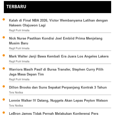
TERBARU
Kalah di Final NBA 2026, Victor Wembanyama Latihan dengan
Hakeem Olajuwon Lagi
Ragil Putri Irmalia
Nick Nurse Pastikan Kondisi Joel Embiid Prima Menjelang
Musim Baru
Ragil Putri Irmalia
Mark Walter Janji Bawa Kembali Era Juara Los Angeles Lakers
Ragil Putri Irmalia
Warriors Masih Pasif di Bursa Transfer, Stephen Curry Pilih
Jaga Masa Depan Tim
Ragil Putri Irmalia
Dillon Brooks dan Suns Sepakat Perpanjang Kontrak 3 Tahun
Tora Nodisa
Lonnie Walker IV Datang, Nuggets Akan Lepas Peyton Watson
Tora Nodisa
LeBron James Tidak Pernah Melakukan Konferensi Pers