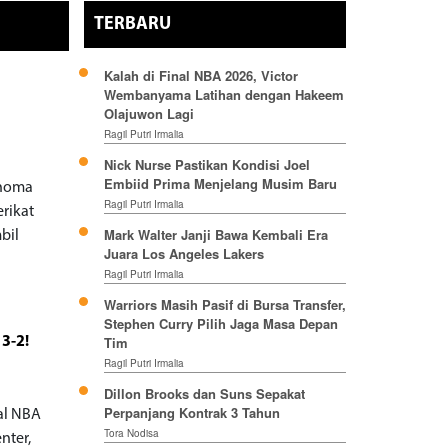
TERBARU
Kalah di Final NBA 2026, Victor
Wembanyama Latihan dengan Hakeem
Olajuwon Lagi
Ragil Putri Irmalia
Nick Nurse Pastikan Kondisi Joel
Embiid Prima Menjelang Musim Baru
ahoma
Ragil Putri Irmalia
erikat
Mark Walter Janji Bawa Kembali Era
bil
Juara Los Angeles Lakers
Ragil Putri Irmalia
Warriors Masih Pasif di Bursa Transfer,
Stephen Curry Pilih Jaga Masa Depan
Tim
 3-2!
Ragil Putri Irmalia
Dillon Brooks dan Suns Sepakat
Perpanjang Kontrak 3 Tahun
al NBA
Tora Nodisa
nter,