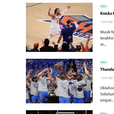
NBA
Knicks 
1 year ago
Musik N
terakhir
se...
NBA
Thunder
1 year ago
Oklahom
Sebelum
empat...