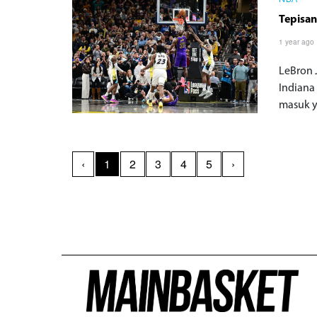
NBA
Tepisan
1 year ago
LeBron 
Indiana
masuk y
‹
1
2
3
4
5
›