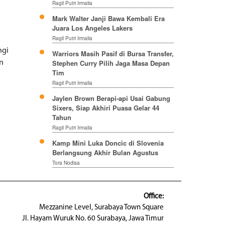
Ragil Putri Irmalia
Mark Walter Janji Bawa Kembali Era
Juara Los Angeles Lakers
Ragil Putri Irmalia
ngi
Warriors Masih Pasif di Bursa Transfer,
Stephen Curry Pilih Jaga Masa Depan
an
Tim
Ragil Putri Irmalia
Jaylen Brown Berapi-api Usai Gabung
Sixers, Siap Akhiri Puasa Gelar 44
Tahun
Ragil Putri Irmalia
Kamp Mini Luka Doncic di Slovenia
Berlangsung Akhir Bulan Agustus
Tora Nodisa
Office:
Mezzanine Level, Surabaya Town Square
Jl. Hayam Wuruk No. 60 Surabaya, Jawa Timur