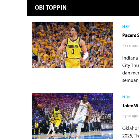
OBI TOPPIN
NBA
Pacers 
1 year ago
Indiana
City Th
dan me
semuany
NBA
Jalen W
1 year ago
Oklahom
2025, T