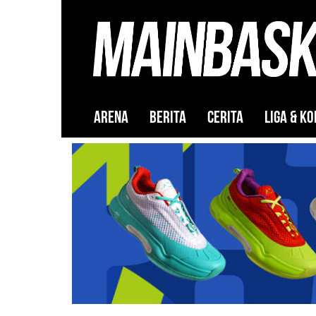
ARENA
BERITA
CERITA
LIGA & KO