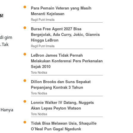
Para Pemain Veteran yang Masih
Menanti Kejelasan
6!
Ragil Putri Irmalia
Bursa Free Agent 2027 Bisa
Bergejolak, Ada Curry, Jokic, Giannis
di gim
Hingga LeBron
. Tak
Ragil Putri Irmalia
LeBron James Tidak Pernah
Melakukan Konferensi Pers Perkenalan
Sejak 2010
Tora Nodisa
Dillon Brooks dan Suns Sepakat
Perpanjang Kontrak 3 Tahun
Tora Nodisa
Lonnie Walker IV Datang, Nuggets
Akan Lepas Peyton Watson
. Hanya
Tora Nodisa
Tidak Bisa Melawan Usia, Shaquille
O’Neal Pun Gagal Ngedunk