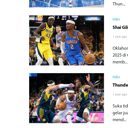
Thun...
NBA
Shai Gi
1 year ago
Oklahom
2025 di
memb...
NBA
Thunder
1 year ago
Suka ti
gelar j
mend...