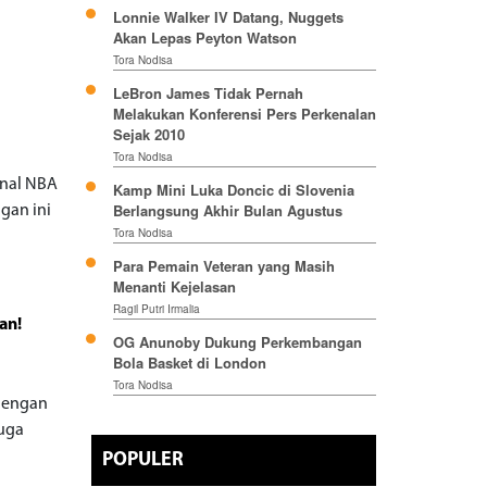
Lonnie Walker IV Datang, Nuggets
Akan Lepas Peyton Watson
Tora Nodisa
LeBron James Tidak Pernah
Melakukan Konferensi Pers Perkenalan
Sejak 2010
Tora Nodisa
inal NBA
Kamp Mini Luka Doncic di Slovenia
Berlangsung Akhir Bulan Agustus
gan ini
Tora Nodisa
Para Pemain Veteran yang Masih
Menanti Kejelasan
Ragil Putri Irmalia
an!
OG Anunoby Dukung Perkembangan
Bola Basket di London
Tora Nodisa
 dengan
juga
POPULER