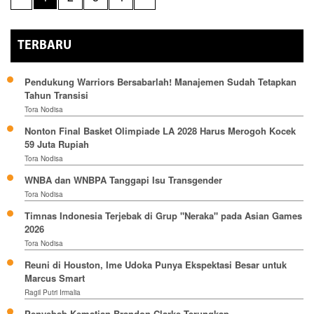
TERBARU
Pendukung Warriors Bersabarlah! Manajemen Sudah Tetapkan
Tahun Transisi
Tora Nodisa
Nonton Final Basket Olimpiade LA 2028 Harus Merogoh Kocek
59 Juta Rupiah
Tora Nodisa
WNBA dan WNBPA Tanggapi Isu Transgender
Tora Nodisa
Timnas Indonesia Terjebak di Grup "Neraka" pada Asian Games
2026
Tora Nodisa
Reuni di Houston, Ime Udoka Punya Ekspektasi Besar untuk
Marcus Smart
Ragil Putri Irmalia
Penyebab Kematian Brandon Clarke Terungkap