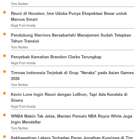
Tora Nodisa
Reuni di Houston, Ime Udoka Punya Ekspektasi Besar untuk
Marcus Smart
Ragil Putri Irmalia
Pendukung Warriors Bersabarlah! Manajemen Sudah Tetapkan
Tahun Transisi
Tora Nodisa
Penyebab Kematian Brandon Clarke Terungkap
Ragil Putri Irmalia
Timnas Indonesia Terjebak di Grup "Neraka" pada Asian Games
2026
Tora Nodisa
Kevin Love Ingin Reuni dengan LeBron, Tapi Ada Kendala di
Sixers
Ragil Putri Irmalia
WNBA Makin Tak Jelas, Mantan Pemain NBA Royce White Juga
Ingin Mendaftar
Tora Nodisa
Kekhawatiran Lakers Terhadap Peran Jonathan Kuminga di Tim