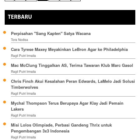
TERBARU
Perpisahan "Sang Kapten" Satya Wacana
Tora Nodisa
Cara Tyrese Maxey Meyakinkan LeBron Agar ke Philadelphia
Ragil Putri Irmalia
Mac McClung Tinggalkan AS, Terima Tawaran Klub Marc Gasol
Ragil Putri Irmalia
Chris Finch Akui Kesalahan Peran Edwards, LaMelo Jadi Solusi
Timberwolves
Ragil Putri Irmalia
Mychal Thompson Terus Berupaya Agar Klay Jadi Pemain
Lakers
Ragil Putri Irmalia
Misi Lolos Olimpiade, Perbasi Gandeng Thrix untuk
Pengembangan 3x3 Indonesia
Ragil Putri Irmalia