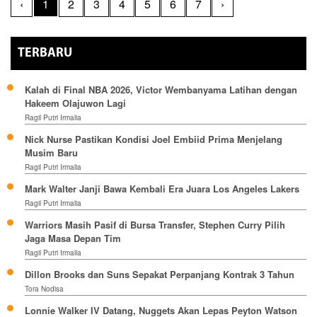
‹
1
2
3
4
5
6
7
›
TERBARU
Kalah di Final NBA 2026, Victor Wembanyama Latihan dengan
Hakeem Olajuwon Lagi
Ragil Putri Irmalia
Nick Nurse Pastikan Kondisi Joel Embiid Prima Menjelang
Musim Baru
Ragil Putri Irmalia
Mark Walter Janji Bawa Kembali Era Juara Los Angeles Lakers
Ragil Putri Irmalia
Warriors Masih Pasif di Bursa Transfer, Stephen Curry Pilih
Jaga Masa Depan Tim
Ragil Putri Irmalia
Dillon Brooks dan Suns Sepakat Perpanjang Kontrak 3 Tahun
Tora Nodisa
Lonnie Walker IV Datang, Nuggets Akan Lepas Peyton Watson