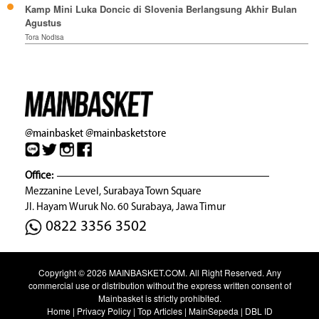
Kamp Mini Luka Doncic di Slovenia Berlangsung Akhir Bulan
Agustus
Tora Nodisa
@mainbasket
@mainbasketstore
Office:
Mezzanine Level, Surabaya Town Square
Jl. Hayam Wuruk No. 60 Surabaya, Jawa Timur
0822 3356 3502
Copyright © 2026
MAINBASKET.COM
. All Right Reserved. Any
commercial use or distribution without the express written consent of
Mainbasket is strictly prohibited.
Home
|
Privacy Policy
|
Top Articles
|
MainSepeda
|
DBL ID