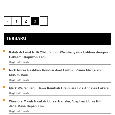
‹
1
2
3
›
TERBARU
Kalah di Final NBA 2026, Victor Wembanyama Latihan dengan
Hakeem Olajuwon Lagi
Ragil Putri Irmalia
Nick Nurse Pastikan Kondisi Joel Embiid Prima Menjelang
Musim Baru
Ragil Putri Irmalia
Mark Walter Janji Bawa Kembali Era Juara Los Angeles Lakers
Ragil Putri Irmalia
Warriors Masih Pasif di Bursa Transfer, Stephen Curry Pilih
Jaga Masa Depan Tim
Ragil Putri Irmalia