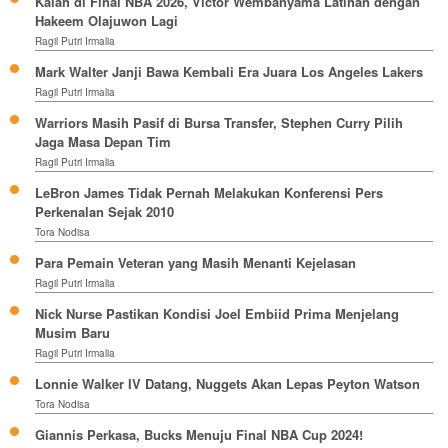
Kalah di Final NBA 2026, Victor Wembanyama Latihan dengan
Hakeem Olajuwon Lagi
Ragil Putri Irmalia
Mark Walter Janji Bawa Kembali Era Juara Los Angeles Lakers
Ragil Putri Irmalia
Warriors Masih Pasif di Bursa Transfer, Stephen Curry Pilih
Jaga Masa Depan Tim
Ragil Putri Irmalia
LeBron James Tidak Pernah Melakukan Konferensi Pers
Perkenalan Sejak 2010
Tora Nodisa
Para Pemain Veteran yang Masih Menanti Kejelasan
Ragil Putri Irmalia
Nick Nurse Pastikan Kondisi Joel Embiid Prima Menjelang
Musim Baru
Ragil Putri Irmalia
Lonnie Walker IV Datang, Nuggets Akan Lepas Peyton Watson
Tora Nodisa
Giannis Perkasa, Bucks Menuju Final NBA Cup 2024!