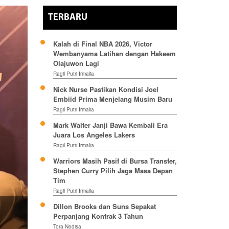
TERBARU
Kalah di Final NBA 2026, Victor
Wembanyama Latihan dengan Hakeem
Olajuwon Lagi
Ragil Putri Irmalia
Nick Nurse Pastikan Kondisi Joel
Embiid Prima Menjelang Musim Baru
Ragil Putri Irmalia
Mark Walter Janji Bawa Kembali Era
Juara Los Angeles Lakers
Ragil Putri Irmalia
Warriors Masih Pasif di Bursa Transfer,
Stephen Curry Pilih Jaga Masa Depan
Tim
Ragil Putri Irmalia
Dillon Brooks dan Suns Sepakat
Perpanjang Kontrak 3 Tahun
Tora Nodisa