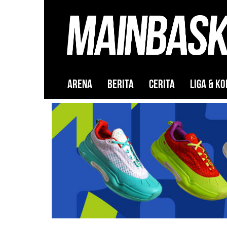
ARENA
BERITA
CERITA
LIGA & KO