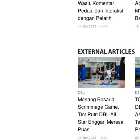
Wasit, Komentar
Ab
Pedas, dan Interaksi
M
dengan Pelatih
Ba
14 Mar 2025 - 14:44
18 
EXTERNAL
ARTICLES
DBL
DB
Menang Besar di
TC
Scrimmage Game,
DB
Tim Putri DBL All-
As
Star Enggan Merasa
Ta
Puas
P
21 Jun 2026 - 13:24
20 