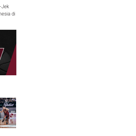
-Jek
esia di