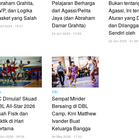
raham Grahita,
Pelajaran Berharga
Bukan tentan
VP, dan Logika
dari Agassi/Pelita
Agassi, Ini te
sket yang Salah
Jaya (dan Abraham
Aturan yang 
Damar Grahita)
dan Dilangga
Jul 2024 - 15:01
Sendiri oleh
24 Jun 2023 - 10:53
22 Jun 2023 - 01:48
L
DBL
 Dimulai! Skuad
Sempat Minder
L All-Star 2026
Bersaing di DBL
ah Fisik dan
Camp, Kini Matthew
ktik di Hari
Ivander Buat
ertama
Keluarga Bangga
Jun 2026 - 09:06
06 May 2026 - 17:22