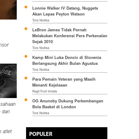
Lonnie Walker IV Datang, Nuggets
Akan Lepas Peyton Watson
Tora Nodisa
LeBron James Tidak Pernah
Melakukan Konferensi Pers Perkenalan
Sejak 2010
onsor
Tora Nodisa
Kamp Mini Luka Doncic di Slovenia
Berlangsung Akhir Bulan Agustus
Tora Nodisa
Para Pemain Veteran yang Masih
Menanti Kejelasan
Ragil Putri Irmalia
OG Anunoby Dukung Perkembangan
rusahaan
Bola Basket di London
 dari
Tora Nodisa
 atlet
POPULER