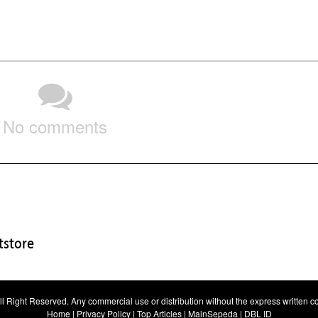
No comments
store
All Right Reserved. Any commercial use or distribution without the express written con
Home
|
Privacy Policy
|
Top Articles
|
MainSepeda
|
DBL ID