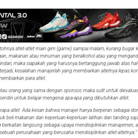
tohnya atlet-atlet main gim (game) sampai malam, kurang bugar 
angan, makanan atau minuman yang beralkohol atau yang mengan
hindari, maka siapakah yang harusnya bertanggung jawab atas hal-h
 terjadi, kesalahan manajerlah yang membiarkan atletnya lepas kon
embiarkan para atlet.
tau orang yang sama dengan sponsor, maka sulit untuk dievaluas
endiri untuk belajar mengenai apa-apa yang dibutuhkan atlet.
rapa atlet. Ada kesan bahwa manajer hanya berperan sebagai do
k beli makanan dan keperluan-keperluan latihan dan tanding saj
g berkaitan langsung sebagai upaya mendisiplinkan manajemen, 
sebuah perusahaan yang berusaha mendisiplinkan atlet-atletnya.
"