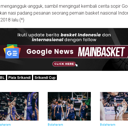
mengangguk-angguk, sambil mengingat kembali cerita sopir Go
kan nasi padang pesanan seorang pemain basket nasional Indon
018 lalu.(*)
BL
Piala Srikandi
Srikandi Cup
laharam
Bolaharam
Bolaharam