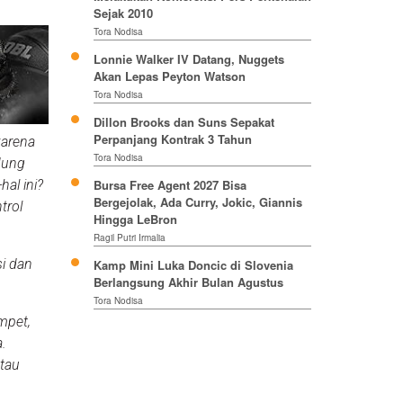
Sejak 2010
Tora Nodisa
Lonnie Walker IV Datang, Nuggets
Akan Lepas Peyton Watson
Tora Nodisa
Dillon Brooks dan Suns Sepakat
Perpanjang Kontrak 3 Tahun
karena
Tora Nodisa
dung
al ini?
Bursa Free Agent 2027 Bisa
Bergejolak, Ada Curry, Jokic, Giannis
trol
Hingga LeBron
Ragil Putri Irmalia
i dan
Kamp Mini Luka Doncic di Slovenia
Berlangsung Akhir Bulan Agustus
Tora Nodisa
mpet,
a.
atau