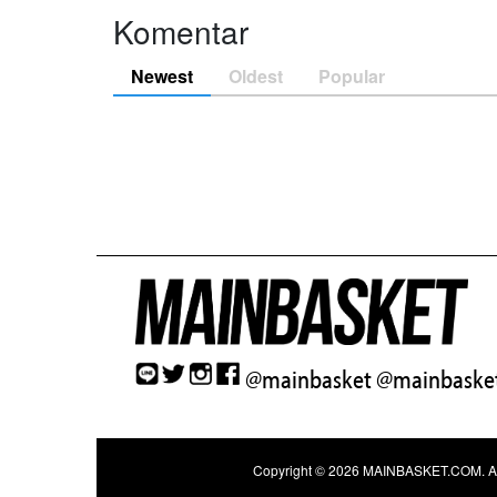
Komentar
Newest
Oldest
Popular
@mainbasket
@mainbasket
Copyright © 2026
MAINBASKET.COM
. 