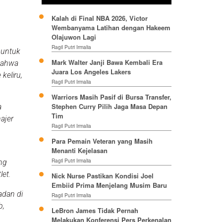
Kalah di Final NBA 2026, Victor
Wembanyama Latihan dengan Hakeem
Olajuwon Lagi
Ragil Putri Irmalia
 untuk
Mark Walter Janji Bawa Kembali Era
 bahwa
Juara Los Angeles Lakers
keliru,
Ragil Putri Irmalia
Warriors Masih Pasif di Bursa Transfer,
Stephen Curry Pilih Jaga Masa Depan
a
Tim
ajer
Ragil Putri Irmalia
Para Pemain Veteran yang Masih
Menanti Kejelasan
Ragil Putri Irmalia
ang
let.
Nick Nurse Pastikan Kondisi Joel
Embiid Prima Menjelang Musim Baru
adan di
Ragil Putri Irmalia
b,
LeBron James Tidak Pernah
Melakukan Konferensi Pers Perkenalan