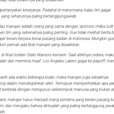
pertanyakan kinerjanya. Padahal di mana-mana, kalau tim gagal
h yang seharusnya paling bertanggungjawab.
lau manajer adalah orang yang sama dengan sponsor, maka sulit
n tim yang sebenarnya paling penting. Gue tidak melihat berita
er berani berjiwa besar pasang badan di Indonesia. Mungkin gue 
um pernah ada lihat manajer yang disalahkan.
di final Golden State Warriors kemarin. Saat atletnya cedera, mak
ah dan meminta maaf. Los Angeles Lakers gagal ke playoff, man
asih ada waktu beberapa bulan, maka manajer juga sebaiknya
gsung dalam mendisiplinkan atlet. Termasuk memperhatikan apa y
at berbeda dengan mengurusi sekelompok manusia yang bukan at
nti, manajer harus menjadi orang pertama yang berani pasang b
tim, dan mengaku bahwa dirinyalah yang paling bertanggung jawa
tih.