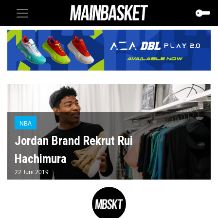
NBA
Jordan Brand Rekrut Rui
Hachimura
22 Juni 2019