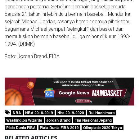
pandangan pertama. Sebelum bermain basket, pemuda
berusia 21 tahun ini lebih dulu bermain baseball. Mundur ke
sejarah Michael Jordan, rasanya hampir semua pihak tahu
bagaimana Michael sempat “selingkuh” dari basket dan
memutuskan bermain baseball di liga minor di kurun 1993-
1994. (DRMK)
Foto: Jordan Brand, FIBA
NBA
NBA 2018-2019
Nba 2019-2020
Rui Hachimura
Washington Wizards
Jordan Brand
Tim Nasional Jepang
Piala Dunia FIBA
Piala Dunia FIBA 2019
Olimpiade 2020 Tokyo
RELATED
ARTICLES