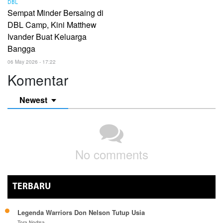
DBL
Sempat Minder Bersaing di
DBL Camp, Kini Matthew
Ivander Buat Keluarga
Bangga
06 May 2026 - 17:22
Komentar
Newest
No comments
TERBARU
Legenda Warriors Don Nelson Tutup Usia
Tora Nodisa